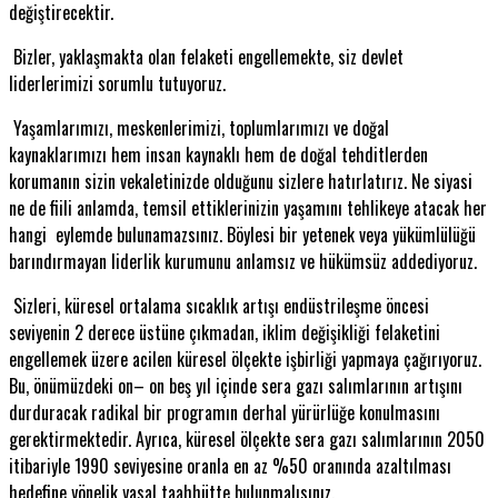
değiştirecektir.
Bizler, yaklaşmakta olan felaketi engellemekte, siz devlet
liderlerimizi sorumlu tutuyoruz.
Yaşamlarımızı, meskenlerimizi, toplumlarımızı ve doğal
kaynaklarımızı hem insan kaynaklı hem de doğal tehditlerden
korumanın sizin vekaletinizde olduğunu sizlere hatırlatırız. Ne siyasi
ne de fiili anlamda, temsil ettiklerinizin yaşamını tehlikeye atacak her
hangi eylemde bulunamazsınız. Böylesi bir yetenek veya yükümlülüğü
barındırmayan liderlik kurumunu anlamsız ve hükümsüz addediyoruz.
Sizleri, küresel ortalama sıcaklık artışı endüstrileşme öncesi
seviyenin 2 derece üstüne çıkmadan, iklim değişikliği felaketini
engellemek üzere acilen küresel ölçekte işbirliği yapmaya çağırıyoruz.
Bu, önümüzdeki on– on beş yıl içinde sera gazı salımlarının artışını
durduracak radikal bir programın derhal yürürlüğe konulmasını
gerektirmektedir. Ayrıca, küresel ölçekte sera gazı salımlarının 2050
itibariyle 1990 seviyesine oranla en az %50 oranında azaltılması
hedefine yönelik yasal taahhütte bulunmalısınız.