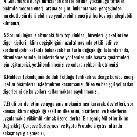
4.Günümüzde dünya nüfusunun dörtte birinin, yoksulluğu tetikler
biçimde,modern enerji arzına erişimi bulunmaması gerçeğinden
hareketle sürdürülebilir ve yenilenebilir enerjiyi herkes için ulaşılabilir
kılmanızı,
5.Sorumluluğunuz altındaki tüm toplulukları, bireyleri, şirketleri ve
diğer kişileri; iklim değişikliğinin azaltılmasında etkili, adil ve
sürdürülebilir katkıda bulunacak her türlü değişikliği; tutumlarında,
düzenlemelerinde, ürünlerinde ve yöntemlerinde hayata geçirmeleri
için eğitmenizi, yetkilendirmenizi ve onlara rehberlik etmenizi,
6.Nükleer teknolojinin de dahil olduğu tehlikeli ve denge bozucu enerji
üretim biçimlerini işletmekten kaçınmanızı, fiilen ve barışçıl yollardan,
diğerlerini de bu yolları kullanmaktan caydırmanızı,
7.Etkili bir denetim ve uygulama mekanizması kurarak; devletleri, söz
konusu iklim değişikliği azaltım ilkelerini, ölçütlerini ve hedeflerini
uygulamakla yükümlü kılmak üzere, derhal Birleşmiş Milletler İklim
Değişikliği Çerçeve Sözleşmesi ve Kyoto Protokolü çatısı altında
anlaşmaya girişmenizi,