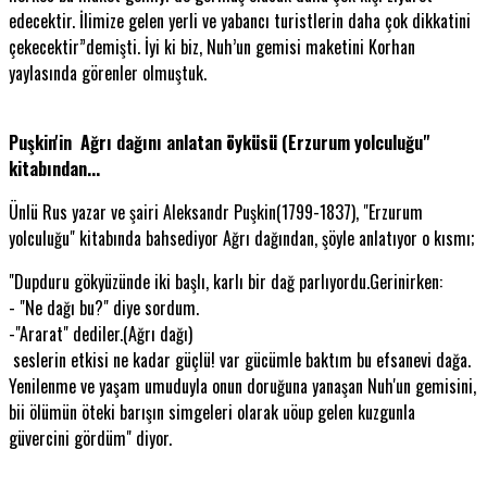
edecektir. İlimize gelen yerli ve yabancı turistlerin daha çok dikkatini
çekecektir”demişti. İyi ki biz, Nuh’un gemisi maketini Korhan
yaylasında görenler olmuştuk.
Puşkin'in Ağrı dağını anlatan öyküsü (Erzurum yolculuğu"
kitabından...
Ünlü Rus yazar ve şairi Aleksandr Puşkin(1799-1837), "Erzurum
yolculuğu" kitabında bahsediyor Ağrı dağından, şöyle anlatıyor o kısmı;
"Dupduru gökyüzünde iki başlı, karlı bir dağ parlıyordu.Gerinirken:
- "Ne dağı bu?" diye sordum.
-"Ararat" dediler.(Ağrı dağı)
seslerin etkisi ne kadar güçlü! var gücümle baktım bu efsanevi dağa.
Yenilenme ve yaşam umuduyla onun doruğuna yanaşan Nuh'un gemisini,
bii ölümün öteki barışın simgeleri olarak uöup gelen kuzgunla
güvercini gördüm" diyor.