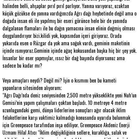
halinden belli, ahşaplar pırıl pırıl parlıyor. Yanına varıyoruz, uzaktan
küçük gözükse de yanına vardığınızda Ağrı dağı heybetinde değil ama o
doğada insan eli ile yapılmış bir eseri görünce hele bir de yanında
dalgalanan flamaları ile bu dağın yamacına insan elinin değmiş olması
duygulandırıyor bizi.kilidi yok, kapısından içeri giriyoruz. Orada
yukarıda esen o Rüzgar da yok ama soğuk vardı, geminin maketinin
içinde ısınıyoruz.Geminin içinde ağaç kokusundan başka hiç bir şey yok.
İnsanlar bir eser yapmışlar, ıssız bir dağ başında diyorsunuz ama
sadece bu kadar mı?
Veya amaçları neydi? Değil mi? İşin o kısmını ben bu kameti
yapanların sitesinden alıyorum;
“Ağrı Dağı’nda deniz seviyesinden 2,500 metre yükseklikte yeni Nuh’un
Gemisi’nin yapım çalışmaları çoktan başladı. 10 metreye 4 metre
uzunlugundaki gemi, dünya liderlerine sonuçları ağır olacak iklim
felaketlerine karşı vaktimiz kalmadığı konusunda uyarıda bulunmak
için Greenpeace tarafından inşa ediliyor. Greenpeace Akdeniz Enerji
Uzmanı Hilal Atıcı “İklim değişikliğinin sellere, kuraklığa, sulak ve