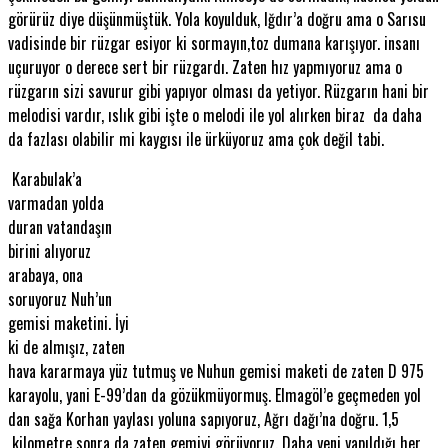
görürüz diye düşünmüştük. Yola koyulduk, Iğdır’a doğru ama o Sarısu
vadisinde bir rüzgar esiyor ki sormayın,toz dumana karışıyor. insanı
uçuruyor o derece sert bir rüzgardı. Zaten hız yapmıyoruz ama o
rüzgarın sizi savurur gibi yapıyor olması da yetiyor. Rüzgarın hani bir
melodisi vardır, ıslık gibi işte o melodi ile yol alırken biraz da daha
da fazlası olabilir mi kaygısı ile ürküyoruz ama çok değil tabi.
Karabulak’a
varmadan yolda
duran vatandaşın
birini alıyoruz
arabaya, ona
soruyoruz Nuh’un
gemisi maketini. İyi
ki de almışız, zaten
hava kararmaya yüz tutmuş ve Nuhun gemisi maketi de zaten D 975
karayolu, yani E-99’dan da gözükmüyormuş. Elmagöl’e geçmeden yol
dan sağa Korhan yaylası yoluna sapıyoruz, Ağrı dağı’na doğru. 1,5
kilometre sonra da zaten gemiyi görüyoruz. Daha yeni yapıldığı her