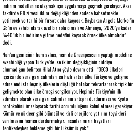
indirim hedeflerine ulaşmak için uygulamaya geçmek gerekiyor. Aksi
takdirde G8 zirvesi iklim değişikliğinden sadece bahsetmekle
yetinecek ve tarihi bir fırsat daha kaçacak. Başbakan Angela Merkel’in
G8’in ev sahibi olarak özel bir rolü olmalı ve Almanya, 2020’ye kadar
%40’lık bir indirime gitme hedefini koyarak örnek ülke olmalıdır”
dedi.
Nuh’un gemisinin hem aslına, hem de Greenpeace’in yaptığı modeline
evsahipliği yapan Türkiye’de ise iklim değişikliğinin ciddiye
alınmadığını belirten Hilal Atıcı şöyle devam etti: “OECD ülkeleri
içerisinde sera gazı salımları en hızlı artan ülke Türkiye ve gelişme
adına endüstrileşmiş ülkelerin düştüğü hatalar tekrarlanarak tipik bir
gelişmekte olan ülke örneği sergileniyor. Hepimiz Türkiye’nin ilk
adımları olarak sera gazı salımlarının artışını durdurması ve Kyoto
protokolünü imzalayarak tarihi sorumluluğunu kabul etmesi gerekiyor.
Kömür ve nükleer gibi ölümcül ve kirli enerjilere yatırım teşvikleri
verilmesini hemen durdurmalıyız. İnsanlarımızın hayatları
tehlikedeyken bekleme gibi bir lüksümüz yok.”