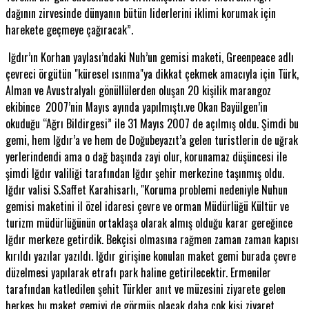
dağının zirvesinde dünyanın bütün liderlerini iklimi korumak için
harekete geçmeye çağıracak”.
Iğdır’ın Korhan yaylası’ndaki Nuh’un gemisi maketi, Greenpeace adlı
çevreci örgütün "küresel ısınma"ya dikkat çekmek amacıyla için Türk,
Alman ve Avustralyalı gönüllülerden oluşan 20 kişilik marangoz
ekibince 2007’nin Mayıs ayında yapılmıştı.ve Okan Bayülgen’in
okuduğu “Ağrı Bildirgesi” ile 31 Mayıs 2007 de açılmış oldu. Şimdi bu
gemi, hem Iğdır’a ve hem de Doğubeyazıt’a gelen turistlerin de uğrak
yerlerindendi ama o dağ başında zayi olur, korunamaz düşüncesi ile
şimdi Iğdır valiliği tarafından Iğdır şehir merkezine taşınmış oldu.
Iğdır valisi S.Saffet Karahisarlı, "Koruma problemi nedeniyle Nuhun
gemisi maketini il özel idaresi çevre ve orman Müdürlüğü Kültür ve
turizm müdürlüğünün ortaklaşa olarak almış olduğu karar gereğince
Iğdır merkeze getirdik. Bekçisi olmasına rağmen zaman zaman kapısı
kırıldı yazılar yazıldı. Iğdır girişine konulan maket gemi burada çevre
düzelmesi yapılarak etrafı park haline getirilecektir. Ermeniler
tarafından katledilen şehit Türkler anıt ve müzesini ziyarete gelen
herkes bu maket gemiyi de görmüş olacak daha çok kişi ziyaret