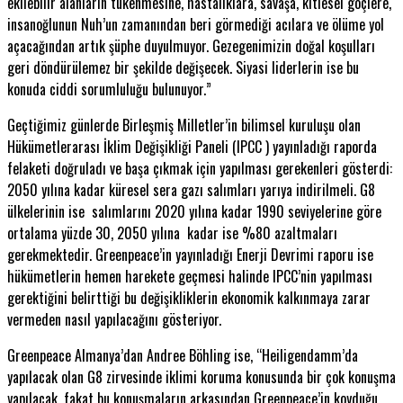
ekilebilir alanların tükenmesine, hastalıklara, savaşa, kitlesel göçlere,
insanoğlunun Nuh’un zamanından beri görmediği acılara ve ölüme yol
açacağından artık şüphe duyulmuyor. Gezegenimizin doğal koşulları
geri döndürülemez bir şekilde değişecek. Siyasi liderlerin ise bu
konuda ciddi sorumluluğu bulunuyor.”
Geçtiğimiz günlerde Birleşmiş Milletler’in bilimsel kuruluşu olan
Hükümetlerarası İklim Değişikliği Paneli (IPCC ) yayınladığı raporda
felaketi doğruladı ve başa çıkmak için yapılması gerekenleri gösterdi:
2050 yılına kadar küresel sera gazı salımları yarıya indirilmeli. G8
ülkelerinin ise salımlarını 2020 yılına kadar 1990 seviyelerine göre
ortalama yüzde 30, 2050 yılına kadar ise %80 azaltmaları
gerekmektedir. Greenpeace’in yayınladığı Enerji Devrimi raporu ise
hükümetlerin hemen harekete geçmesi halinde IPCC’nin yapılması
gerektiğini belirttiği bu değişikliklerin ekonomik kalkınmaya zarar
vermeden nasıl yapılacağını gösteriyor.
Greenpeace Almanya’dan Andree Böhling ise, “Heiligendamm’da
yapılacak olan G8 zirvesinde iklimi koruma konusunda bir çok konuşma
yapılacak, fakat bu konuşmaların arkasından Greenpeace’in koyduğu