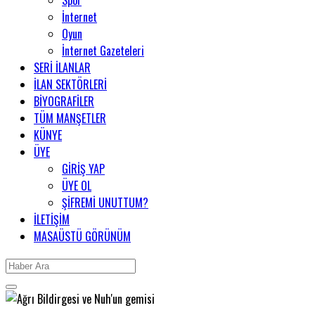
Spor
İnternet
Oyun
İnternet Gazeteleri
SERİ İLANLAR
İLAN SEKTÖRLERİ
BİYOGRAFİLER
TÜM MANŞETLER
KÜNYE
ÜYE
GİRİŞ YAP
ÜYE OL
ŞİFREMİ UNUTTUM?
İLETİŞİM
MASAÜSTÜ GÖRÜNÜM