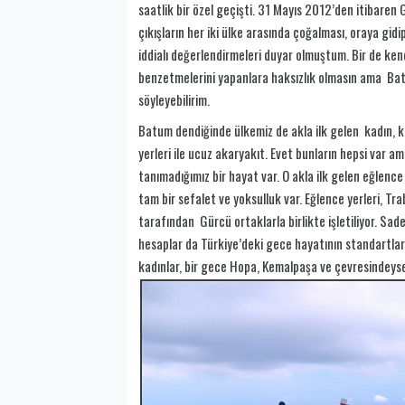
saatlik bir özel geçişti. 31 Mayıs 2012’den itibaren G
çıkışların her iki ülke arasında çoğalması, oraya gid
iddialı değerlendirmeleri duyar olmuştum. Bir de k
benzetmelerini yapanlara haksızlık olmasın ama Batum
söyleyebilirim.
Batum dendiğinde ülkemiz de akla ilk gelen kadın, k
yerleri ile ucuz akaryakıt. Evet bunların hepsi var a
tanımadığımız bir hayat var. O akla ilk gelen eğlence
tam bir sefalet ve yoksulluk var. Eğlence yerleri, Tr
tarafından Gürcü ortaklarla birlikte işletiliyor. Sad
hesaplar da Türkiye’deki gece hayatının standartlar
kadınlar, bir gece Hopa, Kemalpaşa ve çevresindeyse