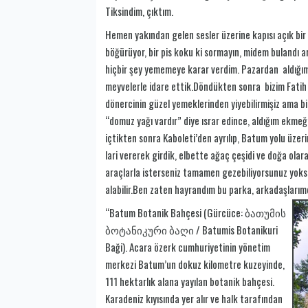
Tiksindim, çıktım.
Hemen yakından gelen sesler üzerine kapısı açık bi
böğürüyor, bir pis koku ki sormayın, midem bulandı 
hiçbir şey yememeye karar verdim. Pazardan aldığım p
meyvelerle idare ettik.Döndükten sonra bizim Fatih 
dönercinin güzel yemeklerinden yiyebilirmişiz ama b
“domuz yağı vardır” diye ısrar edince, aldığım ekmeğ
içtikten sonra Kaboleti’den ayrılıp, Batum yolu üzer
lari vererek girdik, elbette ağaç çeşidi ve doğa olar
araçlarla isterseniz tamamen gezebiliyorsunuz yo
alabilir.Ben zaten hayrandım bu parka, arkadaşlarım
“Batum Botanik Bahçesi (Gürcüce:
ბათუმის
ბოტანიკური
ბაღი
/ Batumis Botanikuri
Baği). Acara özerk cumhuriyetinin yönetim
merkezi Batum’un dokuz kilometre kuzeyinde,
111 hektarlık alana yayılan botanik bahçesi.
Karadeniz kıyısında yer alır ve halk tarafından