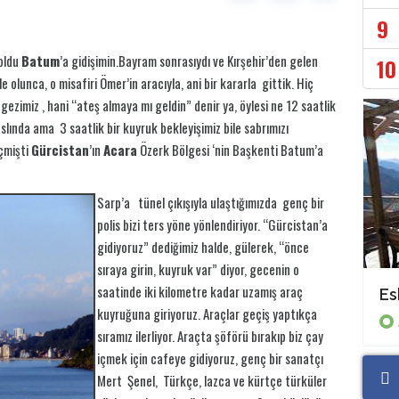
9
 oldu
Batum
’a gidişimin.Bayram sonrasıydı ve Kırşehir’den gelen
10
olunca, o misafiri Ömer’in aracıyla, ani bir kararla gittik. Hiç
zimiz , hani “ateş almaya mı geldin” denir ya, öylesi ne 12 saatlik
aslında ama 3 saatlik bir kuyruk bekleyişimiz bile sabrımızı
eçmişti
Gürcistan
’ın
Acara
Özerk Bölgesi ‘nin Başkenti Batum’a
Sarp’a tünel çıkışıyla ulaştığımızda genç bir
polis bizi ters yöne yönlendiriyor. “Gürcistan’a
gidiyoruz” dediğimiz halde, gülerek, “önce
sıraya girin, kuyruk var” diyor, gecenin o
saatinde iki kilometre kadar uzamış araç
Sığırların memeleri kurumuş!
Es
kuyruğuna giriyoruz. Araçlar geçiş yaptıkça
Arinuk Haber
sıramız ilerliyor. Araçta şöförü bırakıp biz çay
içmek için cafeye gidiyoruz, genç bir sanatçı
Mert Şenel, Türkçe, lazca ve kürtçe türküler