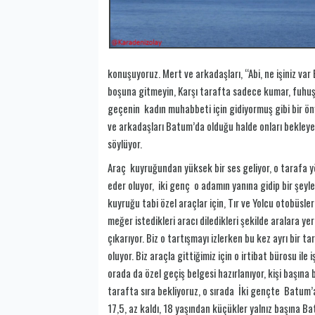
konuşuyoruz. Mert ve arkadaşları, “Abi, ne işiniz va
boşuna gitmeyin, Karşı tarafta sadece kumar, fuhu
geçenin kadın muhabbeti için gidiyormuş gibi bir öny
ve arkadaşları Batum’da olduğu halde onları bekleyen
söylüyor.
Araç kuyruğundan yüksek bir ses geliyor, o tarafa yön
eder oluyor, iki genç o adamın yanına gidip bir şey
kuyruğu tabi özel araçlar için, Tır ve Yolcu otobüsler
meğer istedikleri aracı diledikleri şekilde aralara y
çıkarıyor. Biz o tartışmayı izlerken bu kez ayrı bir
oluyor. Biz araçla gittiğimiz için o irtibat bürosu i
orada da özel geçiş belgesi hazırlanıyor, kişi başına b
tarafta sıra bekliyoruz, o sırada İki gençte Batum’
17,5, az kaldı, 18 yaşından küçükler yalnız başına Ba