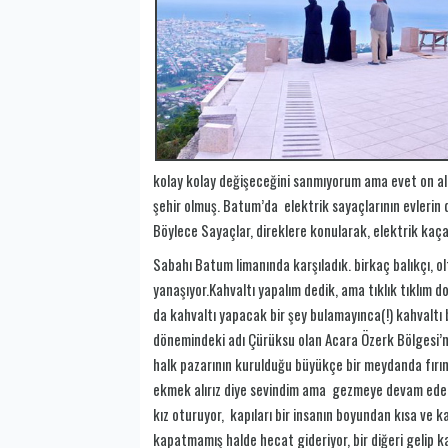
kolay kolay değişeceğini sanmıyorum ama evet on alt
şehir olmuş. Batum’da elektrik sayaçlarının evlerin d
Böylece Sayaçlar, direklere konularak, elektrik kaçak
Sabahı Batum limanında karşıladık. birkaç balıkçı, o
yanaşıyor.Kahvaltı yapalım dedik, ama tıklık tıklım
da kahvaltı yapacak bir şey bulamayınca(!) kahvaltı
dönemindeki adı Çürüksu olan Acara Özerk Bölgesi’ni
halk pazarının kurulduğu büyükçe bir meydanda fırı
ekmek alırız diye sevindim ama gezmeye devam ederk
kız oturuyor, kapıları bir insanın boyundan kısa ve ka
kapatmamış halde hecat gideriyor, bir diğeri gelip ka