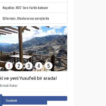
Kuşaklar, HES ' lere farklı bakıyor
Dj'lerimiz, Uluslararası yarışlarda
1
2
3
4
5
ki ve yeni Yusufeli bir arada!
Arinuk Haber
Arinuk Haber
Facebook