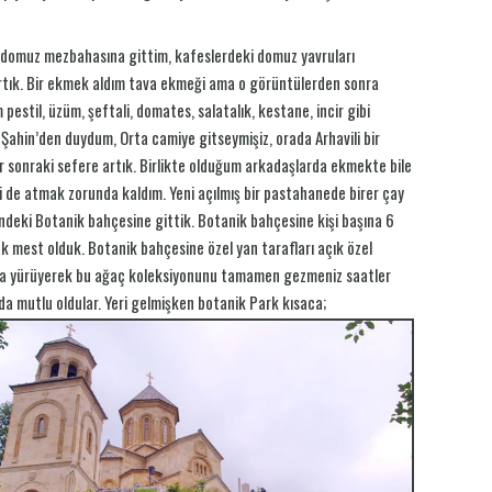
r domuz mezbahasına gittim, kafeslerdeki domuz yavruları
artık. Bir ekmek aldım tava ekmeği ama o görüntülerden sonra
estil, üzüm, şeftali, domates, salatalık, kestane, incir gibi
Şahin’den duydum, Orta camiye gitseymişiz, orada Arhavili bir
ir sonraki sefere artık. Birlikte olduğum arkadaşlarda ekmekte bile
i de atmak zorunda kaldım. Yeni açılmış bir pastahanede birer çay
indeki Botanik bahçesine gittik. Botanik bahçesine kişi başına 6
ak mest olduk. Botanik bahçesine özel yan tarafları açık özel
ksa yürüyerek bu ağaç koleksiyonunu tamamen gezmeniz saatler
da mutlu oldular. Yeri gelmişken botanik Park kısaca;