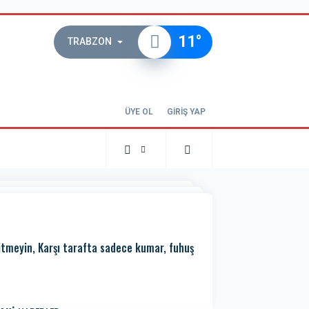
11
°
TRABZON
ÜYE OL
GİRİŞ YAP
gitmeyin, Karşı tarafta sadece kumar, fuhuş