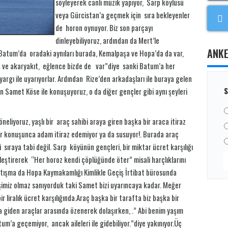
söyleyerek canlı müzik yapıyor, Sarp köylüsü
veya Gürcistan’a geçmek için sıra bekleyenler
de horon oynuyor. Biz son parçayı
dinleyebiliyoruz, ardından da Mert’le
ANK
r Batum’da oradaki aynıları burada, Kemalpaşa ve Hopa’da da var,
ş ve akaryakıt, eğlence bizde de var”diye sanki Batum’a her
argı ile uyarıyorlar. Ardından Rize’den arkadaşları ile buraya gelen
S
 Samet Köse ile konuşuyoruz, o da diğer gençler gibi aynı şeyleri
eliyoruz, yaşlı bir araç sahibi araya giren başka bir araca itiraz
ler konuşunca adam itiraz edemiyor ya da susuyor!. Burada araç
i sıraya tabi değil. Sarp köyünün gençleri, bir miktar ücret karşılığı
erleştirerek “Her horoz kendi çöplüğünde öter” misali harçlıklarını
 tartışma da Hopa Kaymakamlığı Kimlikle Geçiş İrtibat bürosunda
le işimiz olmaz sanıyorduk taki Samet bizi uyarıncaya kadar. Meğer
ir liralık ücret karşılığında.Araç başka bir tarafta biz başka bir
a giden araçlar arasında özenerek dolaşırken, .” Abi benim yaşım
tum’a geçemiyor, ancak aileleri ile gidebiliyor.”diye yakınıyor.Üç