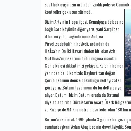
saat bekleyişimizin ardından girdik polis ve Gümrük
kontroller çok uzun sürmedi.
Bizim Artvin’in Hopa ilçesi, Kemalpaşa beldesine
bağlı Sarp köyünün diğer yarısı yani Sarpi’den
itibaren yolun sağında önce Andrea
Pirveltsodebuli’nin heykeli, ardından da
Hz.İsa'nın On İki Havari’sinden biri olan Aziz
Matthias’ın mezarının bulunduğuna inanılan
Gonio kalesi dikkatimizi çekiyor.. Kalenin hemen
yanından da ülkemizde Bayburt’tan doğan
Çoruh nehrinin denize döküldüğü deltayı zaten
görüyoruz.Batum havalimanı da bu delta da yer
alıyor. Batum, bizim Batum, orada da Batumi
diye adlandırılan Gürcistan’ın Acara Özerk Bölgesi’n
ve Rize’ye de 94 kilometre mesafede olan 180 bin n
Batum’a ilk olarak 1995 yılında 3 günlük bir gezi iç
cumhurbaşkanı Aslan Abaşidze’nin davetlisiydik. Sonr