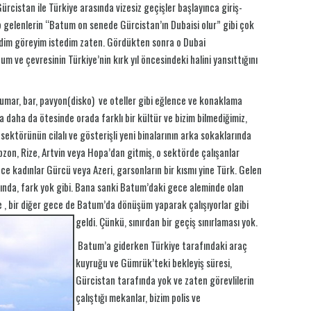
ürcistan ile Türkiye arasında vizesiz geçişler başlayınca giriş-
ip gelenlerin “Batum on senede Gürcistan’ın Dubaisi olur” gibi çok
endim göreyim istedim zaten. Gördükten sonra o Dubai
 ve çevresinin Türkiye’nin kırk yıl öncesindeki halini yansıttığını
umar, bar, pavyon(disko) ve oteller gibi eğlence ve konaklama
ma daha da ötesinde orada farklı bir kültür ve bizim bilmediğimiz,
 sektörünün cilalı ve gösterişli yeni binalarının arka sokaklarında
abzon, Rize, Artvin veya Hopa’dan gitmiş, o sektörde çalışanlar
ece kadınlar Gürcü veya Azeri, garsonların bir kısmı yine Türk. Gelen
ında, fark yok gibi. Bana sanki Batum’daki gece aleminde olan
 , bir diğer gece de Batum’da dönüşüm yaparak çalışıyorlar gibi
geldi. Çünkü, sınırdan bir geçiş sınırlaması yok.
Batum’a giderken Türkiye tarafındaki araç
kuyruğu ve Gümrük’teki bekleyiş süresi,
Gürcistan tarafında yok ve zaten görevlilerin
çalıştığı mekanlar, bizim polis ve