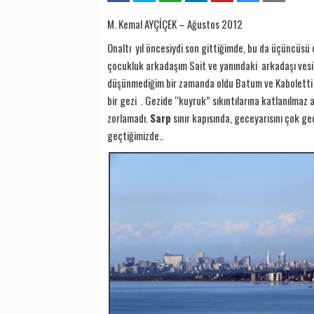
M. Kemal AYÇİÇEK – Ağustos 2012
Onaltı yıl öncesiydi son gittiğimde, bu da üçüncüsü
çocukluk arkadaşım Sait ve yanındaki arkadaşı vesile 
düşünmediğim bir zamanda oldu Batum ve Kaboletti ge
bir gezi . Gezide “kuyruk” sıkıntılarına katlanılmaz 
zorlamadı.
Sarp
sınır kapısında, geceyarısını çok g
geçtiğimizde..