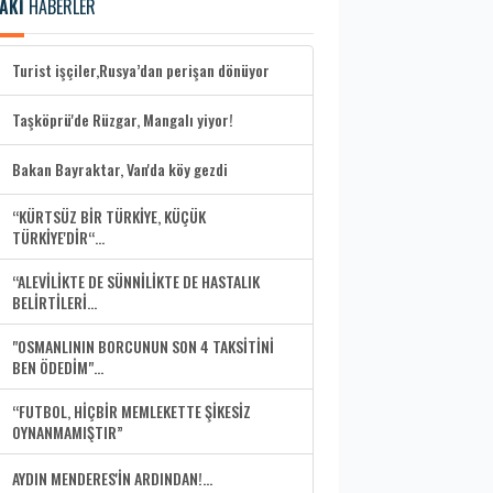
AKİ
HABERLER
Turist işçiler,Rusya’dan perişan dönüyor
Taşköprü'de Rüzgar, Mangalı yiyor!
Bakan Bayraktar, Van'da köy gezdi
“KÜRTSÜZ BİR TÜRKİYE, KÜÇÜK
TÜRKİYE'DİR“...
“ALEVİLİKTE DE SÜNNİLİKTE DE HASTALIK
BELİRTİLERİ...
"OSMANLININ BORCUNUN SON 4 TAKSİTİNİ
BEN ÖDEDİM"...
“FUTBOL, HİÇBİR MEMLEKETTE ŞİKESİZ
OYNANMAMIŞTIR”
AYDIN MENDERES'İN ARDINDAN!...