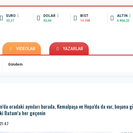
EURO
DOLAR
BİST
ALTIN
53,37
45,44
14.598
6.856,23
VİDEOLAR
YAZARLAR
Gündem
tum’da oradaki aynıları burada, Kemalpaşa ve Hopa’da da var, boşuna 
nki Batum’a her geçenin
21:47