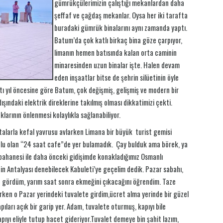
gümrükçülerimizin çalıştığı mekanlardan daha
şeffaf ve çağdaş mekanlar. Oysa her iki tarafta
buradaki gümrük binalarını aynı zamanda yaptı.
Batum’da çok katlı birkaç bina göze çarpıyor,
limanın hemen batısında kalan orta caminin
minaresinden uzun binalar işte. Halen devam
eden inşaatlar bitse de şehrin silüetinin öyle
ı yıl öncesine göre Batum, çok değişmiş, gelişmiş ve modern bir
ışındaki elektrik direklerine takılmış olması dikkatimizi çekti.
larının önlenmesi kolaylıkla sağlanabiliyor.
ltalarla kefal yavrusu avlarken Limana bir büyük turist gemisi
 dolu olan “24 saat cafe”de yer bulamadık. Çay bulduk ama börek, ya
 bahanesi ile daha önceki gidişimde konakladığımız Osmanlı
n Antalyası denebilecek Kabuleti’ye geçelim dedik. Pazar sabahı,
n gördüm, yarım saat sonra ekmeğini çıkacağını öğrendim. Taze
en o Pazar yerindeki tuvalete girdim,ücret alma yerinde bir güzel
pıları açık bir garip yer. Adam, tuvalete oturmuş, kapıyı bile
pıyı eliyle tutup hacet gideriyor.Tuvalet demeye bin şahit lazım,