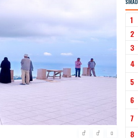
SIRAD
1
2
3
4
5
6
7
8