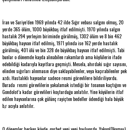
İran ve Suriye’den 1969 yılında 42 ilde Sığır vebası salgını olmuş, 20
yerde 365 ölüm, 1000 büyükbaş itlaf edilmişti. 1970 yılında salgın
hastalık 294 yerleşim biriminde görülmüş, 1302 ölüm ve 8 bin 462
büyükbaş hayvan itlaf edilmiş, 1971 yılında ise 162 yerde hastalık
görülmüş, 401 ölü ve bin 328 de büyükbaş hayvan itlaf edilmişti. Tabi
bunlar o dönemde kayda alınabilen rakamlardı ama köylülerin ifade
edebildiği kadarıyla kayıtlara geçmişti. Mesela, ahırdaki sığır sayısını,
elinden sığırları alınmasın diye saklayabilenler, veya kaçırabilenler pek
azdı. Hastalıklı hayvanlar sadece resmi görevlilere bildiriliyordu.
Burada resmi görevlilerin yakalamak istediği bir tosunun kaçtığını ve
Gondolot’a kadar görevlileri koşturduğu anlatılır. Yine köyülerin itlaf
edilen hayvanlarına çok gülünç rayiçten bedeller ödendiği hala büyük
b,r acıyla anlatılır.
O dönemler herkes köyde, gurbet yeni yeni başlıyordu. Yakup(Okumuş)