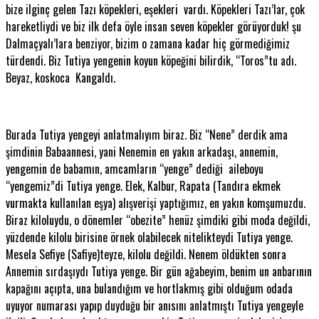
bize ilginç gelen Tazı köpekleri, eşekleri vardı. Köpekleri Tazı’lar, çok
hareketliydi ve biz ilk defa öyle insan seven köpekler görüyorduk! şu
Dalmaçyalı’lara benziyor, bizim o zamana kadar hiç görmediğimiz
türdendi. Biz Tutiya yengenin koyun köpeğini bilirdik, “Toros”tu adı.
Beyaz, koskoca Kangaldı.
Burada Tutiya yengeyi anlatmalıyım biraz. Biz “Nene” derdik ama
şimdinin Babaannesi, yani Nenemin en yakın arkadaşı, annemin,
yengemin de babamın, amcamların “yenge” dediği aileboyu
“yengemiz”di Tutiya yenge. Elek, Kalbur, Rapata (Tandıra ekmek
vurmakta kullanılan eşya) alışverişi yaptığımız, en yakın komşumuzdu.
Biraz kiloluydu, o dönemler “obezite” henüz şimdiki gibi moda değildi,
yüzdende kilolu birisine örnek olabilecek nitelikteydi Tutiya yenge.
Mesela Sefiye (Safiye)teyze, kilolu değildi. Nenem öldükten sonra
Annemin sırdaşıydı Tutiya yenge. Bir gün ağabeyim, benim un anbarının
kapağını açıpta, una bulandığım ve hortlakmış gibi olduğum odada
uyuyor numarası yapıp duyduğu bir anısını anlatmıştı Tutiya yengeyle