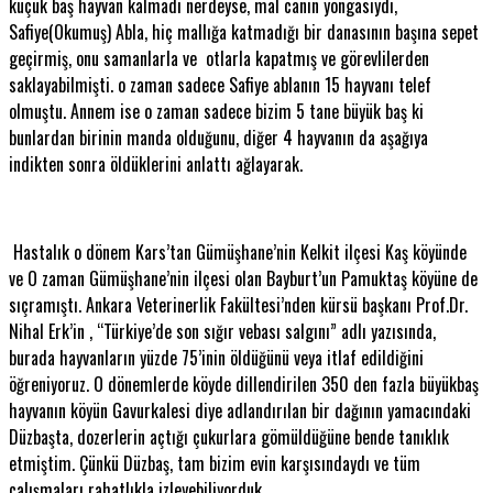
küçük baş hayvan kalmadı nerdeyse, mal canın yongasıydı,
Safiye(Okumuş) Abla, hiç mallığa katmadığı bir danasının başına sepet
geçirmiş, onu samanlarla ve otlarla kapatmış ve görevlilerden
saklayabilmişti. o zaman sadece Safiye ablanın 15 hayvanı telef
olmuştu. Annem ise o zaman sadece bizim 5 tane büyük baş ki
bunlardan birinin manda olduğunu, diğer 4 hayvanın da aşağıya
indikten sonra öldüklerini anlattı ağlayarak.
Hastalık o dönem Kars’tan Gümüşhane’nin Kelkit ilçesi Kaş köyünde
ve O zaman Gümüşhane’nin ilçesi olan Bayburt’un Pamuktaş köyüne de
sıçramıştı. Ankara Veterinerlik Fakültesi’nden kürsü başkanı Prof.Dr.
Nihal Erk’in , “Türkiye’de son sığır vebası salgını” adlı yazısında,
burada hayvanların yüzde 75’inin öldüğünü veya itlaf edildiğini
öğreniyoruz. O dönemlerde köyde dillendirilen 350 den fazla büyükbaş
hayvanın köyün Gavurkalesi diye adlandırılan bir dağının yamacındaki
Düzbaşta, dozerlerin açtığı çukurlara gömüldüğüne bende tanıklık
etmiştim. Çünkü Düzbaş, tam bizim evin karşısındaydı ve tüm
çalışmaları rahatlıkla izleyebiliyorduk.