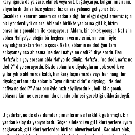
karşılığında da ya zare, ekmek veya süt, buğday,arpa, bulgur, mısırunu,
alıyorlardı. Onlar bize yabancı biz onlara yabancı geliyoruz tabi.
Çocuklarız, sanırım annem onlardan aldığı bir eleği değiştirmemiz için
bizi gönderdiydi onlara. Ablamla birlikte yanlarına gittik, bizim
emsalimiz çocukları ile konuşuyoruz. Ablam, bir erkek çocuğun Nafız’ın
ablası Nafiye’ye, eleğin bir başkasını vermelerini, annemin öyle
söylediğini aktarırken, o çocuk Nafız, ablamın ne dediğini tam
anlayamayınca ablasına “ne dedi nafiya ne dedi?” diye sordu. Ben
Nafız’a bir şey sorsam abla Nafiye de dönüp, Nafız’a , “ne dedi, nafız ne
dedi?” diye soruyordu. Bizde ablamla o diyaloglarını çok sevdik ve
yıllar yılı o aklımızda kaldı, her karşılaşmamızda veya her hangi bir
diyalog ortamında ablamla “aynı dilimiz oldu” o diyalog. “Ne dedi
nafiya ne dedi?” Ama onu öyle hızlı söylüyordu ki, belli ki o çocuk,
ablasına kim ne derse anında onunda bilmesi gerektiği dikkatindeydi.
O çadırlar, ne de olsa dümdüz çimenlerimize farklılık getirmişti. Bir
yandan kalay da yapıyorlardı. Göçer ailelerdi ve gittikleri yerlere uyum
sağlayarak, gittikleri yerlerden birileri oluveriyorlardı. Kadınları elek,