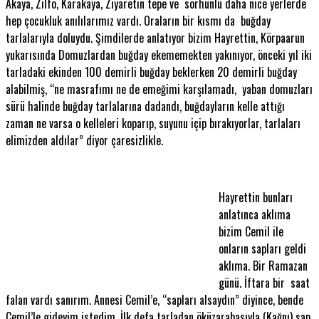
Akaya, Zilfo, Karakaya, Ziyaretin tepe ve sorhunlu daha nice yerlerde
hep çocukluk anılılarımız vardı. Oraların bir kısmı da buğday
tarlalarıyla doluydu. Şimdilerde anlatıyor bizim Hayrettin, Körpaarun
yukarısında Domuzlardan buğday ekememekten yakınıyor, önceki yıl iki
tarladaki ekinden 100 demirli buğday beklerken 20 demirli buğday
alabilmiş, “ne masrafımı ne de emeğimi karşılamadı, yaban domuzları
sürü halinde buğday tarlalarına dadandı, buğdayların kelle attığı
zaman ne varsa o kelleleri koparıp, suyunu içip bırakıyorlar, tarlaları
elimizden aldılar” diyor çaresizlikle.
Hayrettin bunları
anlatınca aklıma
bizim Cemil ile
onların sapları geldi
aklıma. Bir Ramazan
günü. İftara bir saat
falan vardı sanırım. Annesi Cemil’e, “sapları alsaydın” diyince, bende
Cemil’le gideyim istedim. İlk defa tarladan öküzarabasıyla (Kağnı) sap