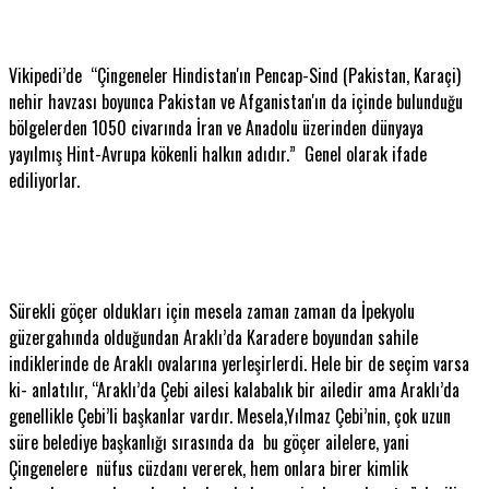
Vikipedi’de “Çingeneler Hindistan'ın Pencap-Sind (Pakistan, Karaçi)
nehir havzası boyunca Pakistan ve Afganistan'ın da içinde bulunduğu
bölgelerden 1050 civarında İran ve Anadolu üzerinden dünyaya
yayılmış Hint-Avrupa kökenli halkın adıdır.” Genel olarak ifade
ediliyorlar.
Sürekli göçer oldukları için mesela zaman zaman da İpekyolu
güzergahında olduğundan Araklı’da Karadere boyundan sahile
indiklerinde de Araklı ovalarına yerleşirlerdi. Hele bir de seçim varsa
ki- anlatılır, “Araklı’da Çebi ailesi kalabalık bir ailedir ama Araklı’da
genellikle Çebi’li başkanlar vardır. Mesela,Yılmaz Çebi’nin, çok uzun
süre belediye başkanlığı sırasında da bu göçer ailelere, yani
Çingenelere nüfus cüzdanı vererek, hem onlara birer kimlik