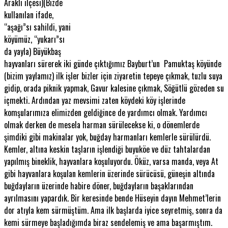
Araklı ilçesi)(Bizde
kullanılan ifade,
“aşağı”sı sahildi, yani
köyümüz, “yukarı”sı
da yayla) Büyükbaş
hayvanları sürerek iki günde çıktığımız Bayburt’un Pamuktaş köyünde
(bizim yaylamız) ilk işler bizler için ziyaretin tepeye çıkmak, tuzlu suya
gidip, orada piknik yapmak, Gavur kalesine çıkmak, Söğütlü gözeden su
içmekti. Ardından yaz mevsimi zaten köydeki köy işlerinde
komşularımıza elimizden geldiğince de yardımcı olmak. Yardımcı
olmak derken de mesela harman sürülecekse ki, o dönemlerde
şimdiki gibi makinalar yok, buğday harmanları kemlerle sürülürdü.
Kemler, altına keskin taşların işlendiği buyuköe ve düz tahtalardan
yapılmış bineklik, hayvanlara koşuluyordu. Öküz, varsa manda, veya At
gibi hayvanlara koşulan kemlerin üzerinde sürücüsü, güneşin altında
buğdayların üzerinde habire döner, buğdayların başaklarından
ayrılmasını yapardık. Bir keresinde bende Hüseyin dayın Mehmet’lerin
dor atıyla kem sürmüştüm. Ama ilk başlarda iyice seyretmiş, sonra da
kemi sürmeye başladığımda biraz sendelemiş ve ama başarmıştım.