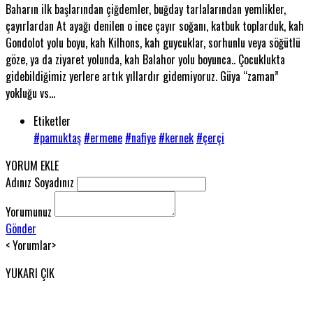
Baharın ilk başlarından çiğdemler, buğday tarlalarından yemlikler,
çayırlardan At ayağı denilen o ince çayır soğanı, katbuk toplarduk, kah
Gondolot yolu boyu, kah Kilhons, kah guycuklar, sorhunlu veya söğütlü
göze, ya da ziyaret yolunda, kah Balahor yolu boyunca.. Çocuklukta
gidebildiğimiz yerlere artık yıllardır gidemiyoruz. Güya “zaman”
yokluğu vs…
Etiketler
#pamuktaş
#ermene
#nafiye
#kernek
#çerçi
YORUM EKLE
Adınız Soyadınız
Yorumunuz
Gönder
< Yorumlar>
YUKARI ÇIK