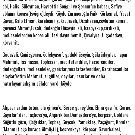
abi, Halis, Süleyman, Hayrettin,Songül ve Şennur’un babası, Safiye
ablanın kocası(İsviçre)deydi. Köyde Zurnacıoğlu Faik, Körkemal, Yusuf
Çavuş, Kalo Ethem, karabenin şükrü,lazali, Dizahasan,cevlutun kemal,
gevenci Ahmet,Tusali, dedeoğlu Hüseyin, ali, kasoyakup,cirdikali,
mollaselelerden kopen ali, fazlıdayın hemit, Çuvalyusuf, gadadayı,
körvahit,
Guduzali, Ganizgenca, ödlekyusuf, gudukhüseyin, Şükrüdayılar, lapar
Mahmut, Tas hasan, Tophasan, mecitefendiler, hacıefendiler,
dedeoğulları, mollaseleler, ganizlar,mustafaefendiler, Karahasanlılar,
alaylar,Yetim Mahmut, zügüller, dayılar,unsurlar ve daha
hatırlayamadığım sülaler vardı köyde.
Ahpaarlardan tutun, ulu çimen’e, Serse güney’den, Elma çayır’a, Garna,
Çayırlar’ dan, Taşlıova’ya, Ahpirik’ten,Domuzdere’ye, körpaar, Göldere,
Söğütlü göze, Çağrıklar, Topbaş, Guycuk, Pamuktaş, Paşağurt, Komlar
(Mahmut ağa burada ölmüştü), kesrenkaya, körpaar, Gavurkalesi,