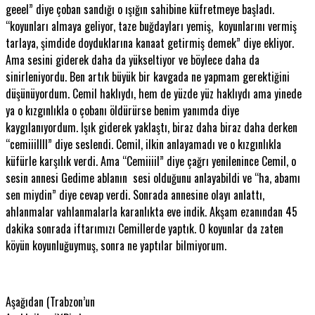
geeel” diye çoban sandığı o ışığın sahibine küfretmeye başladı.
“koyunları almaya geliyor, taze buğdayları yemiş, koyunlarını vermiş
tarlaya, şimdide doyduklarına kanaat getirmiş demek” diye ekliyor.
Ama sesini giderek daha da yükseltiyor ve böylece daha da
sinirleniyordu. Ben artık büyük bir kavgada ne yapmam gerektiğini
düşünüyordum. Cemil haklıydı, hem de yüzde yüz haklıydı ama yinede
ya o kızgınlıkla o çobanı öldürürse benim yanımda diye
kaygılanıyordum. Işık giderek yaklaştı, biraz daha biraz daha derken
“cemiiillll” diye seslendi. Cemil, ilkin anlayamadı ve o kızgınlıkla
küfürle karşılık verdi. Ama “Cemiiiil” diye çağrı yenilenince Cemil, o
sesin annesi Gedime ablanın sesi olduğunu anlayabildi ve “ha, abamı
sen miydin” diye cevap verdi. Sonrada annesine olayı anlattı,
ahlanmalar vahlanmalarla karanlıkta eve indik. Akşam ezanından 45
dakika sonrada iftarımızı Cemillerde yaptık. O koyunlar da zaten
köyün koyunluğuymuş, sonra ne yaptılar bilmiyorum.
Aşağıdan (Trabzon’un