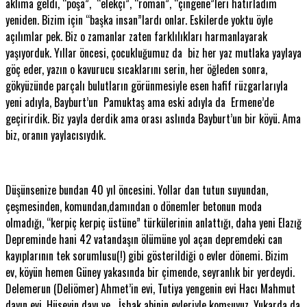
aklıma geldi, “poşa”, “elekçi”, “roman”, “çingene”leri hatırladım
yeniden. Bizim için “başka insan”lardı onlar. Eskilerde yoktu öyle
açılımlar pek. Biz o zamanlar zaten farklılıkları harmanlayarak
yaşıyorduk. Yıllar öncesi, çocukluğumuz da biz her yaz mutlaka yaylaya
göç eder, yazın o kavurucu sıcaklarını serin, her öğleden sonra,
gökyüzünde parçalı bulutların görünmesiyle esen hafif rüzgarlarıyla
yeni adıyla, Bayburt’un Pamuktaş ama eski adıyla da Ermene’de
geçirirdik. Biz yayla derdik ama orası aslında Bayburt’un bir köyü. Ama
biz, oranın yaylacısıydık.
Düşünsenize bundan 40 yıl öncesini. Yollar dan tutun suyundan,
çeşmesinden, komundan,damından o dönemler betonun moda
olmadığı, “kerpiç kerpiç üstüne” türkülerinin anlattığı, daha yeni Elazığ
Depreminde hani 42 vatandaşın ölümüne yol açan depremdeki can
kayıplarının tek sorumlusu(!) gibi gösterildiği o evler dönemi. Bizim
ev, köyün hemen Güney yakasında bir çimende, seyranlık bir yerdeydi.
Delemerun (Deliömer) Ahmet’in evi, Tutiya yengenin evi Hacı Mahmut
dayın evi, Hüseyin dayı ve İshak abinin evleriyle komşuyuz. Yukarda da