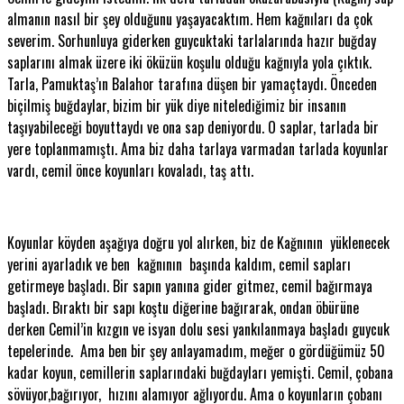
almanın nasıl bir şey olduğunu yaşayacaktım. Hem kağnıları da çok
severim. Sorhunluya giderken guycuktaki tarlalarında hazır buğday
saplarını almak üzere iki öküzün koşulu olduğu kağnıyla yola çıktık.
Tarla, Pamuktaş’ın Balahor tarafına düşen bir yamaçtaydı. Önceden
biçilmiş buğdaylar, bizim bir yük diye nitelediğimiz bir insanın
taşıyabileceği boyuttaydı ve ona sap deniyordu. O saplar, tarlada bir
yere toplanmamıştı. Ama biz daha tarlaya varmadan tarlada koyunlar
vardı, cemil önce koyunları kovaladı, taş attı.
Koyunlar köyden aşağıya doğru yol alırken, biz de Kağnının yüklenecek
yerini ayarladık ve ben kağnının başında kaldım, cemil sapları
getirmeye başladı. Bir sapın yanına gider gitmez, cemil bağırmaya
başladı. Bıraktı bir sapı koştu diğerine bağırarak, ondan öbürüne
derken Cemil’in kızgın ve isyan dolu sesi yankılanmaya başladı guycuk
tepelerinde. Ama ben bir şey anlayamadım, meğer o gördüğümüz 50
kadar koyun, cemillerin saplarındaki buğdayları yemişti. Cemil, çobana
sövüyor,bağırıyor, hızını alamıyor ağlıyordu. Ama o koyunların çobanı