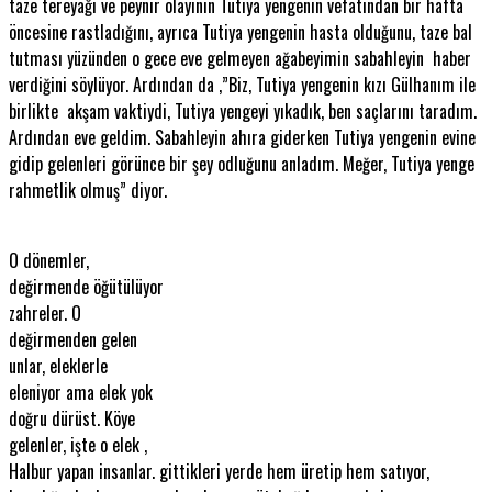
taze tereyağı ve peynir olayının Tutiya yengenin vefatından bir hafta
öncesine rastladığını, ayrıca Tutiya yengenin hasta olduğunu, taze bal
tutması yüzünden o gece eve gelmeyen ağabeyimin sabahleyin haber
verdiğini söylüyor. Ardından da ,”Biz, Tutiya yengenin kızı Gülhanım ile
birlikte akşam vaktiydi, Tutiya yengeyi yıkadık, ben saçlarını taradım.
Ardından eve geldim. Sabahleyin ahıra giderken Tutiya yengenin evine
gidip gelenleri görünce bir şey odluğunu anladım. Meğer, Tutiya yenge
rahmetlik olmuş” diyor.
O dönemler,
değirmende öğütülüyor
zahreler. O
değirmenden gelen
unlar, eleklerle
eleniyor ama elek yok
doğru dürüst. Köye
gelenler, işte o elek ,
Halbur yapan insanlar. gittikleri yerde hem üretip hem satıyor,