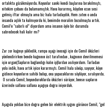
ortalıkta gözükmüyordu. Koyunlar sanki kendi başlarına bırakılmıştı,
nitekim çobanı da bulamamıştık. Hava kararmış, köyden ezan sesi
gelmiş iftar olmuştu ama biz hala tarladaydık. Hem zaten o anda
insanda açlık ta kalmıyordu ki, benimde moralim bozulmuştu artık.
Cemil’e “sabırlı ol” diyordum ama insanın öyle bir durumda
sabredecek hali kalır mı?
Zar zor kağnıyı yükledik, rampa aşağı ineceği için de Cemil öküzleri
yönlendirirken bende kağnının üst tarafından , kağnının devrilmemesi
için urgan(Sapların bağlandığı kalın ip)lardan asılıyordum. Tarladan
yola indik, hava artık iyice kararmıştı. Cemil hala sövüp, sayıyor, köye
gidince koyunların sahibi bulup, ona yapacaklarını söylüyor, sıralıyordu.
O sırada Cemil, boyunduruklarda öküzleri sürüyor, bense sapların
üzerinde sallana sallana aşağıya doğru iniyorduk.
Aşağıda yoldan bize doğru gelen bir elektrik ışığını görünce Cemil, “gel