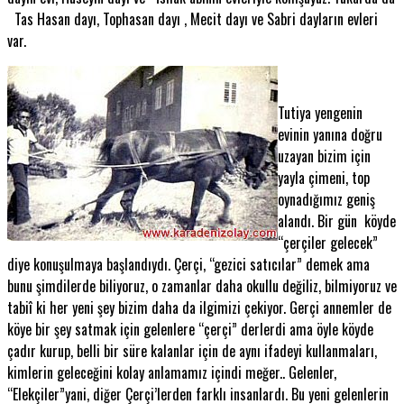
Tas Hasan dayı, Tophasan dayı , Mecit dayı ve Sabri dayların evleri
var.
Tutiya yengenin
evinin yanına doğru
uzayan bizim için
yayla çimeni, top
oynadığımız geniş
alandı. Bir gün köyde
“çerçiler gelecek”
diye konuşulmaya başlandıydı. Çerçi, “gezici satıcılar” demek ama
bunu şimdilerde biliyoruz, o zamanlar daha okullu değiliz, bilmiyoruz ve
tabiî ki her yeni şey bizim daha da ilgimizi çekiyor. Gerçi annemler de
köye bir şey satmak için gelenlere “çerçi” derlerdi ama öyle köyde
çadır kurup, belli bir süre kalanlar için de aynı ifadeyi kullanmaları,
kimlerin geleceğini kolay anlamamız içindi meğer.. Gelenler,
“Elekçiler”yani, diğer Çerçi’lerden farklı insanlardı. Bu yeni gelenlerin