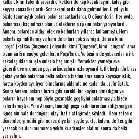
kalbur, kimi falcılık yapardı.erkekleri de kap kacak layim, kalay gibi
seyyar zanaatkarlardı. Sonraki yıllarda daha gelmediler. O yıl iyi ki
bizde tanımıştık onları, onlar zanaatkarlardı. O dönemlerin her evde
bulunması kaçınılmaz olan un eleklerinin iyisini onlar yapıyorlardı.
Annem, onlardan aldığı elek ve kalburları yıllarca kullanmıştı. Hem
onlarla işi hafiflemiş ve hem de onları çok sevmişti. Onlara kimi
“poşa” (kafkas Çingenesi) diyordu, kimi “Çingene”, kimi “cingan” ama
o zaman Ermene’ye gelenler, o Poşa’lardı. Ve benim de yabancılarla ilk
arkadaşlıklarım işte onlarla başlamıştı. Yemekten yemeğe eve
giderdik ve ardından poşa arkadaşlarımızla oynardık. İlk başlarda biraz
çekiniyorduk onlardan belki onlarda bizden ama sonra kaynaşmıştık,
hatta köyden ayrılıyor olmalarına ablamla ne kadar da üzülmüştük.
Sonra Annem, onların bizim gibi sürekli bir köyleri olmadığını ve
onların hayatının hep böyle gezmekle geçtiğini anlatmasıyla bizde
rahatlamıştık. Yine Annem, tanıdığı poşa kadınlarından aldığı yorgan
iğnesinin hala durduğunu olayı hatırlattığımda söyledi. Hem zaten o
dönemler, şimdiki gibi adres diye bir şeyde yoktu, kalem, defter gibi
yazacak bir durumumuzda yoktu ki adresler alalım, sonra da belki
yazışalım.