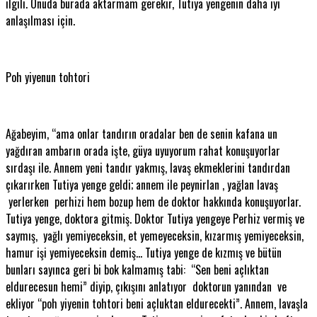
ilgili. Onuda burada aktarmam gerekir, Tutiya yengenin daha iyi
anlaşılması için.
Poh yiyenun tohtori
Ağabeyim, “ama onlar tandırın oradalar ben de senin kafana un
yağdıran ambarın orada işte, güya uyuyorum rahat konuşuyorlar
sırdaşı ile. Annem yeni tandır yakmış, lavaş ekmeklerini tandırdan
çıkarırken Tutiya yenge geldi; annem ile peynirlan , yağlan lavaş
yerlerken perhizi hem bozup hem de doktor hakkında konuşuyorlar.
Tutiya yenge, doktora gitmiş. Doktor Tutiya yengeye Perhiz vermiş ve
saymış, yağlı yemiyeceksin, et yemeyeceksin, kızarmış yemiyeceksin,
hamur işi yemiyeceksin demiş… Tutiya yenge de kızmış ve bütün
bunları sayınca geri bi bok kalmamış tabi: “Sen beni açlıktan
eldurecesun hemi” diyip, çıkışını anlatıyor doktorun yanından ve
ekliyor “poh yiyenin tohtori beni açluktan eldurecekti”. Annem, lavaşla