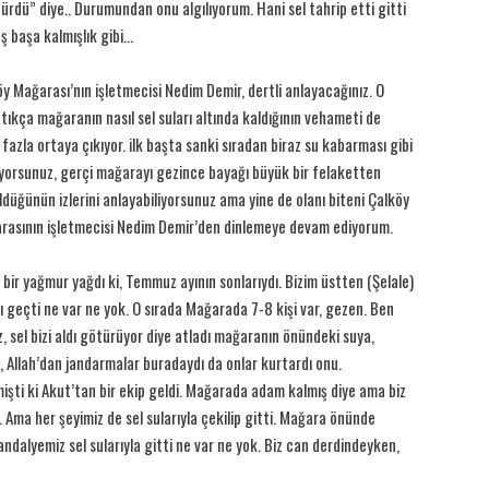
ürdü” diye.. Durumundan onu algılıyorum. Hani sel tahrip etti gitti
ş başa kalmışlık gibi…
y Mağarası’nın işletmecisi Nedim Demir, dertli anlayacağınız. O
tıkça mağaranın nasıl sel suları altında kaldığının vehameti de
fazla ortaya çıkıyor. ilk başta sanki sıradan biraz su kabarması gibi
ıyorsunuz, gerçi mağarayı gezince bayağı büyük bir felaketten
düğünün izlerini anlayabiliyorsunuz ama yine de olanı biteni Çalköy
rasının işletmecisi Nedim Demir’den dinlemeye devam ediyorum.
 bir yağmur yağdı ki, Temmuz ayının sonlarıydı. Bizim üstten (Şelale)
ktı geçti ne var ne yok. O sırada Mağarada 7-8 kişi var, gezen. Ben
, sel bizi aldı götürüyor diye atladı mağaranın önündeki suya,
u, Allah’dan jandarmalar buradaydı da onlar kurtardı onu.
işti ki Akut’tan bir ekip geldi. Mağarada adam kalmış diye ama biz
 Ama her şeyimiz de sel sularıyla çekilip gitti. Mağara önünde
dalyemiz sel sularıyla gitti ne var ne yok. Biz can derdindeyken,