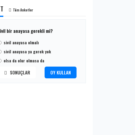
ET
Tüm Anketler
ivil bir anayasa gerekli mi?
sivil anayasa olmalı
sivil anayasa ya gerek yok
olsa da olur olmasa da
SONUÇLAR
OY KULLAN