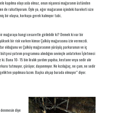
ele kapılma olayı asla olmaz, onun nişanesi mağaranın üstünden
ben de rahatlıyorum. Öyle ya, eğer mağaranın içindeki hareketi size
miş bir olaysa, korkuya gerek kalmıyor tabi..
bir mağaraya hangi cesaretle girilebilir ki? Demek ki var bir
i yüksek bir risk varken kimse Çalköy mağarasına izin vermezdi.
rdar olduğunu ve Çalköy mağarasının yürüyüş parkurunun ve iç
 bütçesi yatırım programına alındığını sevinçle anlatırken İşletmeci
i. Bana 10- 15 bin liralık yardım yapılsa, kestane veya sedir alır
rkuru tutmuyor, çürüyor, dayanmıyor. Ne kızılağaç, ne çam, ne sedir
elikten yapılması lazım. Başka ahşap burada olmuyor” diyor.
 denmesin diye