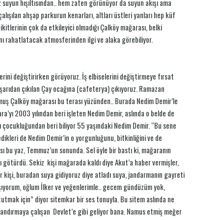
uz suyun hışıltısından.. hem zaten görünüyor da suyun akışı ama
lışılan ahşap parkurun kenarları, altları üstleri yanları hep küf
dikitlerinin çok da etkileyici olmadığı Çalköy mağarası, belki
nı rahatlatacak atmosferinden ilgi ve alaka görebiliyor.
ini değiştirirken görüyoruz. İş elbiselerini değiştirmeye fırsat
şarıdan çıkılan Çay ocağına (cafeterya) çıkıyoruz. Ramazan
lmuş Çalköy mağarası bu terası yüzünden.. Burada Nedim Demir’le
ara’yı 2003 yılından beri işleten Nedim Demir, aslında o belde de
ı çocukluğundan beri biliyor 55 yaşındaki Nedim Demir. “Bu sene
edikleri de Nedim Demir’in o yorgunluğunu, bitkinliğini ve de
ası bu yaz, Temmuz’un sonunda. Sel öyle bir bastı ki, mağaranın
 götürdü. Sekiz kişi mağarada kaldı diye Akut’a haber vermişler,
r kişi, buradan suya gidiyoruz diye atladı suya, jandarmanın gayreti
raşıyorum, oğlum İlker ve yeğenlerimle.. gecem gündüzüm yok,
tutmak için” diyor sitemkar bir ses tonuyla. Bu sitem aslında ne
zandırmaya çalışan Devlet’e gibi geliyor bana. Namus etmiş meğer