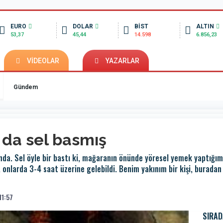
EURO
DOLAR
BİST
ALTIN
53,37
45,44
14.598
6.856,23
VİDEOLAR
YAZARLAR
Gündem
 da sel basmış
da. Sel öyle bir bastı ki, mağaranın önünde yöresel yemek yaptığımı
 onlarda 3-4 saat üzerine gelebildi. Benim yakınım bir kişi, buradan 
11:57
SIRAD