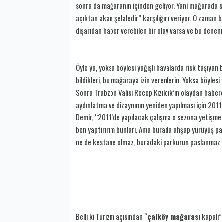
sonra da mağaranın içinden geliyor. Yani mağarada s
açıktan akan şelaledir” karşılığını veriyor. O zaman 
dışarıdan haber verebilen bir olay varsa ve bu denen
Öyle ya, yoksa böylesi yağışlı havalarda risk taşıyan 
bildikleri, bu mağaraya izin verenlerin. Yoksa böyles
Sonra Trabzon Valisi Recep Kızılcık’ın olaydan habe
aydınlatma ve dizaynının yeniden yapılması için 2011
Demir, “2011’de yapılacak çalışma o sezona yetişmez k
ben yaptırırım bunları. Ama burada ahşap yürüyüş pa
ne de kestane olmaz, buradaki parkurun paslanmaz ç
Belli ki Turizm açısından “
çalköy mağarası
kapalı”