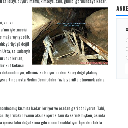
sel olayı, duyurulmamış kimseye..taki, gidilip, görülünceye kadar..
ANK
i, zar zor
S
ı’nın işletmecisi
ce mağarayı gezdik,
alık yürüyüşü değil
 Usta, sel sularıyla
urunun kırılan,
 bir küf kokusu
dokunulmuyor, elleriniz kirleniyor birden. Kolay değil yıkılmış
ayısı artınca usta Nedim Demir, daha fazla gürültü etmemek adına
onarılmamış kısmına kadar ilerliyor ve oradan geri dönüyoruz. Tabi,
. Dışarıdaki havanın aksine içerde tam da serinlemişken, aslında
içerisi tabii doğal klima gibi insanı ferahlatıyor. İçerde ufakta