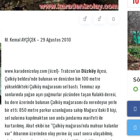
10
M. Kemal AYÇİÇEK – 29 Ağustos 2010
www.karadenizolay.com (özel)- Trabzon’un
Düzköy
ilçesi,
Çalköy beldesi’nde bulunan ve denizden bin 100 metre
Ardahan’ın Azap Gölüne
yükseklikteki Çalköy mağarasını sel bastı. Temmuz ayı
Gezi/Gözlem
sonlarında yağan aşırı yağmurlar yüzünden taşan Kulaklı deresi,
bu dere üzerinde bulunan Çalköy mağarasını da neredeyse yerle
bir etti. 850 metre parkur uzunluğuna sahip Mağara’daki 8 kişi,
sel sularına kapılmaktan son anda jandarma marifeti ile
kurtarılmış. Akut ekibi ise “Çalköy mağarası’nda mahsur kalanlar
var” ihbarının üzerinden olay yerine üç saat sonra ulaşabilmiş.