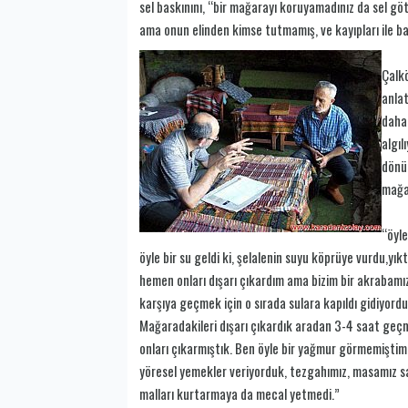
sel baskınını, “bir mağarayı koruyamadınız da sel göt
ama onun elinden kimse tutmamış, ve kayıpları ile ba
Çalkö
anlat
daha 
algıl
dönül
mağa
“öyle
öyle bir su geldi ki, şelalenin suyu köprüye vurdu,yı
hemen onları dışarı çıkardım ama bizim bir akrabamız
karşıya geçmek için o sırada sulara kapıldı gidiyord
Mağaradakileri dışarı çıkardık aradan 3-4 saat geçm
onları çıkarmıştık. Ben öyle bir yağmur görmemiştim.
yöresel yemekler veriyorduk, tezgahımız, masamız san
malları kurtarmaya da mecal yetmedi.”