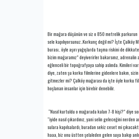
Bir mağara düşünün ve siz o 850 metrelik parkurun ü
sele kapılıyorsunuz..Korkunç değil mi? İşte Çalköy M
burası.. öyle aşırı yağışlarda taşma riskini de dikka
bizim mağaramız” deyiverirler bakarsınız, adrenalin a
eğlenceli bir topoğrafyaya sahip aslında. Kimileri v
diye, zaten şu korku filmlerine gidenlere bakın, siz
gitmezler mi? Çalköy mağarası da işte öyle korku film
hoşlanan insanlar için birebir denebilir.
“Nasıl kurtuldu o mağarada kalan 7-8 kişi?” diye sor
“iyide nasıl çıkardınız, yani selin geleceğini nerden
sulara kapılsalardı, buradan sekiz ceset mi çıkacaktı
haaa, biz onu üstten şelaleden gelen suya bakıp anlıy