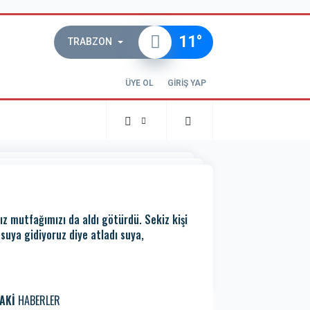
11
°
TRABZON
ÜYE OL
GİRİŞ YAP
z mutfağımızı da aldı götürdü. Sekiz kişi
suya gidiyoruz diye atladı suya,
AKİ
HABERLER