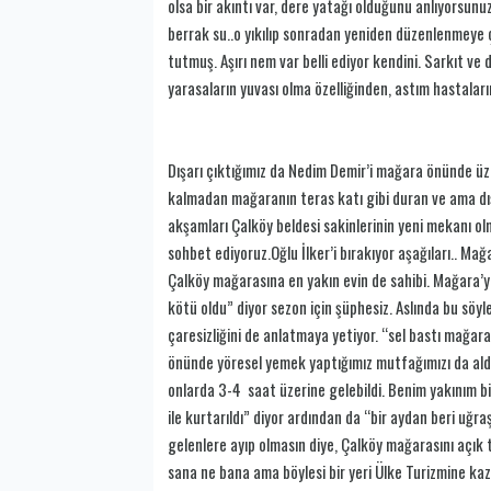
olsa bir akıntı var, dere yatağı olduğunu anlıyorsun
berrak su..o yıkılıp sonradan yeniden düzenlenmeye ça
tutmuş. Aşırı nem var belli ediyor kendini. Sarkıt ve 
yarasaların yuvası olma özelliğinden, astım hastaları
Dışarı çıktığımız da Nedim Demir’i mağara önünde üzer
kalmadan mağaranın teras katı gibi duran ve ama dı
akşamları Çalköy beldesi sakinlerinin yeni mekanı o
sohbet ediyoruz.Oğlu İlker’i bırakıyor aşağıları.. Mağ
Çalköy mağarasına en yakın evin de sahibi. Mağara’y
kötü oldu” diyor sezon için şüphesiz. Aslında bu söyl
çaresizliğini de anlatmaya yetiyor. “sel bastı mağar
önünde yöresel yemek yaptığımız mutfağımızı da aldı
onlarda 3-4 saat üzerine gelebildi. Benim yakınım bi
ile kurtarıldı” diyor ardından da “bir aydan beri uğ
gelenlere ayıp olmasın diye, Çalköy mağarasını açık 
sana ne bana ama böylesi bir yeri Ülke Turizmine ka