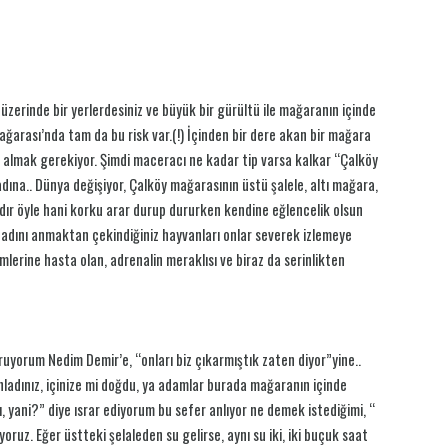
zerinde bir yerlerdesiniz ve büyük bir gürültü ile mağaranın içinde
ağarası’nda tam da bu risk var.(!) İçinden bir dere akan bir mağara
te almak gerekiyor. Şimdi maceracı ne kadar tip varsa kalkar “Çalköy
dına.. Dünya değişiyor, Çalköy mağarasının üstü şalele, altı mağara,
ardır öyle hani korku arar durup dururken kendine eğlencelik olsun
in adını anmaktan çekindiğiniz hayvanları onlar severek izlemeye
lerine hasta olan, adrenalin meraklısı ve biraz da serinlikten
uyorum Nedim Demir’e, “onları biz çıkarmıştık zaten diyor”yine..
 anladınız, içinize mi doğdu, ya adamlar burada mağaranın içinde
, yani?” diye ısrar ediyorum bu sefer anlıyor ne demek istediğimi, “
oruz. Eğer üstteki şelaleden su gelirse, aynı su iki, iki buçuk saat