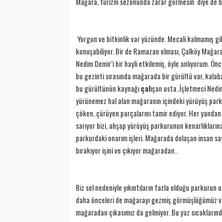
Mağara, turizm sezonunda zarar görmesin diye de bu 
Yorgun ve bitkinlik var yüzünde. Mecali kalmamış gib
konuşabiliyor. Bir de Ramazan olması, Çalköy Mağaras
Nedim Demir’i bir hayli etkilemiş, öyle anlıyorum. Ön
bu gezinti sırasında mağarada bir gürültü var, kalab
bu gürültünün kaynağı
çal
ışan usta..İşletmeci Nedim
yürünemez hal alan mağaranın içindeki yürüyüş park
çöken, çürüyen parçalarını tamir ediyor. Her yandan
sarıyor bizi, ahşap yürüyüş parkurunun kenarlıklarına 
parkurdaki onarım işleri. Mağarada dolaşan insan s
bırakıyor işini ve çıkıyor mağaradan..
Biz sel nedeniyle yıkıntıların fazla olduğu parkurun 
daha önceleri de mağarayı gezmiş görmüşlüğümüz var
mağaradan çıkasımız da gelmiyor. Bu yaz sıcaklarında 