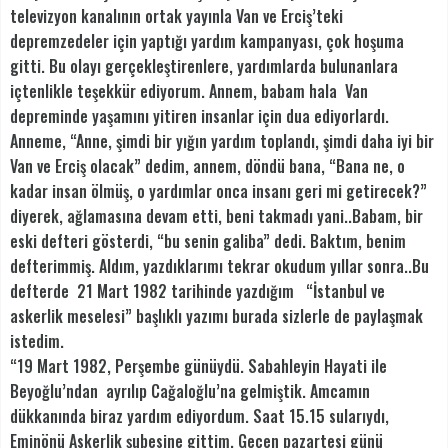
televizyon kanalının ortak yayınla Van ve Erciş’teki
depremzedeler için yaptığı yardım kampanyası, çok hoşuma
gitti. Bu olayı gerçekleştirenlere, yardımlarda bulunanlara
içtenlikle teşekkür ediyorum. Annem, babam hala Van
depreminde yaşamını yitiren insanlar için dua ediyorlardı.
Anneme, “Anne, şimdi bir yığın yardım toplandı, şimdi daha iyi bir
Van ve Erciş olacak” dedim, annem, döndü bana, “Bana ne, o
kadar insan ölmüş, o yardımlar onca insanı geri mi getirecek?”
diyerek, ağlamasına devam etti, beni takmadı yani..Babam, bir
eski defteri gösterdi, “bu senin galiba” dedi. Baktım, benim
defterimmiş. Aldım, yazdıklarımı tekrar okudum yıllar sonra..Bu
defterde 21 Mart 1982 tarihinde yazdığım “İstanbul ve
askerlik meselesi” başlıklı yazımı burada sizlerle de paylaşmak
istedim.
“19 Mart 1982, Perşembe günüydü. Sabahleyin Hayati ile
Beyoğlu’ndan ayrılıp Cağaloğlu’na gelmiştik. Amcamın
dükkanında biraz yardım ediyordum. Saat 15.15 sularıydı,
Eminönü Askerlik şubesine gittim. Geçen pazartesi günü