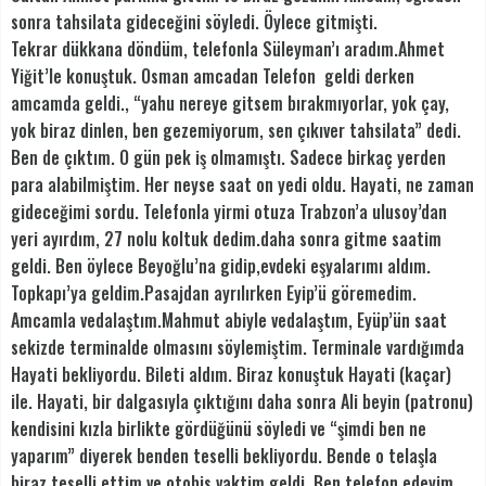
sonra tahsilata gideceğini söyledi. Öylece gitmişti.
Tekrar dükkana döndüm, telefonla Süleyman’ı aradım.Ahmet
Yiğit’le konuştuk. Osman amcadan Telefon geldi derken
amcamda geldi., “yahu nereye gitsem bırakmıyorlar, yok çay,
yok biraz dinlen, ben gezemiyorum, sen çıkıver tahsilata” dedi.
Ben de çıktım. O gün pek iş olmamıştı. Sadece birkaç yerden
para alabilmiştim. Her neyse saat on yedi oldu. Hayati, ne zaman
gideceğimi sordu. Telefonla yirmi otuza Trabzon’a ulusoy’dan
yeri ayırdım, 27 nolu koltuk dedim.daha sonra gitme saatim
geldi. Ben öylece Beyoğlu’na gidip,evdeki eşyalarımı aldım.
Topkapı’ya geldim.Pasajdan ayrılırken Eyip’ü göremedim.
Amcamla vedalaştım.Mahmut abiyle vedalaştım, Eyüp’ün saat
sekizde terminalde olmasını söylemiştim. Terminale vardığımda
Hayati bekliyordu. Bileti aldım. Biraz konuştuk Hayati (kaçar)
ile. Hayati, bir dalgasıyla çıktığını daha sonra Ali beyin (patronu)
kendisini kızla birlikte gördüğünü söyledi ve “şimdi ben ne
yaparım” diyerek benden teselli bekliyordu. Bende o telaşla
biraz teselli ettim ve otobis vaktim geldi. Ben telefon edeyim