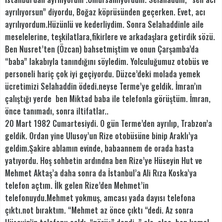
ayrılıyorsun” diyordu, Boğaz köprüsünden geçerken. Evet, acı
ayrılıyordum.Hüzünlü ve kederliydim. Sonra Selahaddinle aile
meselelerine, teşkilatlara,fikirlere ve arkadaşlara getirdik sözü.
Ben Nusret’ten (Özcan) bahsetmiştim ve onun Çarşamba’da
“baba” lakabıyla tanındığını söyledim. Yolculuğumuz otobüs ve
personeli hariç çok iyi geçiyordu. Düzce’deki molada yemek
ücretimizi Selahaddin ödedi.neyse Terme’ye geldik. İmran’ın
çalıştığı yerde ben Miktad baba ile telefonla görüştüm. İmran,
önce tanımadı, sonra iltifatlar..
20 Mart 1982 Cumartesiydi. O gün Terme’den ayrılıp, Trabzon’a
geldik. Ordan yine Ulusoy’un Rize otobüsüne binip Araklı’ya
geldim.Şakire ablamın evinde, babaannem de orada hasta
yatıyordu. Hoş sohbetin ardındna ben Rize’ye Hüseyin Hut ve
Mehmet Aktaş’a daha sonra da İstanbul’a Ali Rıza Koska’ya
telefon açtım. İlk gelen Rize’den Mehmet’in
telefonuydu.Mehmet yokmuş, amcası yada dayısı telefona
çıktı.not bıraktım. “Mehmet az önce çıktı “dedi. Az sonra