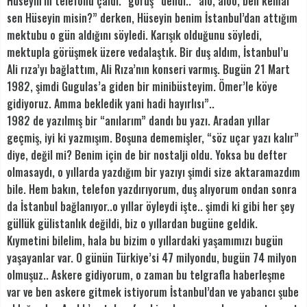
Hüseyin’in telefonu çaldı. “görüş” dendi..” alo, aloo, ben kemal
sen Hüseyin misin?” derken, Hüseyin benim İstanbul’dan attığım
mektubu o gün aldığını söyledi. Karışık olduğunu söyledi,
mektupla görüşmek üzere vedalaştık. Bir duş aldım, İstanbul’u
Ali rıza’yı bağlattım, Ali Rıza’nın konseri varmış. Bugün 21 Mart
1982, şimdi Gugulas’a giden bir minibüsteyim. Ömer’le köye
gidiyoruz. Amma bekledik yani hadi hayırlısı”..
1982 de yazılmış bir “anılarım” dandı bu yazı. Aradan yıllar
geçmiş, iyi ki yazmışım. Boşuna dememişler, “söz uçar yazı kalır”
diye, değil mi? Benim için de bir nostalji oldu. Yoksa bu defter
olmasaydı, o yıllarda yazdığım bir yazıyı şimdi size aktaramazdım
bile. Hem bakın, telefon yazdırıyorum, duş alıyorum ondan sonra
da İstanbul bağlanıyor..o yıllar öyleydi işte.. şimdi ki gibi her şey
güllük gülistanlık değildi, biz o yıllardan bugüne geldik.
Kıymetini bilelim, hala bu bizim o yıllardaki yaşamımızı bugün
yaşayanlar var. O günün Türkiye’si 47 milyondu, bugün 74 milyon
olmuşuz.. Askere gidiyorum, o zaman bu telgrafla haberleşme
var ve ben askere gitmek istiyorum İstanbul’dan ve yabancı şube