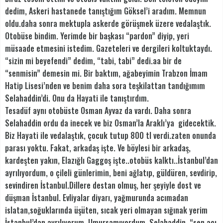
dedim, Askeri hastanede tanıştığım Göksel’i aradım. Memnun
oldu.daha sonra mektupla askerde görüşmek üzere vedalaştık.
Otobüse bindim. Yerimde bir başkası “pardon” diyip, yeri
müsaade etmesini istedim. Gazeteleri ve dergileri koltuktaydı.
“sizin mi beyefendi” dedim, “tabi, tabi” dedi.aa bir de
“senmisin” demesin mi. Bir baktım, ağabeyimin Trabzon İmam
Hatip Lisesi’nden ve benim daha sora teşkilattan tandığımım
Selahaddin’di. Onu da Hayati ile tanıştırdım.
Tesadüf aynı otobüste Osman Ayvaz da vardı. Daha sonra
Selahaddin ordu da inecek ve biz Osman’la Araklı’ya gidecektik.
Biz Hayati ile vedalaştık, çocuk tutup 800 tl verdi.zaten onunda
parası yoktu. Fakat, arkadaş işte. Ve böylesi bir arkadaş,
kardeşten yakın, Elazığlı Gaggoş işte..otobüs kalktı..İstanbul’dan
ayrılıyordum, o çileli günlerimin, beni ağlatıp, güldüren, sevdirip,
sevindiren İstanbul.Dillere destan olmuş, her şeyiyle dost ve
düşman İstanbul. Evliyalar diyarı, yağmurunda acımadan
islatan,soğuklarında üşüten, sıcak yeri olmayan sığınak yerim
İstanbul’dan ayrılıyorum .Umursamıyordum. Selahaddin, “sen acı