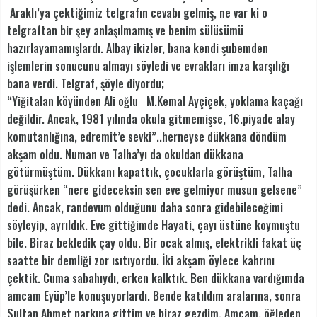
Araklı’ya çektiğimiz telgrafın cevabı gelmiş, ne var ki o
telgraftan bir şey anlaşılmamış ve benim sülüsümü
hazırlayamamışlardı. Albay ikizler, bana kendi şubemden
işlemlerin sonucunu almayı söyledi ve evrakları imza karşılığı
bana verdi. Telgraf, şöyle diyordu;
“Yiğitalan köyünden Ali oğlu M.Kemal Ayçiçek, yoklama kaçağı
değildir. Ancak, 1981 yılında okula gitmemişse, 16.piyade alay
komutanlığına, edremit’e sevki”..herneyse dükkana döndüm
akşam oldu. Numan ve Talha’yı da okuldan dükkana
götürmüştüm. Dükkanı kapattık, çocuklarla görüştüm, Talha
görüşürken “nere gideceksin sen eve gelmiyor musun gelsene”
dedi. Ancak, randevum olduğunu daha sonra gidebileceğimi
söyleyip, ayrıldık. Eve gittiğimde Hayati, çayı üstüne koymuştu
bile. Biraz bekledik çay oldu. Bir ocak almış, elektrikli fakat üç
saatte bir demliği zor ısıtıyordu. İki akşam öylece kahrını
çektik. Cuma sabahıydı, erken kalktık. Ben dükkana vardığımda
amcam Eyüp’le konuşuyorlardı. Bende katıldım aralarına, sonra
Sultan Ahmet parkına gittim ve biraz gezdim. Amcam, öğleden