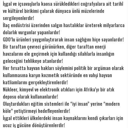
İşgal ve içsavaşlarla kaosa sürükledikleri coğrafyalara ait tarihî
ve kültürel birikimi çalarak dünyaca ünlü müzelerinde
sergileyenlerdir!
İlaç endüstrisi üzerinden salgın hastalıklar üreterek milyarlarca
dolarlık vurgunlar yapanlardır!
GDO’lu ürünleri yaygınlaştırarak insan sağlığını hiçe sayanlardır!
Bir taraftan çevreci görünürken, diğer taraftan enerji
havzalarını ele geçirmek için kullandığı silahlarla insanlığın
geleceğini tehlikeye atanlardır!
Her fırsatta hayvan hakları söylemini politik bir argüman olarak
kullanmasına karşın kozmetik sektöründe en vahşi hayvan
katliamlarını gerçekleştirenlerdir!
Nükleer, kimyevî ve elektronik atıkları için Afrika’yı bir atık
deposu olarak kullananlardır!
Oluşturdukları eğitim sistemleri ile “iyi insan” yerine “modern
köle” yetiştirmeyi hedefleyenlerdir!
İşgal ettikleri ülkelerdeki insan kaynaklarını kendi çıkarları için
ucuz iş gücüne dönüştürenlerdir!