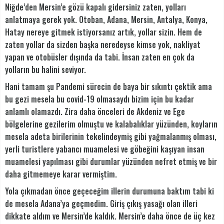
Niğde’den Mersin’e gözü kapalı gidersiniz zaten, yolları
anlatmaya gerek yok. Otoban, Adana, Mersin, Antalya, Konya,
Hatay nereye gitmek istiyorsanız artık, yollar sizin. Hem de
zaten yollar da sizden başka neredeyse kimse yok, nakliyat
yapan ve otobüsler dışında da tabi. İnsan zaten en çok da
yolların bu halini seviyor.
Hani tamam şu Pandemi sürecin de baya bir sıkıntı çektik ama
bu gezi mesela bu covid-19 olmasaydı bizim için bu kadar
anlamlı olamazdı. Zira daha önceleri de Akdeniz ve Ege
bölgelerine gezilerim olmuştu ve kalabalıklar yüzünden, koyların
mesela adeta birilerinin tekelindeymiş gibi yağmalanmış olması,
yerli turistlere yabancı muamelesi ve göbeğini kaşıyan insan
muamelesi yapılması gibi durumlar yüzünden nefret etmiş ve bir
daha gitmemeye karar vermiştim.
Yola çıkmadan önce geçeceğim illerin durumuna baktım tabi ki
de mesela Adana’ya geçmedim. Giriş çıkış yasağı olan illeri
dikkate aldım ve Mersin’de kaldık. Mersin’e daha önce de üç kez