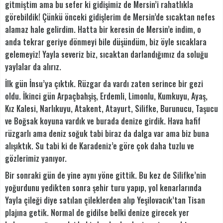
gitmiştim ama bu sefer ki gidişimiz de Mersin’i rahatlıkla
görebildik! Çünkü önceki gidişlerim de Mersin’de sıcaktan nefes
alamaz hale gelirdim. Hatta bir keresin de Mersin’e indim, o
anda tekrar geriye dönmeyi bile düşündüm, biz öyle sıcaklara
gelemeyiz! Yayla severiz biz, sıcaktan darlandığımız da soluğu
yaylalar da alırız.
İlk gün İnsu’ya çıktık. Rüzgar da vardı zaten serince bir gezi
oldu. İkinci gün Arpaçbahşiş, Erdemli, Limonlu, Kumkuyu, Ayaş,
Kız Kalesi, Narlıkuyu, Atakent, Atayurt, Silifke, Burunucu, Taşucu
ve Boğsak koyuna vardık ve burada denize girdik. Hava hafif
rüzgarlı ama deniz soğuk tabi biraz da dalga var ama biz buna
alışıktık. Su tabi ki de Karadeniz’e göre çok daha tuzlu ve
gözlerimiz yanıyor.
Bir sonraki gün de yine aynı yöne gittik. Bu kez de Silifke’nin
yoğurdunu yedikten sonra şehir turu yapıp, yol kenarlarında
Yayla çileği diye satılan çileklerden alıp Yeşilovacık’tan Tisan
plajına getik. Normal de gidilse belki denize girecek yer