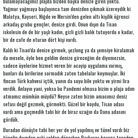
bulamayacağımız plajda bizden başka denize giren yoktu.
Yağmur yağmaya başlayınca tam denizden çıkmak üzereydik ki
Malatya, Kayseri, Niğde ve Mersin’den gelen altı kişilik öğrenci
arkadaş grubu gençler, denize girdi. Onun dışın da Tisan
iskelesin de de bir yaşlı kadın, gizli gizli balık tutuyordu o kadar,
bir de cafe de oturan dört kişi vardı.
Kaldı ki Tisan’da denize girmek, şezlong ya da şemsiye kiralamak
da mesele, öyle ben geldim denize gireceğim de diyemezsin,
sadece üyelerine hizmet veren bir acayip uygulama varmış,
bunları da birilerine sormadık zaten tabelalar koymuşlar. İki
fincan Türk kahvesi içtik, yanın da suyu bile yoktu ve yirmi lira
verdik. Anlayın yani, yoksa bu Pandemi olmasa bizim o plaja adım
atmamız mümkün müydü? Neyse zaten bizim amacımız deniz
sefası değil gezmek, görmekti. Güzel bir koydu, Tisan adası
vardı ama geçmedik tabi bir de biraz uzağın da Dana adasını
gördük.
Buradan dönüşte tabi her yer de yol yapılmış ve tünel vardı biz
tünelin dışından eski yoldan dönerken Barbaros koyuna tepeden