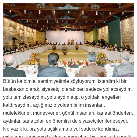
Bütün kalbimle, samimiyetimle söylüyorum; isterdim ki bir
başbakan olarak, siyasetçi olarak ben sadece yol açsaydım,
yolu temizleseydim, yolu aydınlatıp, o yoldaki engelleri
kaldırsaydım, açtığımız o yoldan bilim insanları,
mütefekkirler, münevverler, gönül insanları, kanaat önderleri,
aydınlar, sanatçılar, en önemlisi de siyasetçiler ilerleseydi.
Ne yazık ki, biz yolu açtık ama o yol sadece kendimiz,
milletimiz -kimsenin hakkını yemeyelim- bir avuç o da gönül