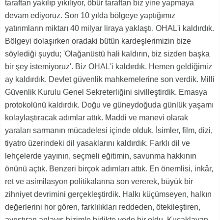
taraftan yakılıp yıkılıyor, öbür taraftan biz yine yapmaya
devam ediyoruz. Son 10 yılda bölgeye yaptığımız
yatırımların miktarı 40 milyar liraya yaklaştı. OHAL'i kaldırdık.
Bölgeyi dolaşırken oradaki bütün kardeşlerimizin bize
söylediği şuydu; 'Olağanüstü hali kaldırın, biz sizden başka
bir şey istemiyoruz'. Biz OHAL'i kaldırdık. Hemen geldiğimiz
ay kaldırdık. Devlet güvenlik mahkemelerine son verdik. Milli
Güvenlik Kurulu Genel Sekreterliğini sivilleştirdik. Emasya
protokolünü kaldırdık. Doğu ve güneydoğuda günlük yaşamı
kolaylaştıracak adımlar attık. Maddi ve manevi olarak
yaraları sarmanın mücadelesi içinde olduk. İsimler, film, dizi,
tiyatro üzerindeki dil yasaklarını kaldırdık. Farklı dil ve
lehçelerde yayının, seçmeli eğitimin, savunma hakkının
önünü açtık. Benzeri birçok adımları attık. En önemlisi, inkâr,
ret ve asimilasyon politikalarına son vererek, büyük bir
zihniyet devrimini gerçekleştirdik. Halkı küçümseyen, halkın
değerlerini hor gören, farklılıkları reddeden, ötekileştiren,
ayrıştıran anlayış bizimle birlikte yerle bir oldu. Kucaklayan,