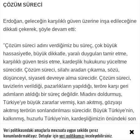
ÇÖZÜM SÜRECİ
Erdoğan, geleceğin karşılıklı güven üzerine inşa edileceğine
dikkati çekerek, şöyle devam etti:
''Çözüm süreci adını verdiğimiz bu süreç, çok büyük
hassasiyetle, büyük dikkatle, yaralı duyguları tamir etme,
karşılıklı güven tesis etme, kardeşlik hukukunu yüceltme
sürecidir. Çözüm süreci, silahı aradan çıkarma, sözü,
düşünceyi, siyaseti devreye alma sürecidir. Çözüm süreci,
tavizlerin verildiği, pazarlıkların yapıldığı, teröre karşı geri
adımların atıldığı bir süreç değildir. Miadını doldurmuş,
Türkiye'ye büyük zararlar vermiş, kan akıtmış, gözyaşı
akıtmış terörün sonlandırılması sürecidir. Büyük Türkiye'nin,
kalkınmış, huzurlu Türkiye'nin, kardeşliğimizin önündeki son
engel terördür. Terörü sonlandırmak suretiyle Türkiye'yi de
Veri politikasındaki amaçlarla mevzuata uygun sekilde çerez
milletimizi de kardeşliğimizi de güçlendirmekten gayrı hiçbir
konumlandırmaktayız. Detaylar için
veri politikamızı
inceleyebilirsiniz.