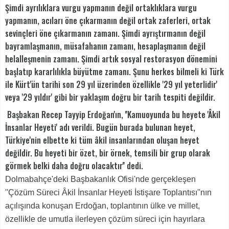
Şimdi ayrılıklara vurgu yapmanın değil ortaklıklara vurgu
yapmanın, acıları öne çıkarmanın değil ortak zaferleri, ortak
sevinçleri öne çıkarmanın zamanı. Şimdi ayrıştırmanın değil
bayramlaşmanın, müsafahanın zamanı, hesaplaşmanın değil
helalleşmenin zamanı. Şimdi artık sosyal restorasyon dönemini
başlatıp kararlılıkla büyütme zamanı. Şunu herkes bilmeli ki Türk
ile Kürt'ün tarihi son 29 yıl üzerinden özellikle '29 yıl yeterlidir'
veya '29 yıldır' gibi bir yaklaşım doğru bir tarih tespiti değildir.
Başbakan Recep Tayyip Erdoğan'ın, ''Kamuoyunda bu heyete 'Âkil
İnsanlar Heyeti' adı verildi. Bugün burada bulunan heyet,
Türkiye'nin elbette ki tüm âkil insanlarından oluşan heyet
değildir. Bu heyeti bir özet, bir örnek, temsili bir grup olarak
görmek belki daha doğru olacaktır'' dedi.
Dolmabahçe'deki Başbakanlık Ofisi'nde gerçekleşen
''Çözüm Süreci Âkil İnsanlar Heyeti İstişare Toplantısı''nın
açılışında konuşan Erdoğan, toplantının ülke ve millet,
özellikle de umutla ilerleyen çözüm süreci için hayırlara