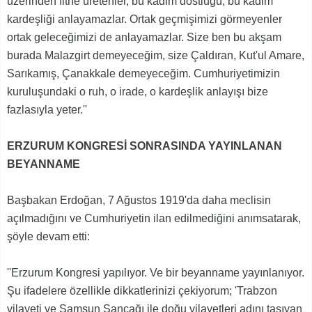
üzerinden fitne üretenler, bu kadim dostluğu, bu kadim
kardeşliği anlayamazlar. Ortak geçmişimizi görmeyenler
ortak geleceğimizi de anlayamazlar. Size ben bu akşam
burada Malazgirt demeyeceğim, size Çaldıran, Kut'ul Amare,
Sarıkamış, Çanakkale demeyeceğim. Cumhuriyetimizin
kuruluşundaki o ruh, o irade, o kardeşlik anlayışı bize
fazlasıyla yeter.''
ERZURUM KONGRESİ SONRASINDA YAYINLANAN
BEYANNAME
Başbakan Erdoğan, 7 Ağustos 1919'da daha meclisin
açılmadığını ve Cumhuriyetin ilan edilmediğini anımsatarak,
şöyle devam etti:
''Erzurum Kongresi yapılıyor. Ve bir beyanname yayınlanıyor.
Şu ifadelere özellikle dikkatlerinizi çekiyorum; 'Trabzon
vilayeti ve Samsun Sancağı ile doğu vilayetleri adını taşıyan