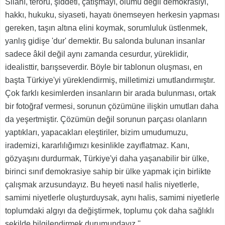
Silahı, terörü, şiddeti, çatışmayı, ölümü değil demokrasiyi,
hakkı, hukuku, siyaseti, hayatı önemseyen herkesin yapması
gereken, taşın altına elini koymak, sorumluluk üstlenmek,
yanlış gidişe 'dur' demektir. Bu salonda bulunan insanlar
sadece âkil değil aynı zamanda cesurdur, yüreklidir,
idealisttir, barışseverdir. Böyle bir tablonun oluşması, en
başta Türkiye'yi yüreklendirmiş, milletimizi umutlandırmıştır.
Çok farklı kesimlerden insanların bir arada bulunması, ortak
bir fotoğraf vermesi, sorunun çözümüne ilişkin umutları daha
da yeşertmiştir. Çözümün değil sorunun parçası olanların
yaptıkları, yapacakları eleştiriler, bizim umudumuzu,
irademizi, kararlılığımızı kesinlikle zayıflatmaz. Kanı,
gözyaşını durdurmak, Türkiye'yi daha yaşanabilir bir ülke,
birinci sınıf demokrasiye sahip bir ülke yapmak için birlikte
çalışmak arzusundayız. Bu heyeti nasıl halis niyetlerle,
samimi niyetlerle oluşturduysak, aynı halis, samimi niyetlerle
toplumdaki algıyı da değiştirmek, toplumu çok daha sağlıklı
şekilde bilgilendirmek durumundayız.''