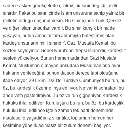
sadece askeri gerekçelerle çizilmiş bir sınır değildir, milli
sınırdır. Fakat bu sınır içinde İslam unsuruna sahip yalnız bir
milletin olduğu düşünülmesin. Bu sınır içinde Türk, Çerkez
ve diğer İslam unsurları vardır. Bu sınır, karışık bir halde
yaşayan, bütün amacını tam anlamıyla birleştirmiş olan
kardeş unsurların milli sınırıdır'. Gazi Mustafa Kemal, bu
sözleri söyleyince Genel Kurul'dan 'hepsi İslam’dır, kardeştir'
sesleri yükseliyor. Bunun hemen ardından Gazi Mustafa
Kemal, Müslüman olmayan unsurlara Müslümanlarla aynı
hakların verileceğini, bunun da son derece tabi olduğunu
ifade ediyor. 29 Ekim 1923'te Türkiye Cumhuriyeti bu ruh, bu
öz, bu kardeşlik üzerine inşa ediliyor. Ne var ki sonraları, bu
ahde vefa gösterilmiyor. Bu öz ve ruh çiğneniyor. Kardeşlik
hukuku ihlal ediliyor. Kuruluştaki bu ruh, bu öz, bu kardeşlik
hukuku ihlal edilince işte o zaman tek parti döneminde,
maalesef o yaşadığımız sıkıntılar, toplumun hemen her
kesimine yönelik acımasız bir zulüm dönemi başlıyor.''