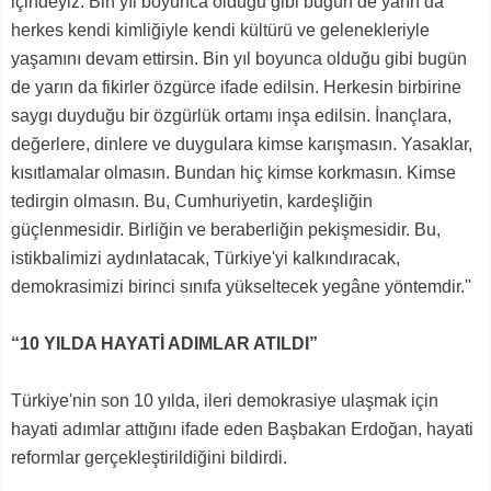
içindeyiz. Bin yıl boyunca olduğu gibi bugün de yarın da
herkes kendi kimliğiyle kendi kültürü ve gelenekleriyle
yaşamını devam ettirsin. Bin yıl boyunca olduğu gibi bugün
de yarın da fikirler özgürce ifade edilsin. Herkesin birbirine
saygı duyduğu bir özgürlük ortamı inşa edilsin. İnançlara,
değerlere, dinlere ve duygulara kimse karışmasın. Yasaklar,
kısıtlamalar olmasın. Bundan hiç kimse korkmasın. Kimse
tedirgin olmasın. Bu, Cumhuriyetin, kardeşliğin
güçlenmesidir. Birliğin ve beraberliğin pekişmesidir. Bu,
istikbalimizi aydınlatacak, Türkiye'yi kalkındıracak,
demokrasimizi birinci sınıfa yükseltecek yegâne yöntemdir.''
“10 YILDA HAYATİ ADIMLAR ATILDI”
Türkiye'nin son 10 yılda, ileri demokrasiye ulaşmak için
hayati adımlar attığını ifade eden Başbakan Erdoğan, hayati
reformlar gerçekleştirildiğini bildirdi.