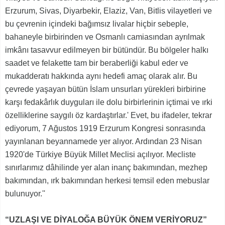
Erzurum, Sivas, Diyarbekir, Elaziz, Van, Bitlis vilayetleri ve
bu çevrenin içindeki bağımsız livalar hiçbir sebeple,
bahaneyle birbirinden ve Osmanlı camiasından ayrılmak
imkânı tasavvur edilmeyen bir bütündür. Bu bölgeler halkı
saadet ve felakette tam bir beraberliği kabul eder ve
mukadderatı hakkında aynı hedefi amaç olarak alır. Bu
çevrede yaşayan bütün İslam unsurları yürekleri birbirine
karşı fedakârlık duyguları ile dolu birbirlerinin içtimai ve ırki
özelliklerine saygılı öz kardaştırlar.' Evet, bu ifadeler, tekrar
ediyorum, 7 Ağustos 1919 Erzurum Kongresi sonrasında
yayınlanan beyannamede yer alıyor. Ardından 23 Nisan
1920'de Türkiye Büyük Millet Meclisi açılıyor. Mecliste
sınırlarımız dâhilinde yer alan inanç bakımından, mezhep
bakımından, ırk bakımından herkesi temsil eden mebuslar
bulunuyor.''
“UZLAŞI VE DİYALOĞA BÜYÜK ÖNEM VERİYORUZ”