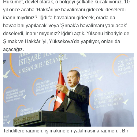
Hükümet, devlet olarak, o bölgeyi şefkatle kucaklıyoruz. 10
yıl önce acaba 'Hakkâri’ye havalimanı gidecek' deselerdi
inanır mıydınız? 'Iğdır'a havaalanı gidecek, orada da
havaalanı yapılacak' veya 'Şırnak'a havalimanı yapılacak'
deselerdi, inanır mıydınız? Iğdır'ı açtık. Yılsonu itibariyle de
Şırnak ve Hakkâri’yi, Yüksekova'da yapılıyor, onları da
açacağız.
Tehditlere rağmen, iş makineleri yakılmasına rağmen... Bir