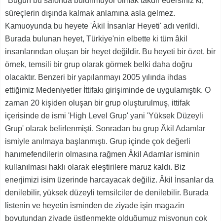
''Bugün bu salonda bulunmuyor olmak takdir edersiniz ki,
süreçlerin dışında kalmak anlamına asla gelmez.
Kamuoyunda bu heyete 'Âkil İnsanlar Heyeti' adı verildi.
Burada bulunan heyet, Türkiye'nin elbette ki tüm âkil
insanlarından oluşan bir heyet değildir. Bu heyeti bir özet, bir
örnek, temsili bir grup olarak görmek belki daha doğru
olacaktır. Benzeri bir yapılanmayı 2005 yılında ihdas
ettiğimiz Medeniyetler İttifakı girişiminde de uygulamıştık. O
zaman 20 kişiden oluşan bir grup oluşturulmuş, ittifak
içerisinde de ismi 'High Level Grup' yani 'Yüksek Düzeyli
Grup' olarak belirlenmişti. Sonradan bu grup Âkil Adamlar
ismiyle anılmaya başlanmıştı. Grup içinde çok değerli
hanımefendilerin olmasına rağmen Âkil Adamlar isminin
kullanılması haklı olarak eleştirilere maruz kaldı. Biz
enerjimizi isim üzerinde harcayacak değiliz. Âkil İnsanlar da
denilebilir, yüksek düzeyli temsilciler de denilebilir. Burada
listenin ve heyetin isminden de ziyade işin magazin
boyutundan ziyade üstlenmekte olduğumuz misyonun çok