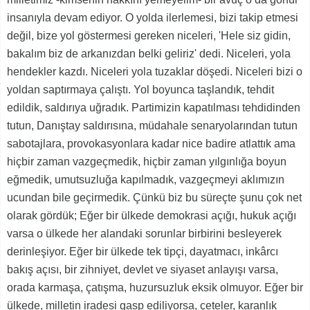
insanıyla devam ediyor. O yolda ilerlemesi, bizi takip etmesi
değil, bize yol göstermesi gereken niceleri, 'Hele siz gidin,
bakalım biz de arkanızdan belki geliriz' dedi. Niceleri, yola
hendekler kazdı. Niceleri yola tuzaklar döşedi. Niceleri bizi o
yoldan saptırmaya çalıştı. Yol boyunca taşlandık, tehdit
edildik, saldırıya uğradık. Partimizin kapatılması tehdidinden
tutun, Danıştay saldırısına, müdahale senaryolarından tutun
sabotajlara, provokasyonlara kadar nice badire atlattık ama
hiçbir zaman vazgeçmedik, hiçbir zaman yılgınlığa boyun
eğmedik, umutsuzluğa kapılmadık, vazgeçmeyi aklımızın
ucundan bile geçirmedik. Çünkü biz bu süreçte şunu çok net
olarak gördük; Eğer bir ülkede demokrasi açığı, hukuk açığı
varsa o ülkede her alandaki sorunlar birbirini besleyerek
derinleşiyor. Eğer bir ülkede tek tipçi, dayatmacı, inkârcı
bakış açısı, bir zihniyet, devlet ve siyaset anlayışı varsa,
orada karmaşa, çatışma, huzursuzluk eksik olmuyor. Eğer bir
ülkede, milletin iradesi gasp ediliyorsa, çeteler, karanlık