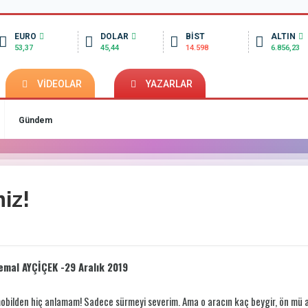
EURO
DOLAR
BİST
ALTIN
53,37
45,44
14.598
6.856,23
VİDEOLAR
YAZARLAR
Gündem
iz!
emal AYÇİÇEK -29 Aralık 2019
bilden hiç anlamam! Sadece sürmeyi severim. Ama o aracın kaç beygir, ön mü a