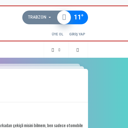
11
°
TRABZON
ÜYE OL
GİRİŞ YAP
rkadan çekişli misini bilmem, ben sadece otomobile