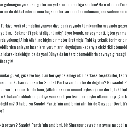
ce gideceğim yere beni götürsün yeterci bir mantığa sahibim! Ha o otomobil’in su
arına da dikkat ederim ama başkaca bir sorunundan anlamam, ben sadece sürücü
Türkiye, yerli otomobilini yapıyor diye canlı yayında tüm kanallar arasında geze
geldim. “Sekment’i çok iyi düşünülmüş” diyor konuk, ne segmenti, içten yanmalı
rda yokmuş! Allah Allah, ne biçim bir motor üretmişiz! Tabi kş teknik terimler 
billerden anlayan insanların yorumlarını duyduğum kadarıyla elektrikli otomobil
el olarak bakıldığın da da yani Dünya’da bu tarz otomobillerin devreye gireceği
ileceğiz!
unlar güzel, güzel ve hoş olan her şey de emeği olan herkese teşekkürler, tebrik
e ömür katsın da bakın bir Saadet Partisi var bu ülke de değil mi? Bu saadet P
an vardı, rahmetli oldu hani, (Allah mekanını cennet eylesin) o ne derdi, taklitçilik i
 o Erbakan’ın iddialı bir partiye yani kendi partisine bir başka ülkenin bayrağını
 değil mi? O halde, şu Saadet Partisi’nin amblemini alın, bir de Singapur Devleti
or?
ktı ortaya? Saadet Partisi’nin amblemi, bir Singapur bayrağının aynısı mı değil m