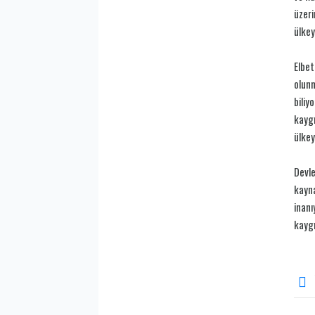
üzeri
ülkey
Elbet
olunm
biliy
kaygı
ülkey
Devle
kayna
inanı
kaygı