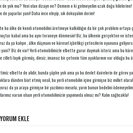
n de yok mu? Yeni olan dizayn ne? Demem o ki gelmeyelim uzak doğu hilelerine! 
e de yaparlar yani! Daha ince eleyip, sık dokuyalım derim!
te bu ülke de kendi otomobilini üretmeye kalkıldığın da bir çok problem ortaya ç
uştur kabul ama bu aynı teraneye dönmesin! Biz, bu ülkenin gerçekten ve istenir
oruz da ya kahpe , ülke düşmanı ve küresel işbirlikçi çetecilerin oyununa geliyor
 yani? Biz de var! Yerli otomobilimizle elbette gurur duymak isteriz ama bu kürese
e zilleti layık görmüş, dinsiz, imansız bir çetenin tüm ayaklarının var olduğu bu 
timiz elbette de alidir, bunda şüphe yok ama ya bu devlet dairelerin de görev ya
klara dünden biat etmiş nesil, bu yerli otomobilin içine girmişse biz millet ola
yoruz da ya araya girmişse bir yazılımcı mesela, yarın bunun bedelini ödemeyeli
larımız varsın olsun yerli otomobilimizin yapımında olmaz mı? Kalın sağlıcakla!
YORUM EKLE