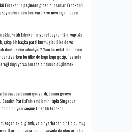
kü Erbakan’ın peşinden giden o insanlar, Erbakan’ı
k söylemlerinden beri vardık ve neyi niçin neden
 oğlu, Fatih Erbakan’ın genel başkanlığını yaptığı
ek, çıkıp bir başka parti kurmuş bu ülke de ve
mik ilmik neden adımlıyor? Yani bir evlat, babasının
r parti varken bu ülke de kapı kapı gezip, “aslında
a gereği duyuyorsa burada bir durup düşünmek
da bu davada bunun için vardı, bunun gayesi
bu Saadet Partisi’nin amblemini tıpkı Singapur
 adına bu yolu seçmiştir Fatih Erbakan.
m seçen ekip, gitmiş ve bir yerlerden bir tip bulmuş
or. O aracın aynısı, şuan piyasada da olan araçlar