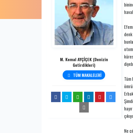
binin
haval
Efem 
denk 
bunla
otomo
küres
M. Kemal AYÇİÇEK (Denizin
diyeb
Getirdikleri)
TÜM MAKALELERİ
Tüm b
ömrün
Erbak
Şimdi
hayır
çıkıy
Ne çı