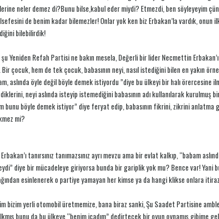
lerine neler demez di?Bunu bilse,kabul eder miydi? Etmezdi, ben söyleyeyim çün
lsefesini de benim kadar bilemezler! Onlar yok ken biz Erbakan’la vardık, onun il
iğini bilebilirdik!
 şu Yeniden Refah Partisi ne bakın mesela, Değerli bir lider Necmettin Erbakan’ın
. Bir çocuk, hem de tek çocuk, babasının neyi, nasıl istediğini bilen en yakın örn
m, aslında öyle değil böyle demek istiyordu ”diye bu ülkeyi bir halı örercesine il
diklerini, neyi aslında isteyip istemediğini babasının adı kullanılarak kurulmuş bi
 bunu böyle demek istiyor” diye feryat edip, babasının fikrini, zikrini anlatm
kmez mi?
 Erbakan’ı tanırsınız tanımazsınız ayrı mevzu ama bir evlat kalkıp, “babam aslın
eydi” diye bir mücadeleye giriyorsa bunda bir gariplik yok mu? Bence var! Yani 
ğından esinlenerek o partiye yamayan her kimse ya da hangi klikse onlara itiraz
im bizim yerli otomobil üretmemize, bana biraz sanki, Şu Saadet Partisine amble
lkmış bunu da bu ülkeye “benim icadım” dedirtecek bir oyun oynamış gibime geliy