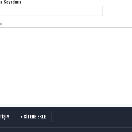
ız Soyadınız
m
ETİŞİM
+ SİTENE EKLE