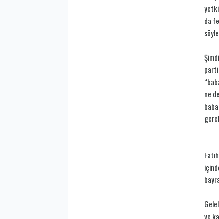
yetki
da fe
söyled
Şimdi
parti
“baba
ne de
babam
gere
Fatih
içind
bayra
Gelel
ve ka