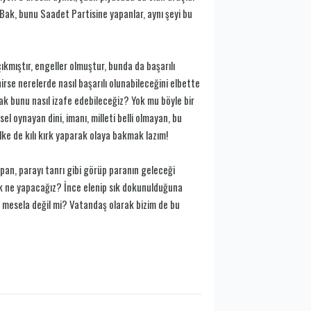
Bak, bunu Saadet Partisine yapanlar, aynı şeyi bu
ıkmıştır, engeller olmuştur, bunda da başarılı
se nerelerde nasıl başarılı olunabileceğini elbette
sak bunu nasıl izafe edebileceğiz? Yok mu böyle bir
l oynayan dini, imanı, milleti belli olmayan, bu
ülke de kılı kırk yaparak olaya bakmak lazım!
pan, parayı tanrı gibi görüp paranın geleceği
rak ne yapacağız? İnce elenip sık dokunulduğuna
m mesela değil mi? Vatandaş olarak bizim de bu