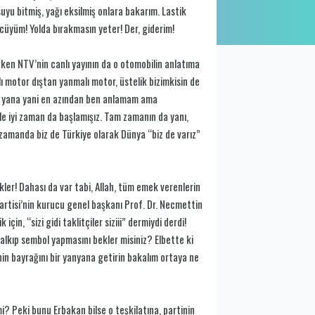
yu bitmiş, yağı eksilmiş onlara bakarım. Lastik
yüm! Yolda bırakmasın yeter! Der, giderim!
rken NTV’nin canlı yayının da o otomobilin anlatıma
 motor dıştan yanmalı motor, üstelik bizimkisin de
bir yana yani en azından ben anlamam ama
e iyi zaman da başlamışız. Tam zamanın da yanı,
 zamanda biz de Türkiye olarak Dünya “biz de varız”
ler! Dahası da var tabi, Allah, tüm emek verenlerin
artisi’nin kurucu genel başkanı Prof. Dr. Necmettin
çin, “sizi gidi taklitçiler siziii” dermiydi derdi!
 kalkıp sembol yapmasını bekler misiniz? Elbette ki
’nin bayrağını bir yanyana getirin bakalım ortaya ne
i? Peki bunu Erbakan bilse o teşkilatına, partinin