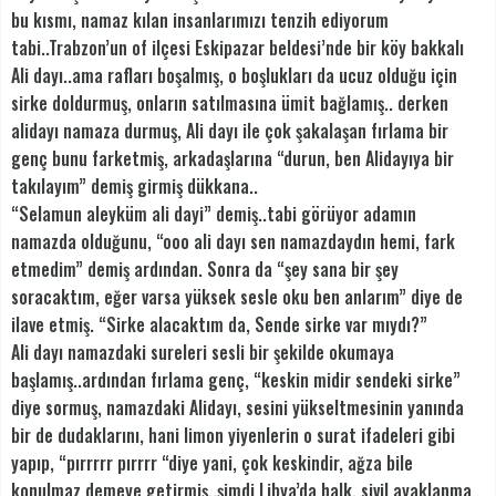
bu kısmı, namaz kılan insanlarımızı tenzih ediyorum
tabi..Trabzon’un of ilçesi Eskipazar beldesi’nde bir köy bakkalı
Ali dayı..ama rafları boşalmış, o boşlukları da ucuz olduğu için
sirke doldurmuş, onların satılmasına ümit bağlamış.. derken
alidayı namaza durmuş, Ali dayı ile çok şakalaşan fırlama bir
genç bunu farketmiş, arkadaşlarına “durun, ben Alidayıya bir
takılayım” demiş girmiş dükkana..
“Selamun aleyküm ali dayi” demiş..tabi görüyor adamın
namazda olduğunu, “ooo ali dayı sen namazdaydın hemi, fark
etmedim” demiş ardından. Sonra da “şey sana bir şey
soracaktım, eğer varsa yüksek sesle oku ben anlarım” diye de
ilave etmiş. “Sirke alacaktım da, Sende sirke var mıydı?”
Ali dayı namazdaki sureleri sesli bir şekilde okumaya
başlamış..ardından fırlama genç, “keskin midir sendeki sirke”
diye sormuş, namazdaki Alidayı, sesini yükseltmesinin yanında
bir de dudaklarını, hani limon yiyenlerin o surat ifadeleri gibi
yapıp, “pırrrrr pırrrr “diye yani, çok keskindir, ağza bile
konulmaz demeye getirmiş..şimdi Libya’da halk, sivil ayaklanma