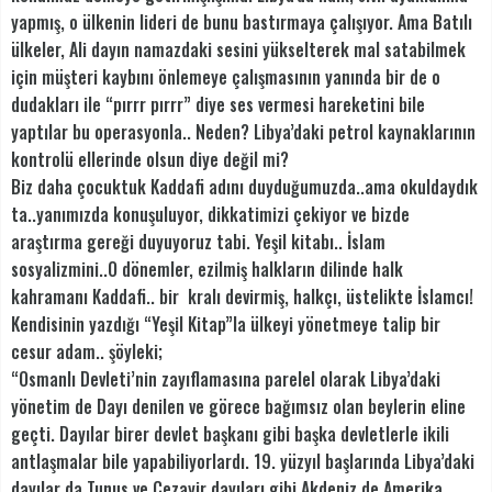
yapmış, o ülkenin lideri de bunu bastırmaya çalışıyor. Ama Batılı
ülkeler, Ali dayın namazdaki sesini yükselterek mal satabilmek
için müşteri kaybını önlemeye çalışmasının yanında bir de o
dudakları ile “pırrr pırrr” diye ses vermesi hareketini bile
yaptılar bu operasyonla.. Neden? Libya’daki petrol kaynaklarının
kontrolü ellerinde olsun diye değil mi?
Biz daha çocuktuk Kaddafi adını duyduğumuzda..ama okuldaydık
ta..yanımızda konuşuluyor, dikkatimizi çekiyor ve bizde
araştırma gereği duyuyoruz tabi. Yeşil kitabı.. İslam
sosyalizmini..O dönemler, ezilmiş halkların dilinde halk
kahramanı Kaddafi.. bir kralı devirmiş, halkçı, üstelikte İslamcı!
Kendisinin yazdığı “Yeşil Kitap”la ülkeyi yönetmeye talip bir
cesur adam.. şöyleki;
“Osmanlı Devleti’nin zayıflamasına parelel olarak Libya’daki
yönetim de Dayı denilen ve görece bağımsız olan beylerin eline
geçti. Dayılar birer devlet başkanı gibi başka devletlerle ikili
antlaşmalar bile yapabiliyorlardı. 19. yüzyıl başlarında Libya’daki
dayılar da Tunus ve Cezayir dayıları gibi Akdeniz de Amerika