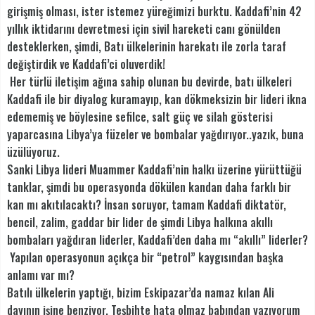
girişmiş olması, ister istemez yüreğimizi burktu. Kaddafi’nin 42
yıllık iktidarını devretmesi için sivil hareketi canı gönülden
desteklerken, şimdi, Batı ülkelerinin harekatı ile zorla taraf
değiştirdik ve Kaddafi’ci oluverdik!
Her türlü iletişim ağına sahip olunan bu devirde, batı ülkeleri
Kaddafi ile bir diyalog kuramayıp, kan dökmeksizin bir lideri ikna
edememiş ve böylesine sefilce, salt güç ve silah gösterisi
yaparcasına Libya’ya füzeler ve bombalar yağdırıyor..yazık, buna
üzülüyoruz.
Sanki Libya lideri Muammer Kaddafi’nin halkı üzerine yürüttüğü
tanklar, şimdi bu operasyonda dökülen kandan daha farklı bir
kan mı akıtılacaktı? İnsan soruyor, tamam Kaddafi diktatör,
bencil, zalim, gaddar bir lider de şimdi Libya halkına akıllı
bombaları yağdıran liderler, Kaddafi’den daha mı “akıllı” liderler?
Yapılan operasyonun açıkça bir “petrol” kaygısından başka
anlamı var mı?
Batılı ülkelerin yaptığı, bizim Eskipazar’da namaz kılan Ali
dayının işine benziyor. Teşbihte hata olmaz babından yazıyorum