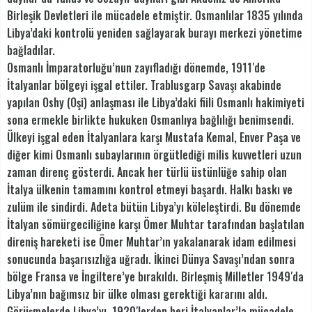
Birleşik Devletleri ile mücadele etmiştir. Osmanlılar 1835 yılında
Libya’daki kontrolü yeniden sağlayarak burayı merkezi yönetime
bağladılar.
Osmanlı İmparatorluğu’nun zayıfladığı dönemde, 1911′de
İtalyanlar bölgeyi işgal ettiler. Trablusgarp Savaşı akabinde
yapılan Oshy (Oşi) anlaşması ile Libya’daki fiili Osmanlı hakimiyeti
sona ermekle birlikte hukuken Osmanlıya bağlılığı benimsendi.
Ülkeyi işgal eden İtalyanlara karşı Mustafa Kemal, Enver Paşa ve
diğer kimi Osmanlı subaylarının örgütlediği milis kuvvetleri uzun
zaman direnç gösterdi. Ancak her türlü üstünlüğe sahip olan
İtalya ülkenin tamamını kontrol etmeyi başardı. Halkı baskı ve
zulüm ile sindirdi. Adeta bütün Libya’yı köleleştirdi. Bu dönemde
İtalyan sömürgeciliğine karşı Ömer Muhtar tarafından başlatılan
direniş hareketi ise Ömer Muhtar’ın yakalanarak idam edilmesi
sonucunda başarısızlığa uğradı. İkinci Dünya Savaşı’ndan sonra
bölge Fransa ve İngiltere’ye bırakıldı. Birleşmiş Milletler 1949′da
Libya’nın bağımsız bir ülke olması gerektiği kararını aldı.
Görüşmelerde Libya’yı, 1920′lerden beri İtalyanlar’la mücadele