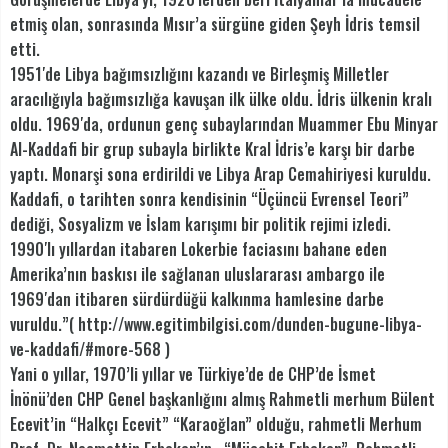
etmiş olan, sonrasında Mısır’a sürgüne giden Şeyh İdris temsil
etti.
1951′de Libya bağımsızlığını kazandı ve Birleşmiş Milletler
aracılığıyla bağımsızlığa kavuşan ilk ülke oldu. İdris ülkenin kralı
oldu. 1969′da, ordunun genç subaylarından Muammer Ebu Minyar
Al-Kaddafi bir grup subayla birlikte Kral İdris’e karşı bir darbe
yaptı. Monarşi sona erdirildi ve Libya Arap Cemahiriyesi kuruldu.
Kaddafi, o tarihten sonra kendisinin “Üçüncü Evrensel Teori”
dediği, Sosyalizm ve İslam karışımı bir politik rejimi izledi.
1990′lı yıllardan itabaren Lokerbie faciasını bahane eden
Amerika’nın baskısı ile sağlanan uluslararası ambargo ile
1969′dan itibaren sürdürdüğü kalkınma hamlesine darbe
vuruldu.”( http://www.egitimbilgisi.com/dunden-bugune-libya-
ve-kaddafi/#more-568 )
Yani o yıllar, 1970’li yıllar ve Türkiye’de de CHP’de İsmet
İnönü’den CHP Genel başkanlığını almış Rahmetli merhum Bülent
Ecevit’in “Halkçı Ecevit” “Karaoğlan” olduğu, rahmetli Merhum