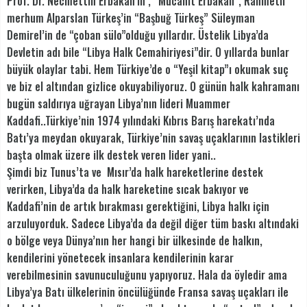
Prof. Dr. Necmettin Erbakan’ın , “Mücahit Erbakan”, Rahmetli
merhum Alparslan Türkeş’in “Başbuğ Türkeş” Süleyman
Demirel’in de “çoban sülo”olduğu yıllardır. Üstelik Libya’da
Devletin adı bile “Libya Halk Cemahiriyesi”dir. O yıllarda bunlar
büyük olaylar tabi. Hem Türkiye’de o “Yeşil kitap”ı okumak suç
ve biz el altından gizlice okuyabiliyoruz. O günün halk kahramanı
bugün saldırıya uğrayan Libya’nın lideri Muammer
Kaddafi..Türkiye’nin 1974 yılındaki Kıbrıs Barış harekatı’nda
Batı’ya meydan okuyarak, Türkiye’nin savaş uçaklarının lastikleri
başta olmak üzere ilk destek veren lider yani..
Şimdi biz Tunus’ta ve Mısır’da halk hareketlerine destek
verirken, Libya’da da halk hareketine sıcak bakıyor ve
Kaddafi’nin de artık bırakması gerektiğini, Libya halkı için
arzuluyorduk. Sadece Libya’da da değil diğer tüm baskı altındaki
o bölge veya Dünya’nın her hangi bir ülkesinde de halkın,
kendilerini yönetecek insanlara kendilerinin karar
verebilmesinin savunuculuğunu yapıyoruz. Hala da öyledir ama
Libya’ya Batı ülkelerinin öncülüğünde Fransa savaş uçakları ile