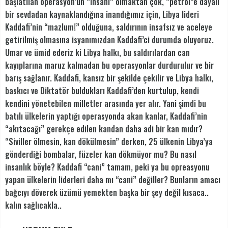
başlatılan operasyon’un “insani” olmaktan çok, “petrol”e dayalı
bir sevdadan kaynaklandığına inandığımız için, Libya lideri
Kaddafi’nin “mazlum!” olduğuna, saldırının insafsız ve aceleye
getirilmiş olmasına isyanımızdan Kaddafi’ci durumda oluyoruz.
Umar ve ümid ederiz ki Libya halkı, bu saldırılardan can
kayıplarına maruz kalmadan bu operasyonlar durdurulur ve bir
barış sağlanır. Kaddafi, kansız bir şekilde çekilir ve Libya halkı,
baskıcı ve Diktatör buldukları Kaddafi’den kurtulup, kendi
kendini yönetebilen milletler arasında yer alır. Yani şimdi bu
batılı ülkelerin yaptığı operasyonda akan kanlar, Kaddafi’nin
“akıtacağı” gerekçe edilen kandan daha adi bir kan mıdır?
“Siviller ölmesin, kan dökülmesin” derken, 25 ülkenin Libya’ya
gönderdiği bombalar, füzeler kan dökmüyor mu? Bu nasıl
insanlık böyle? Kaddafi “cani” tamam, peki ya bu opreasyonu
yapan ülkelerin liderleri daha mı “cani” değiller? Bunların amacı
bağcıyı döverek üzümü yemekten başka bir şey değil kısaca..
kalın sağlıcakla..