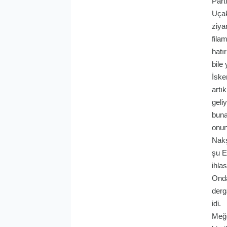
Part
Uçak
ziya
fila
hatı
bile
İske
artı
geli
buna
onun
Nakş
şu E
ihla
Onda
derg
idi.
Meğe