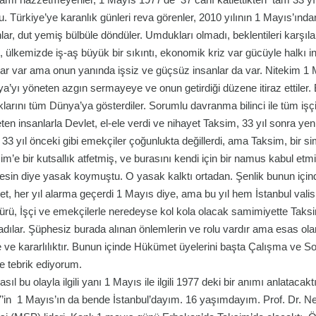
u. Türkiye’ye karanlık günleri reva görenler, 2010 yılının 1 Mayıs’ınd
lar, dut yemiş bülbüle döndüler. Umdukları olmadı, beklentileri karşıl
, ülkemizde iş-aş büyük bir sıkıntı, ekonomik kriz var gücüyle halkı ini
lar var ama onun yanında işsiz ve güçsüz insanlar da var. Nitekim 1
a’yı yöneten azgın sermayeye ve onun getirdiği düzene itiraz ettiler. 
klarını tüm Dünya’ya gösterdiler. Sorumlu davranma bilinci ile tüm iş
ten insanlarla Devlet, el-ele verdi ve nihayet Taksim, 33 yıl sonra yen
k 33 yıl önceki gibi emekçiler çoğunlukta değillerdi, ama Taksim, bir s
im’e bir kutsallık atfetmiş, ve burasını kendi için bir namus kabul et
esin diye yasak koymuştu. O yasak kalktı ortadan. Şenlik bunun içind
et, her yıl alarma geçerdi 1 Mayıs diye, ama bu yıl hem İstanbul v
rü, İşçi ve emekçilerle neredeyse kol kola olacak samimiyette Taks
adılar. Şüphesiz burada alınan önlemlerin ve rolu vardır ama esas o
e ve kararlılıktır. Bunun içinde Hükümet üyelerini başta Çalışma v
e tebrik ediyorum.
asıl bu olayla ilgili yanı 1 Mayıs ile ilgili 1977 deki bir anımı anlatac
’in 1 Mayıs’ın da bende İstanbul’dayım. 16 yaşımdayım. Prof. Dr. N