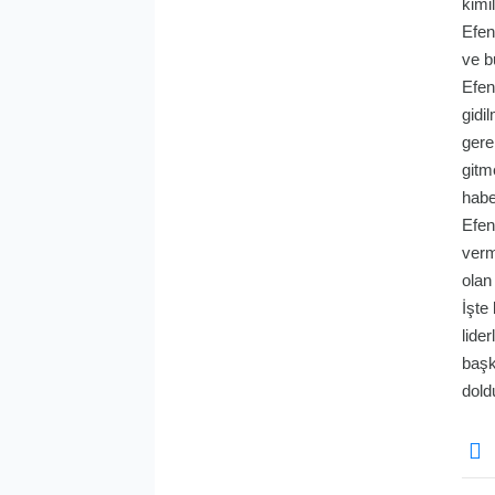
kimi
Efen
ve b
Efen
gidi
gere
gitm
habe
Efen
verm
olan
İşte
lide
başk
dold