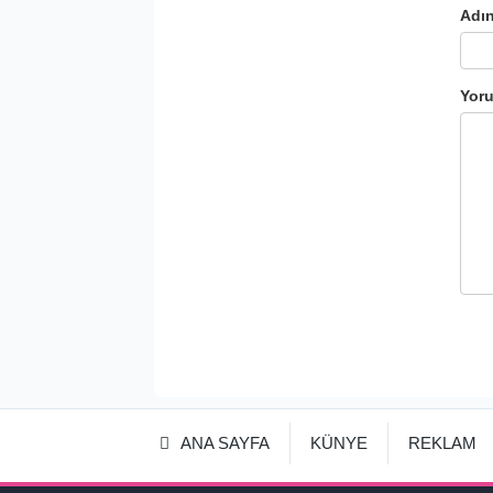
Adın
Yor
ANA SAYFA
KÜNYE
REKLAM