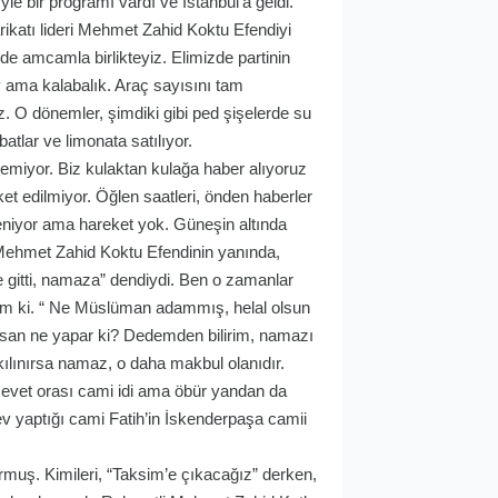
le bir proğramı vardı ve İstanbul’a geldi.
ikatı lideri Mehmet Zahid Koktu Efendiyi
 amcamla birlikteyiz. Elimizde partinin
y ama kalabalık. Araç sayısını tam
z. O dönemler, şimdiki gibi ped şişelerde su
tlar ve limonata satılıyor.
emiyor. Biz kulaktan kulağa haber alıyoruz
ket edilmiyor. Öğlen saatleri, önden haberler
eniyor ama hareket yok. Güneşin altında
 Mehmet Zahid Koktu Efendinin yanında,
gitti, namaza” dendiydi. Ben o zamanlar
orum ki. “ Ne Müslüman adammış, helal olsun
insan ne yapar ki? Dedemden bilirim, namazı
kılınırsa namaz, o daha makbul olanıdır.
 evet orası cami idi ama öbür yandan da
 yaptığı cami Fatih’in İskenderpaşa camii
rmuş. Kimileri, “Taksim’e çıkacağız” derken,