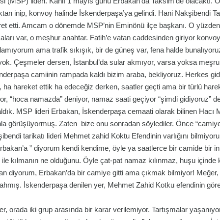
isi (MSP) lideri. Kanlı 1 mayıs günü Erbakan’da Taksim’de olacaktı. Öy
tan inip, konvoy halinde İskenderpaşa’ya gelindi. Hani Nakşibendi Tar
ret etti. Amcam o dönemde MSP’nin Eminönü ilçe başkanı. O yüzdende
maları var, o meşhur anahtar. Fatih’e vatan caddesinden giriyor konvo
rlamıyorum ama trafik sıkışık, bir de güneş var, fena halde bunalıyoru
 yok. Çeşmeler dersen, İstanbul’da sular akmıyor, varsa yoksa meşruba
nderpaşa camiinin rampada kaldı bizim araba, bekliyoruz. Herkes gid
k, ha hareket ettik ha edeceğiz derken, saatler geçti ama bir türlü hare
yor, “hoca namazda” deniyor, namaz saati geçiyor “şimdi gidiyoruz” d
ldık. MSP lideri Erbakan, İskenderpaşa cemaati olarak bilinen Hacı
la görüşüyormuş. Zaten bize onu sonradan söylediler. Önce “camiye 
ibendi tarikatı lideri Mehmet zahid Koktu Efendinin varlığını bilmiy
rbakan’a ” diyorum kendi kendime, öyle ya saatlerce bir camide bir 
s ile kılmanın ne olduğunu. Öyle çat-pat namaz kılınmaz, huşu içinde 
n diyorum, Erbakan’da bir camiye gitti ama çıkmak bilmiyor! Meğer,
ahmış. İskenderpaşa denilen yer, Mehmet Zahid Kotku efendinin görev
r, orada iki grup arasında bir karar verilemiyor. Tartışmalar yaşanıyo