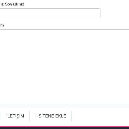
ız Soyadınız
um
İLETİŞİM
+ SİTENE EKLE