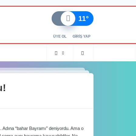
11
°
ÜYE OL
GİRİŞ YAP
u!
ı. Adına “bahar Bayramı” deniyordu. Ama o
 sonra aynı bayrama kavuşabildiler. Ne