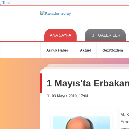
,
Test
ANA SAYFA
GALERİLER
Arinuk Haber
Aktüel
Gezi/Gözlem
1 Mayıs'ta Erbaka
03 Mayıs 2010, 17:04
M. 
Emek
bayr