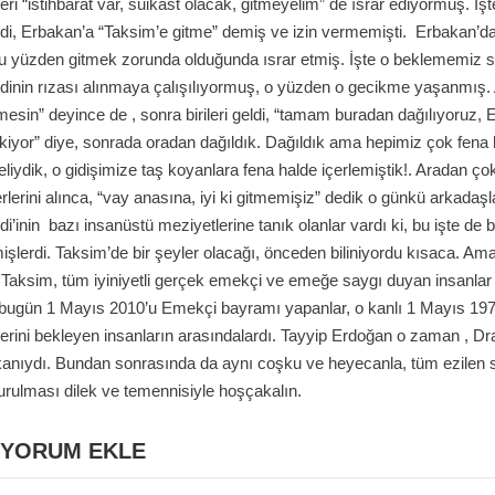
leri “istihbarat var, suikast olacak, gitmeyelim” de ısrar ediyormuş
di, Erbakan’a “Taksim’e gitme” demiş ve izin vermemişti. Erbakan’da 
u yüzden gitmek zorunda olduğunda ısrar etmiş. İşte o beklememiz 
dinin rızası alınmaya çalışılıyormuş, o yüzden o gecikme yaşanmış.
lmesin” deyince de , sonra birileri geldi, “tamam buradan dağılıyoruz, 
kiyor” diye, sonrada oradan dağıldık. Dağıldık ama hepimiz çok fena 
eliydik, o gidişimize taş koyanlara fena halde içerlemiştik!. Aradan
rlerini alınca, “vay anasına, iyi ki gitmemişiz” dedik o günkü arkad
di’inin bazı insanüstü meziyetlerine tanık olanlar vardı ki, bu işte de
işlerdi. Taksim’de bir şeyler olacağı, önceden biliniyordu kısaca. Ama
 Taksim, tüm iyiniyetli gerçek emekçi ve emeğe saygı duyan insanlar
 bugün 1 Mayıs 2010’u Emekçi bayramı yapanlar, o kanlı 1 Mayıs 19
rlerini bekleyen insanların arasındalardı. Tayyip Erdoğan o zaman , D
anıydı. Bundan sonrasında da aynı coşku ve heyecanla, tüm ezilen sın
urulması dilek ve temennisiyle hoşçakalın.
YORUM EKLE