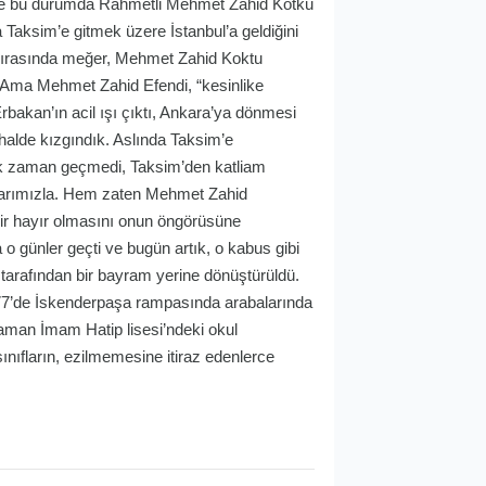
. İşte bu durumda Rahmetli Mehmet Zahid Kotku
Taksim’e gitmek üzere İstanbul’a geldiğini
sırasında meğer, Mehmet Zahid Koktu
 Ama Mehmet Zahid Efendi, “kesinlike
Erbakan’ın acil ışı çıktı, Ankara’ya dönmesi
halde kızgındık. Aslında Taksim’e
 çok zaman geçmedi, Taksim’den katliam
aşlarımızla. Hem zaten Mehmet Zahid
 bir hayır olmasını onun öngörüsüne
 o günler geçti ve bugün artık, o kabus gibi
 tarafından bir bayram yerine dönüştürüldü.
77’de İskenderpaşa rampasında arabalarında
raman İmam Hatip lisesi’ndeki okul
ıfların, ezilmemesine itiraz edenlerce