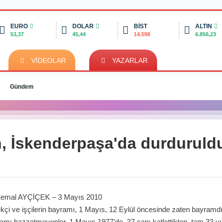
EURO
DOLAR
BİST
ALTIN
53,37
45,44
14.598
6.856,23
VİDEOLAR
YAZARLAR
Gündem
n, İskenderpaşa'da durduruld
Kemal AYÇİÇEK – 3 Mayıs 2010
çi ve işçilerin bayramı, 1 Mayıs, 12 Eylül öncesinde zaten bayramd
amı hazzetmeyenler, 1 Mayıs 1977’de 37 canı katlettikten tam 33 yıl