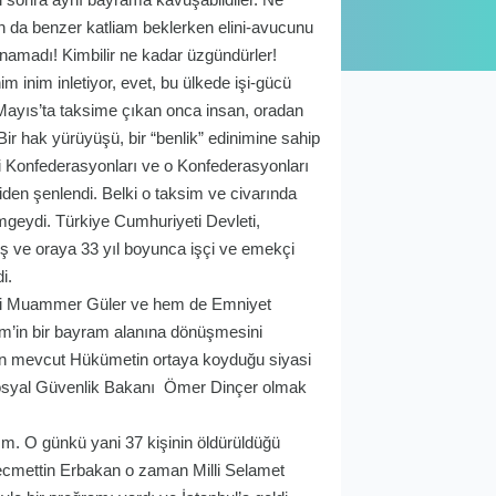
an da benzer katliam beklerken elini-avucunu
anamadı! Kimbilir ne kadar üzgündürler!
m inim inletiyor, evet, bu ülkede işi-gücü
 Mayıs’ta taksime çıkan onca insan, oradan
Bir hak yürüyüşü, bir “benlik” edinimine sahip
çi Konfederasyonları ve o Konfederasyonları
iden şenlendi. Belki o taksim ve civarında
imgeydi. Türkiye Cumhuriyeti Devleti,
miş ve oraya 33 yıl boyunca işçi ve emekçi
i.
alisi Muammer Güler ve hem de Emniyet
im’in bir bayram alanına dönüşmesini
lan mevcut Hükümetin ortaya koyduğu siyasi
e Sosyal Güvenlik Bakanı Ömer Dinçer olmak
aktım. O günkü yani 37 kişinin öldürüldüğü
ecmettin Erbakan o zaman Milli Selamet