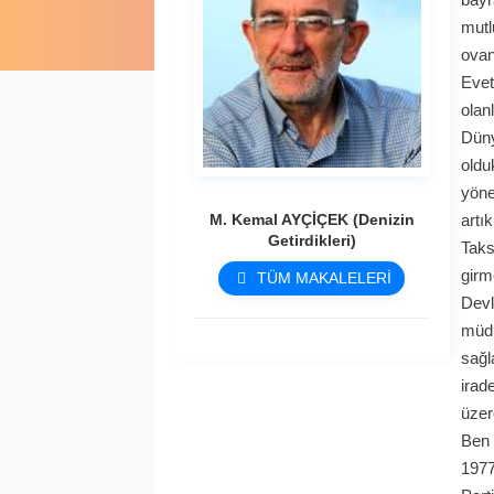
mutl
ovan
Evet
olan
Düny
oldu
yöne
M. Kemal AYÇİÇEK (Denizin
artı
Getirdikleri)
Taks
girm
TÜM MAKALELERİ
Devl
müdü
sağl
irad
üzer
Ben 
1977