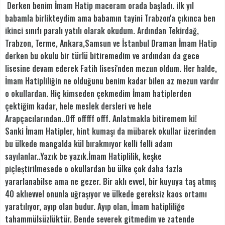
Derken benim İmam Hatip maceram orada başladı. ilk yıl
babamla birlikteydim ama babamın tayini Trabzon'a çıkınca ben
ikinci sınıfı paralı yatılı olarak okudum. Ardından Tekirdağ,
Trabzon, Terme, Ankara,Samsun ve İstanbul Draman İmam Hatip
derken bu okulu bir türlü bitiremedim ve ardından da gece
lisesine devam ederek Fatih lisesi'nden mezun oldum. Her halde,
İmam Hatipliliğin ne olduğunu benim kadar bilen az mezun vardır
o okullardan. Hiç kimseden çekmedim İmam hatiplerden
çektiğim kadar, hele meslek dersleri ve hele
Arapçacılarından..Off offfff offf. Anlatmakla bitiremem ki!
Sanki İmam Hatipler, hint kumaşı da mübarek okullar üzerinden
bu ülkede mangalda kül bırakmıyor kelli felli adam
sayılanlar..Yazık be yazık.İmam Hatiplilik, keşke
piçleştirilmesede o okullardan bu ülke çok daha fazla
yararlanabilse ama ne gezer. Bir aklı evvel, bir kuyuya taş atmış
40 aklıevvel onunla uğraşıyor ve ülkede gereksiz kaos ortamı
yaratılıyor, ayıp olan budur. Ayıp olan, İmam hatipliliğe
tahammülsüzlüktür. Bende severek gitmedim ve zatende