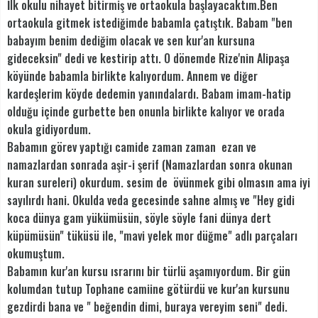
İlk okulu nihayet bitirmiş ve ortaokula başlayacaktım.Ben
ortaokula gitmek istediğimde babamla çatıştık. Babam "ben
babayım benim dediğim olacak ve sen kur'an kursuna
gideceksin" dedi ve kestirip attı. O dönemde Rize'nin Alipaşa
köyünde babamla birlikte kalıyordum. Annem ve diğer
kardeşlerim köyde dedemin yanındalardı. Babam imam-hatip
olduğu içinde gurbette ben onunla birlikte kalıyor ve orada
okula gidiyordum.
Babamın görev yaptığı camide zaman zaman ezan ve
namazlardan sonrada aşir-i şerif (Namazlardan sonra okunan
kuran sureleri) okurdum. sesim de övünmek gibi olmasın ama iyi
sayılırdı hani. Okulda veda gecesinde sahne almış ve "Hey gidi
koca dünya gam yükümüsün, söyle söyle fani dünya dert
küpümüsün" tüküsü ile, "mavi yelek mor düğme" adlı parçaları
okumuştum.
Babamın kur'an kursu ısrarını bir türlü aşamıyordum. Bir gün
kolumdan tutup Tophane camiine götürdü ve kur'an kursunu
gezdirdi bana ve " beğendin dimi, buraya vereyim seni" dedi.