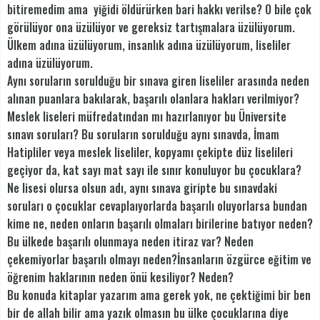
bitiremedim ama yiğidi öldürürken bari hakkı verilse? O bile çok
görülüyor ona üzülüyor ve gereksiz tartışmalara üzülüyorum.
Ülkem adına üzülüyorum, insanlık adına üzülüyorum, liseliler
adına üzülüyorum.
Aynı soruların sorulduğu bir sınava giren liseliler arasında neden
alınan puanlara bakılarak, başarılı olanlara hakları verilmiyor?
Meslek liseleri müfredatından mı hazırlanıyor bu Üniversite
sınavı soruları? Bu soruların sorulduğu aynı sınavda, İmam
Hatipliler veya meslek liseliler, kopyamı çekipte düz liselileri
geçiyor da, kat sayı mat sayı ile sınır konuluyor bu çocuklara?
Ne lisesi olursa olsun adı, aynı sınava giripte bu sınavdaki
soruları o çocuklar cevaplaıyorlarda başarılı oluyorlarsa bundan
kime ne, neden onların başarılı olmaları birilerine batıyor neden?
Bu ülkede başarılı olunmaya neden itiraz var? Neden
çekemiyorlar başarılı olmayı neden?İnsanların özgürce eğitim ve
öğrenim haklarının neden önü kesiliyor? Neden?
Bu konuda kitaplar yazarım ama gerek yok, ne çektiğimi bir ben
bir de allah bilir ama yazık olmasın bu ülke çocuklarına diye