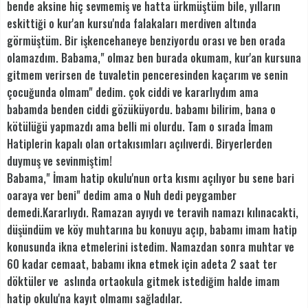
bende aksine hiç sevmemiş ve hatta ürkmüştüm bile, yılların
eskittiği o kur'an kursu'nda falakaları merdiven altında
görmüştüm. Bir işkencehaneye benziyordu orası ve ben orada
olamazdım. Babama," olmaz ben burada okumam, kur'an kursuna
gitmem verirsen de tuvaletin penceresinden kaçarım ve senin
çocuğunda olmam" dedim. çok ciddi ve kararlıydım ama
babamda benden ciddi gözüküyordu. babamı bilirim, bana o
kötülüğü yapmazdı ama belli mi olurdu. Tam o sırada İmam
Hatiplerin kapalı olan ortakısımları açılıverdi. Biryerlerden
duymuş ve sevinmiştim!
Babama," İmam hatip okulu'nun orta kısmı açılıyor bu sene bari
oaraya ver beni" dedim ama o Nuh dedi peygamber
demedi.Kararlıydı. Ramazan ayıydı ve teravih namazı kılınacakti,
düşündüm ve köy muhtarına bu konuyu açıp, babamı imam hatip
konusunda ikna etmelerini istedim. Namazdan sonra muhtar ve
60 kadar cemaat, babamı ikna etmek için adeta 2 saat ter
döktüler ve aslında ortaokula gitmek istediğim halde imam
hatip okulu'na kayıt olmamı sağladılar.