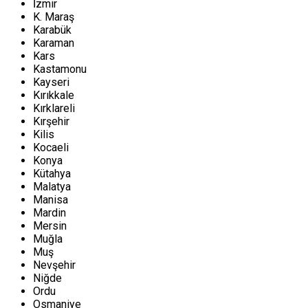
İzmir
K. Maraş
Karabük
Karaman
Kars
Kastamonu
Kayseri
Kırıkkale
Kırklareli
Kırşehir
Kilis
Kocaeli
Konya
Kütahya
Malatya
Manisa
Mardin
Mersin
Muğla
Muş
Nevşehir
Niğde
Ordu
Osmaniye