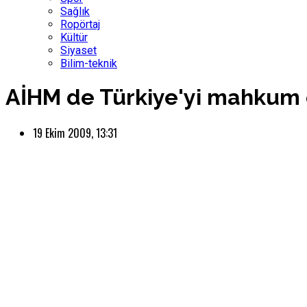
Sağlık
Ropörtaj
Kültür
Siyaset
Bilim-teknik
AİHM de Türkiye'yi mahkum 
19 Ekim 2009, 13:31