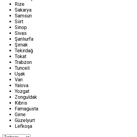
Rize
Sakarya
Samsun
Siirt
Sinop
Sivas
Şanlıurfa
Şırnak
Tekirdağ
Tokat
Trabzon
Tunceli
Uşak
Van
Yalova
Yozgat
Zonguldak
Kıbrıs
Famagusta
Girne
Güzelyurt
Lefkoşa