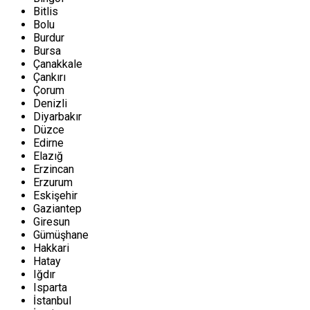
Bitlis
Bolu
Burdur
Bursa
Çanakkale
Çankırı
Çorum
Denizli
Diyarbakır
Düzce
Edirne
Elazığ
Erzincan
Erzurum
Eskişehir
Gaziantep
Giresun
Gümüşhane
Hakkari
Hatay
Iğdır
Isparta
İstanbul