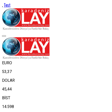
,
Test
EURO
53,37
DOLAR
45,44
BİST
14.598