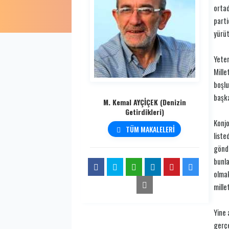
ortad
parti
yürüt
Yeter
Mille
boşlu
başka
M. Kemal AYÇİÇEK (Denizin
Getirdikleri)
Konjo
TÜM MAKALELERİ
liste
gönde
bunla
olmak
mille
Yine 
gerçe