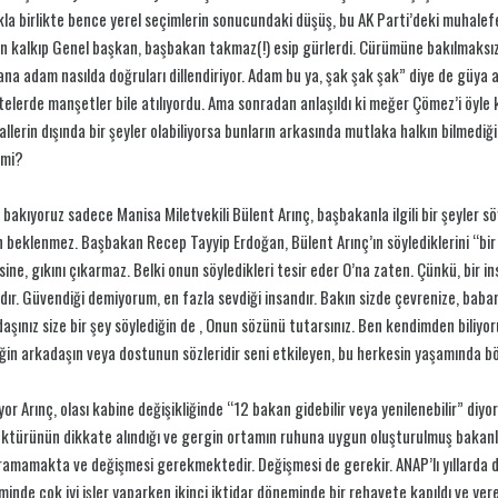
la birlikte bence yerel seçimlerin sonucundaki düşüş, bu AK Parti’deki muhalef
 kalkıp Genel başkan, başbakan takmaz(!) esip gürlerdi. Cürümüne bakılmaksızın, 
na adam nasılda doğruları dillendiriyor. Adam bu ya, şak şak şak” diye de güya al
elerde manşetler bile atılıyordu. Ama sonradan anlaşıldı ki meğer Çömez’i öyle
llerin dışında bir şeyler olabiliyorsa bunların arkasında mutlaka halkın bilmediği
 mi?
 bakıyoruz sadece Manisa Miletvekili Bülent Arınç, başbakanla ilgili bir şeyler s
 beklenmez. Başbakan Recep Tayyip Erdoğan, Bülent Arınç’ın söylediklerini “bir 
sine, gıkını çıkarmaz. Belki onun söyledikleri tesir eder O’na zaten. Çünkü, bir i
dır. Güvendiği demiyorum, en fazla sevdiği insandır. Bakın sizde çevrenize, baban
aşınız size bir şey söylediğin de , Onun sözünü tutarsınız. Ben kendimden biliyo
ğin arkadaşın veya dostunun sözleridir seni etkileyen, bu herkesin yaşamında bö
yor Arınç, olası kabine değişikliğinde “12 bakan gidebilir veya yenilenebilir” diyo
ktürünün dikkate alındığı ve gergin ortamın ruhuna uygun oluşturulmuş bakanl
ramamakta ve değişmesi gerekmektedir. Değişmesi de gerekir. ANAP’lı yıllarda da 
inde çok iyi işler yaparken ikinci iktidar döneminde bir rehavete kapıldı ve yer