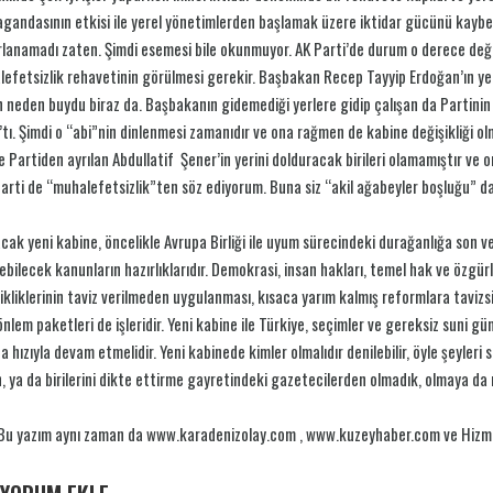
gandasının etkisi ile yerel yönetimlerden başlamak üzere iktidar gücünü kaybed
lanamadı zaten. Şimdi esemesi bile okunmuyor. AK Parti’de durum o derece değils
efetsizlik rehavetinin görülmesi gerekir. Başbakan Recep Tayyip Erdoğan’ın yer
 neden buydu biraz da. Başbakanın gidemediği yerlere gidip çalışan da Partinin a
’tı. Şimdi o “abi”nin dinlenmesi zamanıdır ve ona rağmen de kabine değişikliği 
e Partiden ayrılan Abdullatif Şener’in yerini dolduracak birileri olamamıştır ve
Parti de “muhalefetsizlik”ten söz ediyorum. Buna siz “akil ağabeyler boşluğu” da d
cak yeni kabine, öncelikle Avrupa Birliği ile uyum sürecindeki durağanlığa son v
ebilecek kanunların hazırlıklarıdır. Demokrasi, insan hakları, temel hak ve özg
ikliklerinin taviz verilmeden uygulanması, kısaca yarım kalmış reformlara tavizs
i önlem paketleri de işleridir. Yeni kabine ile Türkiye, seçimler ve gereksiz suni 
a hızıyla devam etmelidir. Yeni kabinede kimler olmalıdır denilebilir, öyle şeyleri s
, ya da birilerini dikte ettirme gayretindeki gazetecilerden olmadık, olmaya da n
Bu yazım aynı zaman da www.karadenizolay.com , www.kuzeyhaber.com ve Hizme