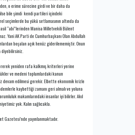
en, o erime sürecine girdi ve bir daha da
e bile şimdi kendi partileri içindeki
el seçimlerde bu yükü sırtlamasının altında da
sil “abi”lerinden Manisa Milletvekili Bülent
olmaz. Yani AK Parti de Cumhurbaşkanı Olan Abdullah
 onlardan boşalan açık henüz giderilememiştir. Onun
iyebilirsiniz.
ererek yeniden rafa kalkmış kriterleri yerine
ürlükler ve medeni toplumlardaki kanun
iz devam edilmesi gerekir. Elbette ekonomik krizle
gündemlerle kaybettiği zamanı geri almalı ve yoluna
orumluluk makamlarındaki insanlar iyi bilirler. Akıl
iyetimiz yok. Kalın sağlıcakla.
t Gazetesi’nde yayınlanmaktadır.