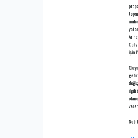
propa
topar
muhal
yatan
Arınç
Gül v
için 
Oluşa
getir
değiş
ilgil
olanc
veren
Not: 