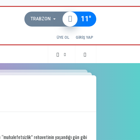
11
°
TRABZON
ÜYE OL
GİRİŞ YAP
e “muhalefetsizlik” rehavetinin yaşandığı gün gibi