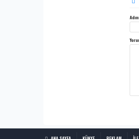
Adın
Yoru
ANA SAYFA
KÜNYE
REKLAM
İL