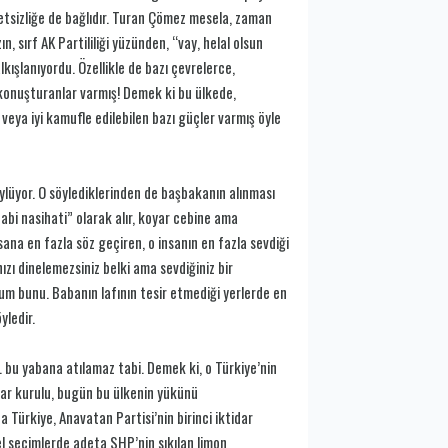
etsizliğe de bağlıdır. Turan Çömez mesela, zaman
sırf AK Partililiği yüzünden, “vay, helal olsun
kışlanıyordu. Özellikle de bazı çevrelerce,
 konuşturanlar varmış! Demek ki bu ülkede,
 veya iyi kamufle edilebilen bazı güçler varmış öyle
öylüyor. O söylediklerinden de başbakanın alınması
abi nasihati” olarak alır, koyar cebine ama
nsana en fazla söz geçiren, o insanın en fazla sevdiği
ızı dinelemezsiniz belki ama sevdiğiniz bir
rum bunu. Babanın lafının tesir etmediği yerlerde en
yledir.
r. bu yabana atılamaz tabi. Demek ki, o Türkiye’nin
ar kurulu, bugün bu ülkenin yükünü
Türkiye, Anavatan Partisi’nin birinci iktidar
el seçimlerde adeta SHP’nin sıkılan limon