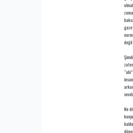
olmak
zaman
baksa
gazet
norma
değil
Şimdi
zaten
“abi”
insan
arkad
sevdi
Ne di
konjo
kaldı
dönem