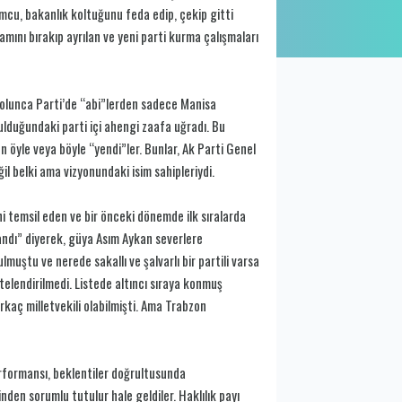
mcu, bakanlık koltuğunu feda edip, çekip gitti
ını bırakıp ayrılan ve yeni parti kurma çalışmaları
 olunca Parti’de “abi”lerden sadece Manisa
rulduğundaki parti içi ahengi zaafa uğradı. Bu
 öyle veya böyle “yendi”ler. Bunlar, Ak Parti Genel
l belki ama vizyonundaki isim sahipleriydi.
i temsil eden ve bir önceki dönemde ilk sıralarda
andı” diyerek, güya Asım Aykan severlere
muştu ve nerede sakallı ve şalvarlı bir partili varsa
telendirilmedi. Listede altıncı sıraya konmuş
kaç milletvekili olabilmişti. Ama Trabzon
erformansı, beklentiler doğrultusunda
den sorumlu tutulur hale geldiler. Haklılık payı