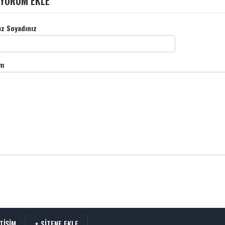
YORUM EKLE
ız Soyadınız
m
ETİŞİM
+ SİTENE EKLE