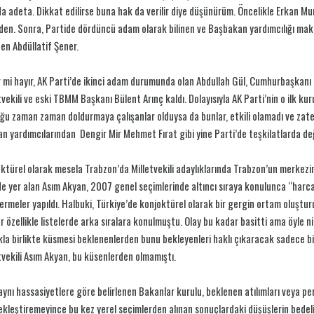
a adeta. Dikkat edilirse buna hak da verilir diye düşünürüm. Öncelikle Erkan Mu
den. Sonra, Partide dördüncü adam olarak bilinen ve Başbakan yardımcılığı makam
en Abdüllatif Şener.
 mi hayır, AK Parti’de ikinci adam durumunda olan Abdullah Gül, Cumhurbaşkanı
tvekili ve eski TBMM Başkanı Bülent Arınç kaldı. Dolayısıyla AK Parti’nin o ilk ku
ğu zaman zaman doldurmaya çalışanlar olduysa da bunlar, etkili olamadı ve zaten
n yardımcılarından Dengir Mir Mehmet Fırat gibi yine Parti’de teşkilatlarda deği
ktürel olarak mesela Trabzon’da Milletvekili adaylıklarında Trabzon’un merkezin
de yer alan Asım Akyan, 2007 genel seçimlerinde altıncı sıraya konulunca “harc
rmeler yapıldı. Halbuki, Türkiye’de konjoktürel olarak bir gergin ortam oluşturul
r özellikle listelerde arka sıralara konulmuştu. Olay bu kadar basitti ama öyle ni
la birlikte küsmesi beklenenlerden bunu bekleyenleri haklı çıkaracak sadece bir
tvekili Asım Akyan, bu küsenlerden olmamıştı.
aynı hassasiyetlere göre belirlenen Bakanlar kurulu, beklenen atılımları veya p
kleştiremeyince bu kez yerel seçimlerden alınan sonuçlardaki düşüşlerin bedelin