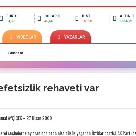
EURO
DOLAR
BİST
ALTIN
53,37
45,44
14.598
6.856,23
VİDEOLAR
YAZARLAR
Gündem
fetsizlik rehaveti var
emal AYÇİÇEK – 27 Nisan 2009
erel seçimlerde oy oranında azda olsa düşüş yaşanan İktidar partisi, AK Parti’d