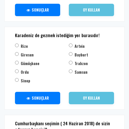
SONUÇLAR
OY KULLAN
Karadeniz de gezmek istediğim yer burasıdır!
Rize
Artvin
Giresun
Bayburt
Gümüşhane
Trabzon
Ordu
Samsun
Sinop
SONUÇLAR
OY KULLAN
Cumhurbaşkanı seçimin ( 24 Haziran 2018) de sizin