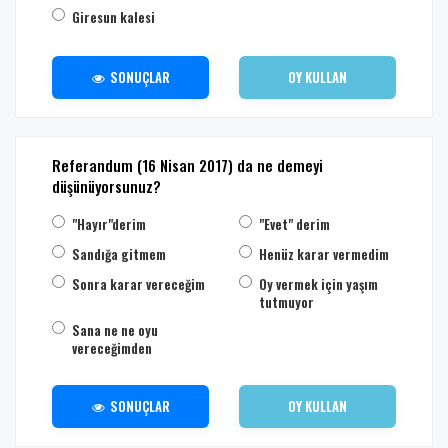
Giresun kalesi
SONUÇLAR
OY KULLAN
Referandum (16 Nisan 2017) da ne demeyi
düşünüyorsunuz?
"Hayır"derim
"Evet" derim
Sandığa gitmem
Henüz karar vermedim
Sonra karar vereceğim
Oy vermek için yaşım
tutmuyor
Sana ne ne oyu
vereceğimden
SONUÇLAR
OY KULLAN