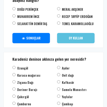
adayınız hangisi?
DOĞU PERİNÇEK
MERAL AKŞENER
MUHARREM İNCE
RECEP TAYYİP ERDOĞAN
SELAHATTİN DEMİRTAŞ
TEMEL KARAMOLLAOĞLU
SONUÇLAR
OY KULLAN
Karadeniz denince aklınıza gelen yer neresidir?
Uzungöl
Ayder
Karaca mağarası
Ovit dağı
Zigana Dağı
Kafkasör
Deriner Barajı
Sumela Manastırı
Çakırgöl
Yaylalar
Çamburnu
Çambaşı