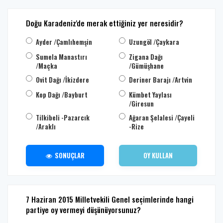
Doğu Karadeniz'de merak ettiğiniz yer neresidir?
Ayder /Çamlıhemşin
Uzungöl /Çaykara
Sumela Manastırı
Zigana Dağı
/Maçka
/Gümüşhane
Ovit Dağı /İkizdere
Deriner Barajı /Artvin
Kop Dağı /Bayburt
Kümbet Yaylası
/Giresun
Tilkibeli -Pazarcık
Ağaran Şelalesi /Çayeli
/Araklı
-Rize
SONUÇLAR
OY KULLAN
7 Haziran 2015 Milletvekili Genel seçimlerinde hangi
partiye oy vermeyi düşünüyorsunuz?