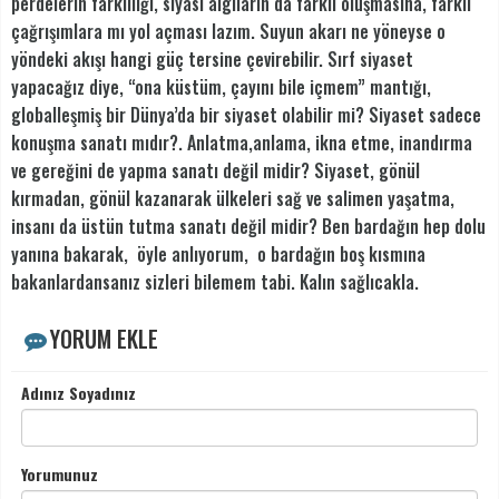
perdelerin farklılığı, siyasi algıların da farklı oluşmasına, farklı
çağrışımlara mı yol açması lazım. Suyun akarı ne yöneyse o
yöndeki akışı hangi güç tersine çevirebilir. Sırf siyaset
yapacağız diye, “ona küstüm, çayını bile içmem” mantığı,
globalleşmiş bir Dünya’da bir siyaset olabilir mi? Siyaset sadece
konuşma sanatı mıdır?. Anlatma,anlama, ikna etme, inandırma
ve gereğini de yapma sanatı değil midir? Siyaset, gönül
kırmadan, gönül kazanarak ülkeleri sağ ve salimen yaşatma,
insanı da üstün tutma sanatı değil midir? Ben bardağın hep dolu
yanına bakarak, öyle anlıyorum, o bardağın boş kısmına
bakanlardansanız sizleri bilemem tabi. Kalın sağlıcakla.
YORUM EKLE
Adınız Soyadınız
Yorumunuz