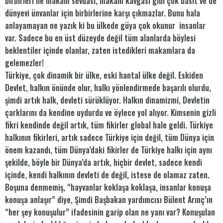
birbirleri ile makam sevdası, makam kavgası gibi çok basit ve de
dünyevi ünvanlar için birbirlerine karşı çıkmazlar. Bunu hala
anlayamayan ne yazık ki bu ülkede güya çok okunur insanlar
var. Sadece bu en üst düzeyde değil tüm alanlarda böylesi
beklentiler içinde olanlar, zaten istedikleri makamlara da
gelemezler!
Türkiye, çok dinamik bir ülke, eski hantal ülke değil. Eskiden
Devlet, halkın önünde olur, halkı yönlendirmede başarılı olurdu,
şimdi artık halk, devleti sürüklüyor. Halkın dinamizmi, Devletin
çarklarını da kendine uydurdu ve öylece yol alıyor. Kimsenin gizli
fikri kendinde değil artık, tüm fikirler global hale geldi. Türkiye
halkının fikirleri, artık sadece Türkiye için değil, tüm Dünya için
önem kazandı, tüm Dünya’daki fikirler de Türkiye halkı için aynı
şekilde, böyle bir Dünya’da artık, hiçbir devlet, sadece kendi
içinde, kendi halkının devleti de değil, istese de olamaz zaten.
Boşuna denmemiş, “hayvanlar koklaşa koklaşa, insanlar konuşa
konuşa anlaşır” diye, Şimdi Başbakan yardımcısı Bülent Arınç’ın
“her şey konuşulur” ifadesinin garip olan ne yanı var? Konuşulan