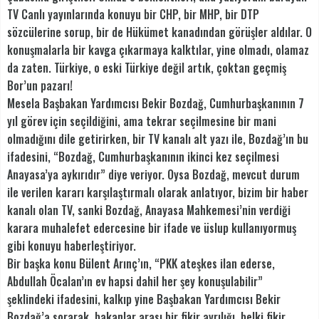
TV Canlı yayınlarında konuyu bir CHP, bir MHP, bir DTP
sözcülerine sorup, bir de Hükümet kanadından görüşler aldılar. O
konuşmalarla bir kavga çıkarmaya kalktılar, yine olmadı, olamaz
da zaten. Türkiye, o eski Türkiye değil artık, çoktan geçmiş
Bor’un pazarı!
Mesela Başbakan Yardımcısı Bekir Bozdağ, Cumhurbaşkanının 7
yıl görev için seçildiğini, ama tekrar seçilmesine bir mani
olmadığını dile getirirken, bir TV kanalı alt yazı ile, Bozdağ’ın bu
ifadesini, “Bozdağ, Cumhurbaşkanının ikinci kez seçilmesi
Anayasa’ya aykırıdır” diye veriyor. Oysa Bozdağ, mevcut durum
ile verilen kararı karşılaştırmalı olarak anlatıyor, bizim bir haber
kanalı olan TV, sanki Bozdağ, Anayasa Mahkemesi’nin verdiği
karara muhalefet edercesine bir ifade ve üslup kullanıyormuş
gibi konuyu haberleştiriyor.
Bir başka konu Bülent Arınç’ın, “PKK ateşkes ilan ederse,
Abdullah Öcalan’ın ev hapsi dahil her şey konuşulabilir”
şeklindeki ifadesini, kalkıp yine Başbakan Yardımcısı Bekir
Bozdağ’a sorarak, bakanlar arası bir fikir ayrılığı, belki fikir