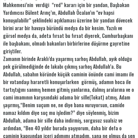
Mahkemesi’nin verdiği “red” kararı için bir yandan, Başbakan
Yardımcısı Bülent Arınç’ın, Abdullah Öcalan’ın “ev hapsi
konuşulabilir” şeklindeki açıklaması üzerine bir yandan dövecek
birini arar bir havaya büründü medya da bir kesim. Yazılı ve
görsel medya da, adeta fırsat bu fırsat diyerek, Cumhurbaşkanı
ile başbakanı, olmadı bakanları birbirlerine düşürme gayretine
giriştiler.
Zamanın birinde Araklı’da yaşarmış sarhoş Abdullah, ayık olduğu
pek görülmediğinde de lakabı çıkmış sarhoş Abdullah’a. Bu
Abdullah, sabahın köründe küçük caminin önünde cami imamı ile
bir vatandaşı hararetli konuşurlarken görmüş, adamın hoca ile
tartıştığını sanmış hemen gitmiş yanlarına, dalmış aralarına ve o
cami imamının karşısındaki adama bir sille(Tokat) atmış. Adam
şaşırmış,“Benim suçum ne, ne diye bana vuruyorsun, camide
namaz kıldım diye suç mu işledim?” diye söylenmiş, bizim
Abdullah, adama bir sille daha indirmiş, sorgusuz sualsiz ve
ardından, “Ben 40 yıldır burada yaşıyorum, daha bir defa o
caminin kapısından içeri adımımı atmadım, sana ne olmuş da sen