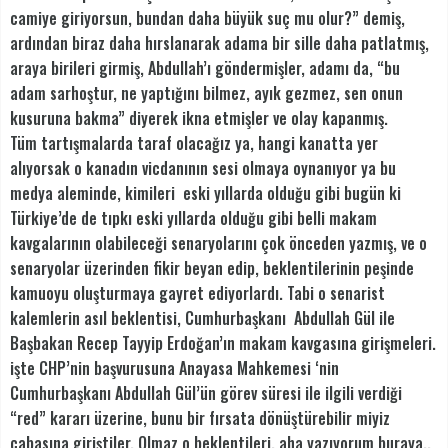
camiye giriyorsun, bundan daha büyük suç mu olur?” demiş,
ardından biraz daha hırslanarak adama bir sille daha patlatmış,
araya birileri girmiş, Abdullah’ı göndermişler, adamı da, “bu
adam sarhoştur, ne yaptığını bilmez, ayık gezmez, sen onun
kusuruna bakma” diyerek ikna etmişler ve olay kapanmış.
Tüm tartışmalarda taraf olacağız ya, hangi kanatta yer
alıyorsak o kanadın vicdanının sesi olmaya oynanıyor ya bu
medya aleminde, kimileri eski yıllarda olduğu gibi bugün ki
Türkiye’de de tıpkı eski yıllarda olduğu gibi belli makam
kavgalarının olabileceği senaryolarını çok önceden yazmış, ve o
senaryolar üzerinden fikir beyan edip, beklentilerinin peşinde
kamuoyu oluşturmaya gayret ediyorlardı. Tabi o senarist
kalemlerin asıl beklentisi, Cumhurbaşkanı Abdullah Gül ile
Başbakan Recep Tayyip Erdoğan’ın makam kavgasına girişmeleri.
işte CHP’nin başvurusuna Anayasa Mahkemesi ‘nin
Cumhurbaşkanı Abdullah Gül’ün görev süresi ile ilgili verdiği
“red” kararı üzerine, bunu bir fırsata dönüştürebilir miyiz
çabasına giriştiler. Olmaz o beklentileri, aha yazıyorum buraya..