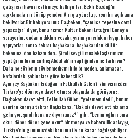
çatışması havası estirmeye kalkıyorlar. Bekir Bozdağ’ın
açıklamalarını dönüp yeniden Arınç’a yöneltip, yeni bir açıklama
bekliyorlar.Bir bakıyorsunuz Başbakan, “çamlıca tepesine cami
yapacağız” diyor, bunu hemen Kültür Bakanı Ertuğrul Günay’a
soruyorlar, ondan aldıkları cevabı, yarım yamalak anlayıp, haber
yapıyorlar, sonra tekrar başbakana, başbakandan kültür
bakanına, dön babam dön.. Şimdi sevgili meslektaşlarımızın
yaptığının bizim sarhoş Abdullah’ın yaptığından ne farkı var?
Daha ne söylenip söylenmediğini bile bilmeden, anlamadan,
kafalardaki şablonlara göre habercilik?
Aynı şey Başbakan Erdoğan’ın Fethullah Gülen’i isim vermeden
Türkiye’ye dönmeye davet etmesi olayında da görüyoruz.
Başbakan davet etti, Fethullah Gülen, “gelemem dedi”, bunun
üzerine konuyu tekrar Başbakana, “Bak siz davet ettiniz ama
gelmiyor, şimdi buna ne diyorsunuz?” gibi, “benim oğlum bina
okur, döner döner gene okur” bir medya ve habercilik anlayışı,
Türkiye’nin günümüzdeki konumu ile ne kadar bağdaşabiliyor.
Ben bağdaştıramıyorum. Her olaya farklı bakış açıları ile hep