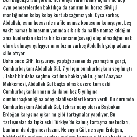
aynı pencerelerden baktıkça da sanırım bu horoz dövüşü
mantığından kolay kolay kurtulacağımız yok. Oysa sarhoş
Abdullah, cami hocası ile nafile namaz konusunu konuşuyor, beş
vakit namaz kılmasının yanında sık sık da nafile namaz kıldığını
ama bunlardan ekstra bir kazancının(sevap) olup olmadığını net
olarak almaya çalışıyor ama bizim sarhoş Abdullah gidip adama
sille atıyor.
Daha önce CHP, başvuruyu yaptığı zaman da yazmıştım gerçi,
Cumhurbaşkanı Abdullah Gül, 7 yıl için cumhurbaşkanı seçilmişti
, fakat bir daha seçime katılma hakkı yoktu, şimdi Anayasa
Mahkemesi, Abdullah Gül başta olmak üzere tüm eski
Cumhurbaşkanlarımızın da ikinci kez 5 yıllığına
cumhurbaşkanlığına aday olabilecekleri kararı verdi. Bu durumda
Cumhurbaşkanı Abdullah Gül, tekrar aday olursa Başbakan
Erdoğan karşısına çıkar mı gibi tartışmalar yapılıyor. Bu
tartışmalar da tıpkı eski Türkiye’de kalmış tartışma metodları,
bunların da değişmesi lazım. Ne sayın Gül, ne sayın Erdoğan,