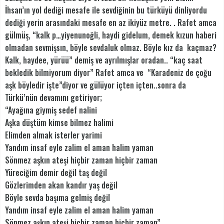
İhsan’ın yol dediği mesafe ile sevdiğinin bu türküyü dinliyordu
dediği yerin arasındaki mesafe en az ikiyüz metre. . Rafet amca
gülmüş, “kalk p…yiyenunoğli, haydi gidelum, demek kızun haberi
olmadan sevmişsın, böyle sevdaluk olmaz. Böyle kız da kaçmaz?
Kalk, haydee, yürüü” demiş ve ayrılmışlar oradan.. “kaç saat
bekledik bilmiyorum diyor” Rafet amca ve “Karadeniz de çoğu
aşk böyledir işte”diyor ve gülüyor içten içten..sonra da
Türkü’nün devamını getiriyor;
“Ayağına giymiş sedef nalini
Aşka düştüm kimse bilmez halimi
Elimden almak isterler yarimi
Yandım insaf eyle zalim el aman halim yaman
Sönmez aşkın ateşi hiçbir zaman hiçbir zaman
Yüreciğim demir değil taş değil
Gözlerimden akan kandır yaş değil
Böyle sevda başıma gelmiş değil
Yandım insaf eyle zalim el aman halim yaman
Sönmez aşkın ateşi hiçbir zaman hiçbir zaman”