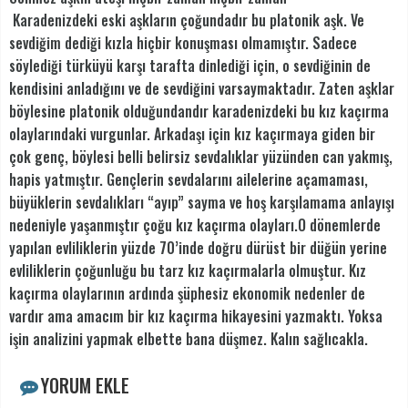
Karadenizdeki eski aşkların çoğundadır bu platonik aşk. Ve
sevdiğim dediği kızla hiçbir konuşması olmamıştır. Sadece
söylediği türküyü karşı tarafta dinlediği için, o sevdiğinin de
kendisini anladığını ve de sevdiğini varsaymaktadır. Zaten aşklar
böylesine platonik olduğundandır karadenizdeki bu kız kaçırma
olaylarındaki vurgunlar. Arkadaşı için kız kaçırmaya giden bir
çok genç, böylesi belli belirsiz sevdalıklar yüzünden can yakmış,
hapis yatmıştır. Gençlerin sevdalarını ailelerine açamaması,
büyüklerin sevdalıkları “ayıp” sayma ve hoş karşılamama anlayışı
nedeniyle yaşanmıştır çoğu kız kaçırma olayları.O dönemlerde
yapılan evliliklerin yüzde 70’inde doğru dürüst bir düğün yerine
evliliklerin çoğunluğu bu tarz kız kaçırmalarla olmuştur. Kız
kaçırma olaylarının ardında şüphesiz ekonomik nedenler de
vardır ama amacım bir kız kaçırma hikayesini yazmaktı. Yoksa
işin analizini yapmak elbette bana düşmez. Kalın sağlıcakla.
YORUM EKLE