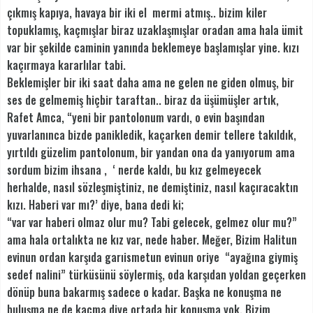
çıkmış kapıya, havaya bir iki el mermi atmış.. bizim kiler
topuklamış, kaçmışlar biraz uzaklaşmışlar oradan ama hala ümit
var bir şekilde caminin yanında beklemeye başlamışlar yine. kızı
kaçırmaya kararlılar tabi.
Beklemişler bir iki saat daha ama ne gelen ne giden olmuş, bir
ses de gelmemiş hiçbir taraftan.. biraz da üşümüşler artık,
Rafet Amca, “yeni bir pantolonum vardı, o evin başından
yuvarlanınca bizde panikledik, kaçarken demir tellere takıldık,
yırtıldı güzelim pantolonum, bir yandan ona da yanıyorum ama
sordum bizim ihsana , ‘ nerde kaldı, bu kız gelmeyecek
herhalde, nasıl sözleşmiştiniz, ne demiştiniz, nasıl kaçıracaktın
kızı. Haberi var mı?’ diye, bana dedi ki;
“var var haberi olmaz olur mu? Tabi gelecek, gelmez olur mu?”
ama hala ortalıkta ne kız var, nede haber. Meğer, Bizim Halitun
evinun ordan karşıda garıismetun evinun oriye “ayağına giymiş
sedef nalini” türküsünü söylermiş, oda karşıdan yoldan geçerken
dönüp buna bakarmış sadece o kadar. Başka ne konuşma ne
buluşma ne de kaçma diye ortada bir konuşma yok. Bizim