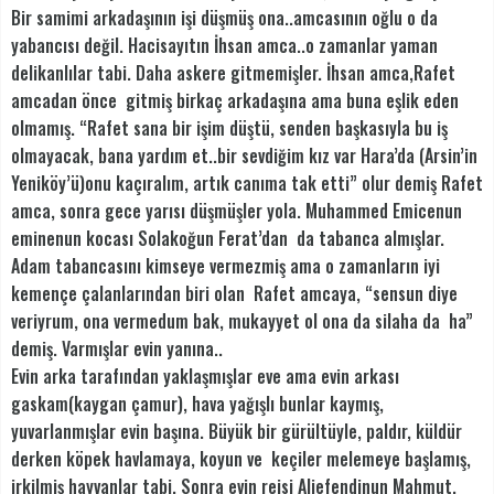
Bir samimi arkadaşının işi düşmüş ona..amcasının oğlu o da
yabancısı değil. Hacisayıtın İhsan amca..o zamanlar yaman
delikanlılar tabi. Daha askere gitmemişler. İhsan amca,Rafet
amcadan önce gitmiş birkaç arkadaşına ama buna eşlik eden
olmamış. “Rafet sana bir işim düştü, senden başkasıyla bu iş
olmayacak, bana yardım et..bir sevdiğim kız var Hara’da (Arsin’in
Yeniköy’ü)onu kaçıralım, artık canıma tak etti” olur demiş Rafet
amca, sonra gece yarısı düşmüşler yola. Muhammed Emicenun
eminenun kocası Solakoğun Ferat’dan da tabanca almışlar.
Adam tabancasını kimseye vermezmiş ama o zamanların iyi
kemençe çalanlarından biri olan Rafet amcaya, “sensun diye
veriyrum, ona vermedum bak, mukayyet ol ona da silaha da ha”
demiş. Varmışlar evin yanına..
Evin arka tarafından yaklaşmışlar eve ama evin arkası
gaskam(kaygan çamur), hava yağışlı bunlar kaymış,
yuvarlanmışlar evin başına. Büyük bir gürültüyle, paldır, küldür
derken köpek havlamaya, koyun ve keçiler melemeye başlamış,
irkilmiş hayvanlar tabi. Sonra evin reisi Aliefendinun Mahmut,