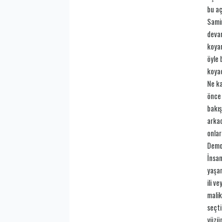
bu aç
Samim
devam
koyar
öyle 
koyac
Ne ka
önce 
bakış
arkad
onlar
Demok
İnsan
yaşam
ili v
malik
seçti
yüzün