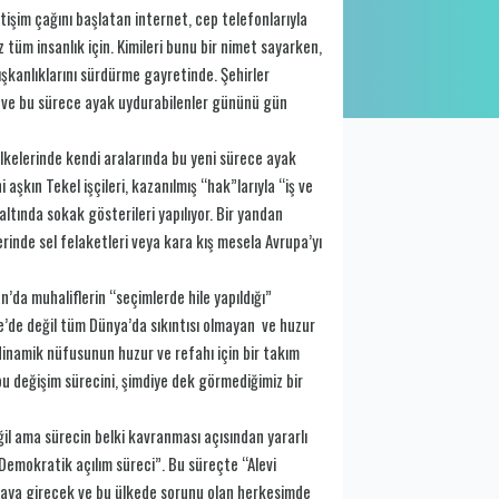
etişim çağını başlatan internet, cep telefonlarıyla
z tüm insanlık için. Kimileri bunu bir nimet sayarken,
lışkanlıklarını sürdürme gayretinde. Şehirler
eci ve bu sürece ayak uydurabilenler gününü gün
ülkelerinde kendi aralarında bu yeni sürece ayak
 aşkın Tekel işçileri, kazanılmış “hak”larıyla “iş ve
ltında sokak gösterileri yapılıyor. Bir yandan
rinde sel felaketleri veya kara kış mesela Avrupa’yı
’da muhaliflerin “seçimlerde hile yapıldığı”
ye’de değil tüm Dünya’da sıkıntısı olmayan ve huzur
 dinamik nüfusunun huzur ve refahı için bir takım
 bu değişim sürecini, şimdiye dek görmediğimiz bir
eğil ama sürecin belki kavranması açısından yararlı
 “Demokratik açılım süreci”. Bu süreçte “Alevi
 sıraya girecek ve bu ülkede sorunu olan herkesimde