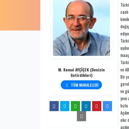
Türki
canlı
kimil
değiş
ediyo
Türki
uydur
maaş 
Türki
ve AB
M. Kemal AYÇİÇEK (Denizin
Getirdikleri)
Bir y
gerek
TÜM MAKALELERİ
ve gü
yeni 
hızla
Açılı
olur 
açılı