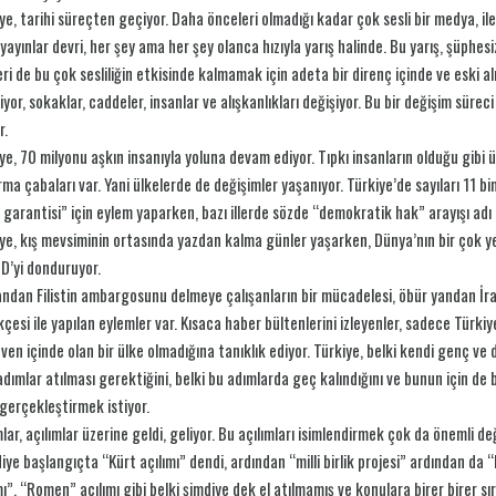
ye, tarihi süreçten geçiyor. Daha önceleri olmadığı kadar çok sesli bir medya, il
 yayınlar devri, her şey ama her şey olanca hızıyla yarış halinde. Bu yarış, şüphesi
eri de bu çok sesliliğin etkisinde kalmamak için adeta bir direnç içinde ve eski a
iyor, sokaklar, caddeler, insanlar ve alışkanlıkları değişiyor. Bu bir değişim sür
r.
ye, 70 milyonu aşkın insanıyla yoluna devam ediyor. Tıpkı insanların olduğu gibi 
ma çabaları var. Yani ülkelerde de değişimler yaşanıyor. Türkiye’de sayıları 11 bini
garantisi” için eylem yaparken, bazı illerde sözde “demokratik hak” arayışı adı a
ye, kış mevsiminin ortasında yazdan kalma günler yaşarken, Dünya’nın bir çok ye
D’yi donduruyor.
andan Filistin ambargosunu delmeye çalışanların bir mücadelesi, öbür yandan İran
çesi ile yapılan eylemler var. Kısaca haber bültenlerini izleyenler, sadece Türki
ven içinde olan bir ülke olmadığına tanıklık ediyor. Türkiye, belki kendi genç ve
adımlar atılması gerektiğini, belki bu adımlarda geç kalındığını ve bunun için de
 gerçekleştirmek istiyor.
mlar, açılımlar üzerine geldi, geliyor. Bu açılımları isimlendirmek çok da önemli d
diye başlangıçta “Kürt açılımı” dendi, ardından “milli birlik projesi” ardından da
mı”, “Romen” açılımı gibi belki şimdiye dek el atılmamış ve konulara birer birer