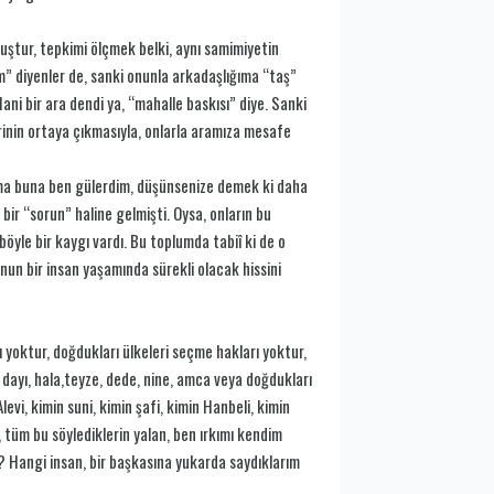
ştur, tepkimi ölçmek belki, aynı samimiyetin
” diyenler de, sanki onunla arkadaşlığıma “taş”
ni bir ara dendi ya, “mahalle baskısı” diye. Sanki
rinin ortaya çıkmasıyla, onlarla aramıza mesafe
ama buna ben gülerdim, düşünsenize demek ki daha
bir “sorun” haline gelmişti. Oysa, onların bu
yle bir kaygı vardı. Bu toplumda tabiî ki de o
unun bir insan yaşamında sürekli olacak hissini
 yoktur, doğdukları ülkeleri seçme hakları yoktur,
 dayı, hala,teyze, dede, nine, amca veya doğdukları
evi, kimin suni, kimin şafi, kimin Hanbeli, kimin
ır, tüm bu söylediklerin yalan, ben ırkımı kendim
? Hangi insan, bir başkasına yukarda saydıklarım