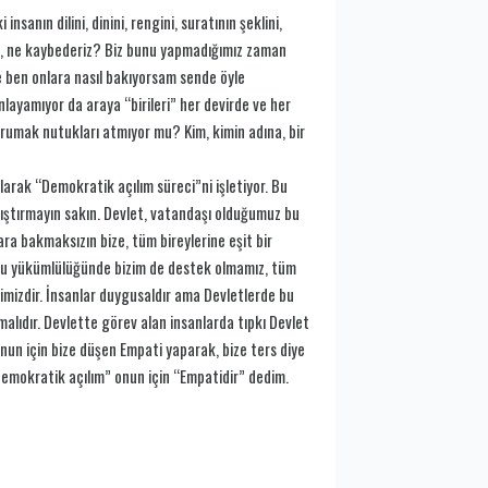
sanın dilini, dinini, rengini, suratının şeklini,
sak, ne kaybederiz? Biz bunu yapmadığımız zaman
e ve ben onlara nasıl bakıyorsam sende öyle
ayamıyor da araya “birileri” her devirde ve her
orumak nutukları atmıyor mu? Kim, kimin adına, bir
olarak “Demokratik açılım süreci”ni işletiyor. Bu
karıştırmayın sakın. Devlet, vatandaşı olduğumuz bu
lara bakmaksızın bize, tüm bireylerine eşit bir
bu yükümlülüğünde bizim de destek olmamız, tüm
vimizdir. İnsanlar duygusaldır ama Devletlerde bu
alıdır. Devlette görev alan insanlarda tıpkı Devlet
nun için bize düşen Empati yaparak, bize ters diye
Demokratik açılım” onun için “Empatidir” dedim.