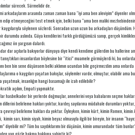
ılımlar sürecek. Sürmelidir de.
i arkadaşlarım arasında zaman zaman bana “iyi ama ben aleviyim” diyenler olmu
 edip etmeyeceğini test etmek için, belki bana “ama ben maliki mezhebindenim
 kaygılarıyla söylenen sözlerdi. Sonradan uzun uzun bu arkadaşları düşündüm. Ha
bir durumdu aslında. Güya kendilerini farklı gördüğümüzü sanıp, gerçek kimlikle
ağımız ön yargısın dalardı.
dar dar açılarla bakıyorlar dünyaya diye kendi kendime gülerdim bu hallerine 
tanıştıkları insanlardan böylesine bir “itici” muamele görmüşlerdi ki, bu onlarda 
ını ben bin sene düşünsem belki aklımın ucundan bile geçirmezdim ama onlarda bö
aşlarıma o kaygıları yaşatan bakışlar, söylemler vardır, olmuştur, olabilir ama b
a yaşatmak, insanlığın hangi basamağı ile izah edilebilir?
ratik açılım, Empati yapmaktır.
lar hasbelkader bir yerlerde doğmuşlar, annelerini veya babalarını seçme hakları
 dillerini belirleme hakları yoktur, kardeş sayılarına müdahale durumları yoktur,
eya çevreyi belirleme hakları da yoktur. Öyleyken, kimin kürt, kimin Romen, kimin Al
i, kimin sarı, kimin siyah, kimin beyaz olmasıyla ilgili bir bireyin, bir insanın “hay
m” diyebilir mi? Tüm bu saydıklarımı bir düşünün, kimin umurundadır tüm bunlar
den yan gözle bakma hakkına sahiptir ki?