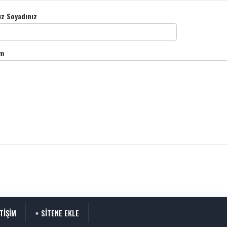
ız Soyadınız
m
ETİŞİM
+ SİTENE EKLE