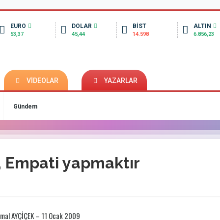
EURO
DOLAR
BİST
ALTIN
53,37
45,44
14.598
6.856,23
VİDEOLAR
YAZARLAR
Gündem
, Empati yapmaktır
emal AYÇİÇEK – 11 Ocak 2009