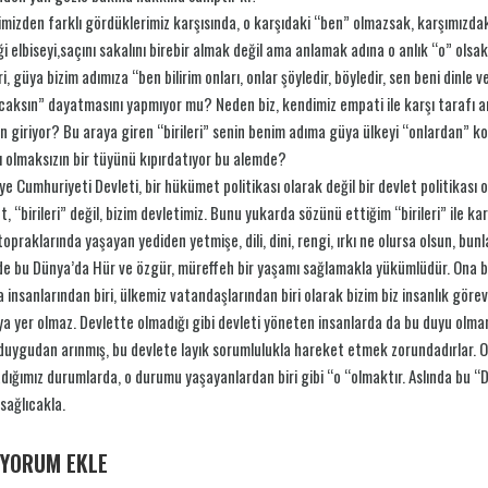
mizden farklı gördüklerimiz karşısında, o karşıdaki “ben” olmazsak, karşımızdaki in
ği elbiseyi,saçını sakalını birebir almak değil ama anlamak adına o anlık “o” ol
eri, güya bizim adımıza “ben bilirim onları, onlar şöyledir, böyledir, sen beni dinl
aksın” dayatmasını yapmıyor mu? Neden biz, kendimiz empati ile karşı tarafı anl
 giriyor? Bu araya giren “birileri” senin benim adıma güya ülkeyi “onlardan” k
ı olmaksızın bir tüyünü kıpırdatıyor bu alemde?
ye Cumhuriyeti Devleti, bir hükümet politikası olarak değil bir devlet politikası 
t, “birileri” değil, bizim devletimiz. Bunu yukarda sözünü ettiğim “birileri” ile 
topraklarında yaşayan yediden yetmişe, dili, dini, rengi, ırkı ne olursa olsun, bun
de bu Dünya’da Hür ve özgür, müreffeh bir yaşamı sağlamakla yükümlüdür. Ona 
 insanlarından biri, ülkemiz vatandaşlarından biri olarak bizim biz insanlık göre
a yer olmaz. Devlette olmadığı gibi devleti yöneten insanlarda da bu duyu olmam
 duygudan arınmış, bu devlete layık sorumlulukla hareket etmek zorundadırlar. O
adığımız durumlarda, o durumu yaşayanlardan biri gibi “o “olmaktır. Aslında bu “
 sağlıcakla.
YORUM EKLE