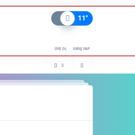
11
°
ÜYE OL
GİRİŞ YAP