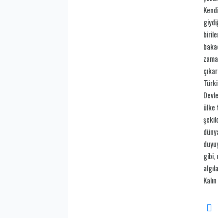
Kendi
giydi
biril
bakac
zaman
çıkar
Türki
Devle
ülke 
şekil
dünya
duyuy
gibi,
algıl
Kalın