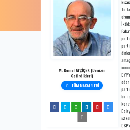
kısac
Türke
olsun
İktid
Fakat
parti
parti
dinle
amaçl
inan
M. Kemal AYÇİÇEK (Denizin
DYP’n
Getirdikleri)
eden 
TÜM MAKALELERİ
parti
bir n
konuş
Dolay
isted
DSP’d