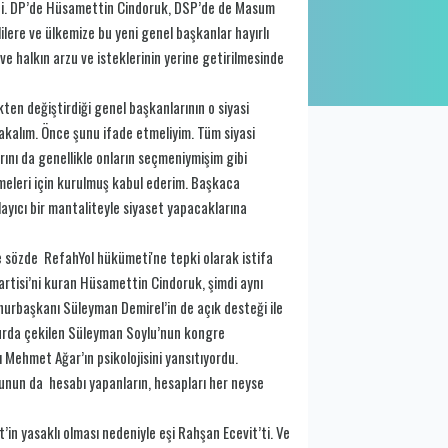
işti. DP’de Hüsamettin Cindoruk, DSP’de de Masum
lilere ve ülkemize bu yeni genel başkanlar hayırlı
 halkın arzu ve isteklerinin yerine getirilmesinde
ten değiştirdiği genel başkanlarının o siyasi
bakalım. Önce şunu ifade etmeliyim. Tüm siyasi
ını da genellikle onların seçmeniymişim gibi
rmeleri için kurulmuş kabul ederim. Başkaca
layıcı bir mantaliteyle siyaset yapacaklarına
e sözde RefahYol hükümeti'ne tepki olarak istifa
Partisi’ni kuran Hüsamettin Cindoruk, şimdi aynı
hurbaşkanı Süleyman Demirel’in de açık desteği ile
 turda çekilen Süleyman Soylu’nun kongre
Mehmet Ağar’ın psikolojisini yansıtıyordu.
Bunun da hesabı yapanların, hesapları her neyse
in yasaklı olması nedeniyle eşi Rahşan Ecevit’ti. Ve