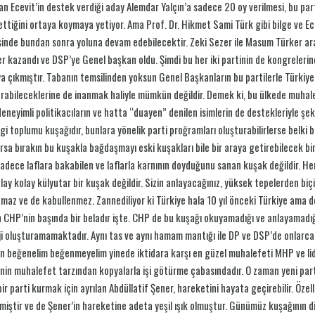
n Ecevit’in destek verdiği aday Alemdar Yalçın’a sadece 20 oy verilmesi, bu parti
ttiğini ortaya koymaya yetiyor. Ama Prof. Dr. Hikmet Sami Türk gibi bilge ve Ecev
inde bundan sonra yoluna devam edebilecektir. Zeki Sezer ile Masum Türker ar
r kazandı ve DSP’ye Genel başkan oldu. Şimdi bu her iki partinin de kongrelerin
a çıkmıştır. Tabanın temsilinden yoksun Genel Başkanların bu partilerle Türkiy
rabileceklerine de inanmak haliyle mümkün değildir. Demek ki, bu ülkede muhal
eneyimli politikacıların ve hatta “duayen” denilen isimlerin de destekleriyle şek
lgi toplumu kuşağıdır, bunlara yönelik parti proğramları oluşturabilirlerse belki bi
ırsa bırakın bu kuşakla bağdaşmayı eski kuşakları bile bir araya getirebilecek bir
sadece laflara bakabilen ve laflarla karnının doyduğunu sanan kuşak değildir. Her 
lay kolay külyutar bir kuşak değildir. Sizin anlayacağınız, yüksek tepelerden biçile
amaz ve de kabullenmez. Zannediliyor ki Türkiye hala 10 yıl önceki Türkiye ama de
 CHP’nin başında bir beladır işte. CHP de bu kuşağı okuyamadığı ve anlayamadı
ji oluşturamamaktadır. Aynı tas ve aynı hamam mantığı ile DP ve DSP’de onlarc
 beğenelim beğenmeyelim yinede iktidara karşı en güzel muhalefeti MHP ve li
in muhalefet tarzından kopyalarla işi götürme çabasındadır. O zaman yeni parti
bir parti kurmak için ayrılan Abdüllatif Şener, hareketini hayata geçirebilir. Öz
miştir ve de Şener’in hareketine adeta yeşil ışık olmuştur. Günümüz kuşağının di