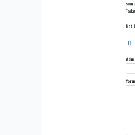
sonra
“adam
Not: 
Adın
Yoru