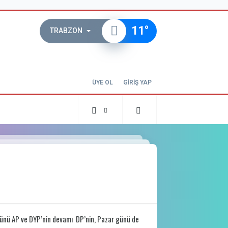
11
°
TRABZON
ÜYE OL
GİRİŞ YAP
 günü AP ve DYP’nin devamı DP’nin, Pazar günü de