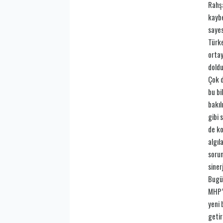
Rahşa
kaybe
sayes
Türke
ortay
doldu
Çok d
bu bi
bakıl
gibi 
de ko
algıl
sorun
siner
Bugün
MHP’n
yeni 
getir