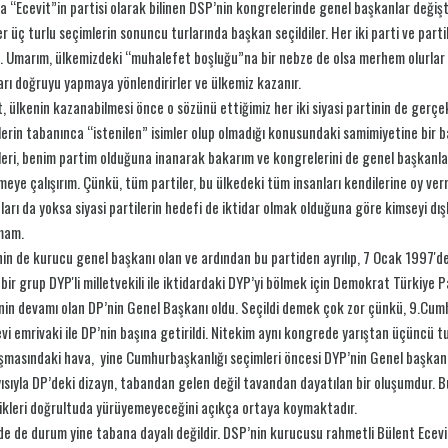
a “Ecevit”in partisi olarak bilinen DSP’nin kongrelerinde genel başkanlar değ
r üç turlu seçimlerin sonuncu turlarında başkan seçildiler. Her iki parti ve parti
. Umarım, ülkemizdeki “muhalefet boşluğu”na bir nebze de olsa merhem olurlar ve
arı doğruyu yapmaya yönlendirirler ve ülkemiz kazanır.
, ülkenin kazanabilmesi önce o sözünü ettiğimiz her iki siyasi partinin de gerçek
lerin tabanınca “istenilen” isimler olup olmadığı konusundaki samimiyetine bir 
leri, benim partim olduğuna inanarak bakarım ve kongrelerini de genel başkanlar
meye çalışırım. Çünkü, tüm partiler, bu ülkedeki tüm insanları kendilerine oy ve
arı da yoksa siyasi partilerin hedefi de iktidar olmak olduğuna göre kimseyi dış
mam.
in de kurucu genel başkanı olan ve ardından bu partiden ayrılıp, 7 Ocak 1997'd
bir grup DYP'li milletvekili ile iktidardaki DYP’yi bölmek için Demokrat Türkiye 
nin devamı olan DP’nin Genel Başkanı oldu. Seçildi demek çok zor çünkü, 9.Cum
evi emrivaki ile DP’nin başına getirildi. Nitekim aynı kongrede yarıştan üçüncü
masındaki hava, yine Cumhurbaşkanlığı seçimleri öncesi DYP’nin Genel başkanı 
ısıyla DP’deki dizayn, tabandan gelen değil tavandan dayatılan bir oluşumdur. 
ikleri doğrultuda yürüyemeyeceğini açıkça ortaya koymaktadır.
e de durum yine tabana dayalı değildir. DSP’nin kurucusu rahmetli Bülent Ecevit’