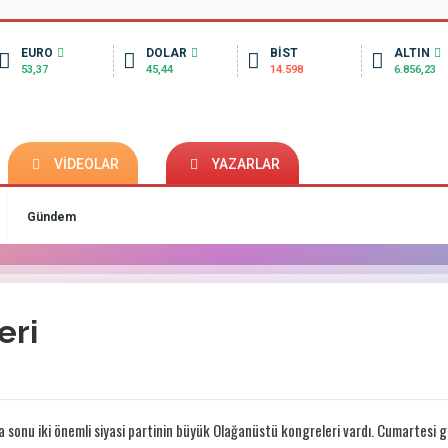
EURO
DOLAR
BİST
ALTIN
53,37
45,44
14.598
6.856,23
VİDEOLAR
YAZARLAR
Gündem
eri
 sonu iki önemli siyasi partinin büyük Olağanüstü kongreleri vardı. Cumartesi