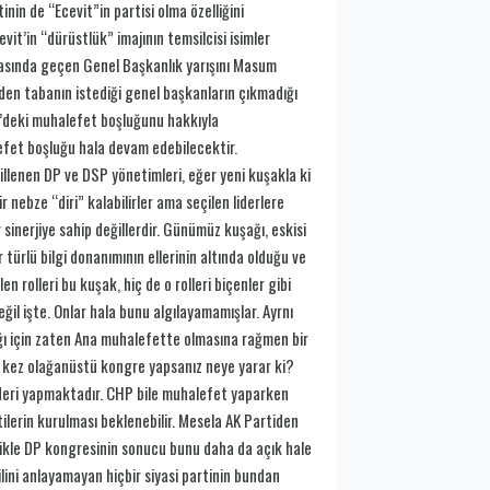
nin de “Ecevit”in partisi olma özelliğini
it’in “dürüstlük” imajının temsilcisi isimler
asında geçen Genel Başkanlık yarışını Masum
den tabanın istediği genel başkanların çıkmadığı
e’deki muhalefet boşluğunu hakkıyla
efet boşluğu hala devam edebilecektir.
illenen DP ve DSP yönetimleri, eğer yeni kuşakla ki
r nebze “diri” kalabilirler ama seçilen liderlere
 sinerjiye sahip değillerdir. Günümüz kuşağı, eskisi
türlü bilgi donanımının ellerinin altında olduğu ve
n rolleri bu kuşak, hiç de o rolleri biçenler gibi
ğil işte. Onlar hala bunu algılayamamışlar. Ayrnı
ğı için zaten Ana muhalefette olmasına rağmen bir
a kez olağanüstü kongre yapsanız neye yarar ki?
deri yapmaktadır. CHP bile muhalefet yaparken
lerin kurulması beklenebilir. Mesela AK Partiden
ellikle DP kongresinin sonucu bunu daha da açık hale
lini anlayamayan hiçbir siyasi partinin bundan