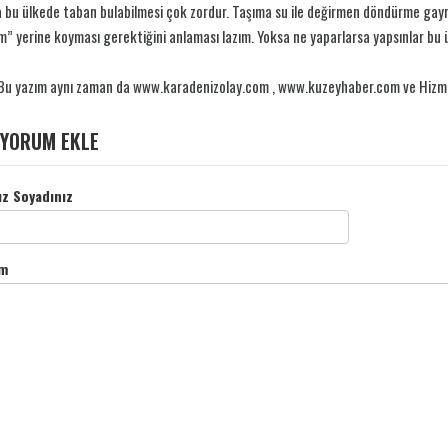
 bu ülkede taban bulabilmesi çok zordur. Taşıma su ile değirmen döndürme gayret
” yerine koyması gerektiğini anlaması lazım. Yoksa ne yaparlarsa yapsınlar bu ü
Bu yazım aynı zaman da www.karadenizolay.com , www.kuzeyhaber.com ve Hizm
YORUM EKLE
ız Soyadınız
m