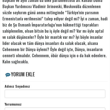
Başkanı ve aynı zaman da ülke parlamentosu alt kanadı Duma
Başkan Yardımcısı Vladimir Jirinovski, Moskova'da düzenlenen
sözde soykırım günü anma mitinginde “Türkiye'nin yarısının
Ermenistan'a verilmesini” talep ediyor değil mi? İyi o zaman, hadi
biz de Şu Osmanlı İmparatorluğu’nun hükmettiği toprakları
sahiplenelim, olsun bitsin bu iş öyle değil mi? Var mı öyle aptal
ve salak düşünceler? Öyle bir mantık var mı? İyi böyle insanlar
lider olacak ve tüm dünya insanları da salak olacak, alsana
Cehennem bir Dünya öylemi? Öyle değil işte, Dünya, insanların
cenneti olmalıdır. Cehennem, öbür dünya için o da hak edenlere.
Kalın sağlıcakla.
YORUM EKLE
Adınız Soyadınız
Yorumunuz