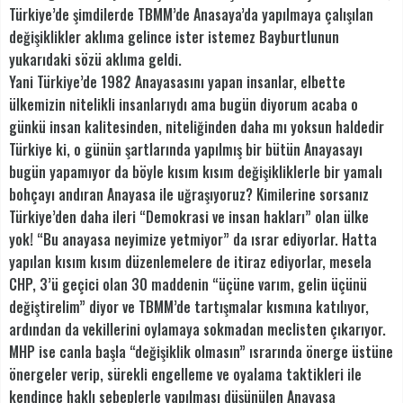
Türkiye’de şimdilerde TBMM’de Anasaya’da yapılmaya çalışılan
değişiklikler aklıma gelince ister istemez Bayburtlunun
yukarıdaki sözü aklıma geldi.
Yani Türkiye’de 1982 Anayasasını yapan insanlar, elbette
ülkemizin nitelikli insanlarıydı ama bugün diyorum acaba o
günkü insan kalitesinden, niteliğinden daha mı yoksun haldedir
Türkiye ki, o günün şartlarında yapılmış bir bütün Anayasayı
bugün yapamıyor da böyle kısım kısım değişikliklerle bir yamalı
bohçayı andıran Anayasa ile uğraşıyoruz? Kimilerine sorsanız
Türkiye’den daha ileri “Demokrasi ve insan hakları” olan ülke
yok! “Bu anayasa neyimize yetmiyor” da ısrar ediyorlar. Hatta
yapılan kısım kısım düzenlemelere de itiraz ediyorlar, mesela
CHP, 3’ü geçici olan 30 maddenin “üçüne varım, gelin üçünü
değiştirelim” diyor ve TBMM’de tartışmalar kısmına katılıyor,
ardından da vekillerini oylamaya sokmadan meclisten çıkarıyor.
MHP ise canla başla “değişiklik olmasın” ısrarında önerge üstüne
önergeler verip, sürekli engelleme ve oyalama taktikleri ile
kendince haklı sebeplerle yapılması düşünülen Anayasa