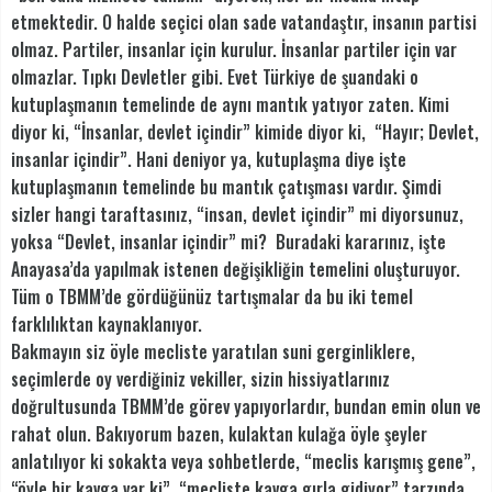
etmektedir. O halde seçici olan sade vatandaştır, insanın partisi
olmaz. Partiler, insanlar için kurulur. İnsanlar partiler için var
olmazlar. Tıpkı Devletler gibi. Evet Türkiye de şuandaki o
kutuplaşmanın temelinde de aynı mantık yatıyor zaten. Kimi
diyor ki, “İnsanlar, devlet içindir” kimide diyor ki, “Hayır; Devlet,
insanlar içindir”. Hani deniyor ya, kutuplaşma diye işte
kutuplaşmanın temelinde bu mantık çatışması vardır. Şimdi
sizler hangi taraftasınız, “insan, devlet içindir” mi diyorsunuz,
yoksa “Devlet, insanlar içindir” mi? Buradaki kararınız, işte
Anayasa’da yapılmak istenen değişikliğin temelini oluşturuyor.
Tüm o TBMM’de gördüğünüz tartışmalar da bu iki temel
farklılıktan kaynaklanıyor.
Bakmayın siz öyle mecliste yaratılan suni gerginliklere,
seçimlerde oy verdiğiniz vekiller, sizin hissiyatlarınız
doğrultusunda TBMM’de görev yapıyorlardır, bundan emin olun ve
rahat olun. Bakıyorum bazen, kulaktan kulağa öyle şeyler
anlatılıyor ki sokakta veya sohbetlerde, “meclis karışmış gene”,
“öyle bir kavga var ki”, “mecliste kavga gırla gidiyor” tarzında