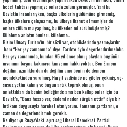
hedef tahtası yapmış ve onlarda zulüm görmüşler. Yani bu
Devletin insanlarıyken, başka ülkelerin güdümüne girmemiş,
başka ülkelere çalışmamış, bu ülkeye ihanet etmemişler de
onlara zülüm mu yapılmış, bu ülkeden mi sürülmüşlermiş?
Külahıma anlatın bunları, külahıma..
Bizim Ulusoy Turizm’in bir sözü var, otobüslerinde yazmışlardır
hani “Her şey zamanında” diye. Tarihte öyle değerlendirilmelidir.
Her şey zamanında, bundan 95 yıl önce olmuş olayları bugünün
insanının başına kakmaya kimsenin hakkı yoktur. Ben Ermeni
değilim, azınlıklardan da değilim ama benim de demem
memleketinden sürülmüş, Harşit vadisinde ne çileler çekmiş, aç-
susuz,yetim kalmış ve bugün artık toprak olmuş, onun
anlattıkları da benim belleğimde ama ben kalkıp onlar için bu
Devlet’e, “Bana hesap ver, dedemi neden sürgün ettin” diye bir
intikam duygusuyla hareket etmiyorum. Zamanın şartlarını, o
zaman da değerlendirmek gerekir.
Ne diyor şu Rusya’daki aşırı sağ Liberal Demokrat Partisi