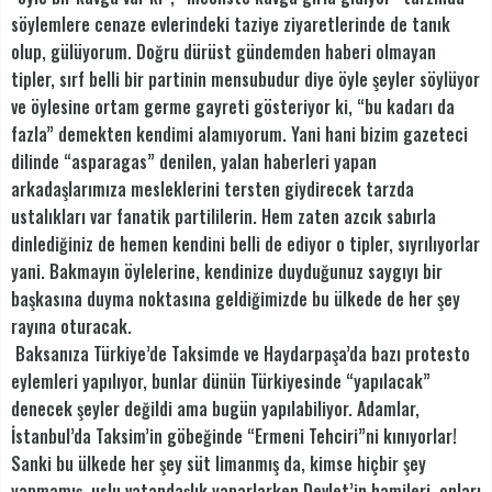
söylemlere cenaze evlerindeki taziye ziyaretlerinde de tanık
olup, gülüyorum. Doğru dürüst gündemden haberi olmayan
tipler, sırf belli bir partinin mensubudur diye öyle şeyler söylüyor
ve öylesine ortam germe gayreti gösteriyor ki, “bu kadarı da
fazla” demekten kendimi alamıyorum. Yani hani bizim gazeteci
dilinde “asparagas” denilen, yalan haberleri yapan
arkadaşlarımıza mesleklerini tersten giydirecek tarzda
ustalıkları var fanatik partililerin. Hem zaten azcık sabırla
dinlediğiniz de hemen kendini belli de ediyor o tipler, sıyrılıyorlar
yani. Bakmayın öylelerine, kendinize duyduğunuz saygıyı bir
başkasına duyma noktasına geldiğimizde bu ülkede de her şey
rayına oturacak.
Baksanıza Türkiye’de Taksimde ve Haydarpaşa’da bazı protesto
eylemleri yapılıyor, bunlar dünün Türkiyesinde “yapılacak”
denecek şeyler değildi ama bugün yapılabiliyor. Adamlar,
İstanbul’da Taksim’in göbeğinde “Ermeni Tehciri”ni kınıyorlar!
Sanki bu ülkede her şey süt limanmış da, kimse hiçbir şey
yapmamış, uslu vatandaşlık yaparlarken Devlet’in hamileri, onları