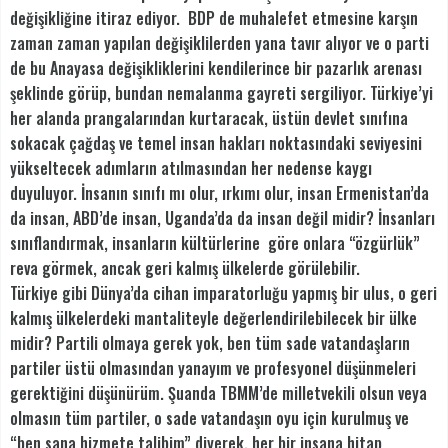
değişikliğine itiraz ediyor. BDP de muhalefet etmesine karşın
zaman zaman yapılan değişiklilerden yana tavır alıyor ve o parti
de bu Anayasa değişikliklerini kendilerince bir pazarlık arenası
şeklinde görüp, bundan nemalanma gayreti sergiliyor. Türkiye’yi
her alanda prangalarından kurtaracak, üstün devlet sınıfına
sokacak çağdaş ve temel insan hakları noktasındaki seviyesini
yükseltecek adımların atılmasından her nedense kaygı
duyuluyor. İnsanın sınıfı mı olur, ırkımı olur, insan Ermenistan’da
da insan, ABD’de insan, Uganda’da da insan değil midir? İnsanları
sınıflandırmak, insanların kültürlerine göre onlara “özgürlük”
reva görmek, ancak geri kalmış ülkelerde görülebilir.
Türkiye gibi Dünya’da cihan imparatorluğu yapmış bir ulus, o geri
kalmış ülkelerdeki mantaliteyle değerlendirilebilecek bir ülke
midir? Partili olmaya gerek yok, ben tüm sade vatandaşların
partiler üstü olmasından yanayım ve profesyonel düşünmeleri
gerektiğini düşünürüm. Şuanda TBMM’de milletvekili olsun veya
olmasın tüm partiler, o sade vatandaşın oyu için kurulmuş ve
“ben sana hizmete talibim” diyerek, her bir insana hitap