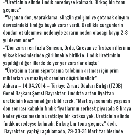
-“Üreticinin elinde fındık neredeyse kalmadı. Birkaç bin tonu
geçmez”
-“Yaşanan don, yapraklama, sürgün gelişimi ve çotanak oluşum
devresindeki fındığa büyük zarar verdi. Özellikle sürgünlerin
dondan etkilenmesi nedeniyle zararın neden olacağı kayıp 2-3
yıl devam eder”
-“Don zararı en fazla Samsun, Ordu, Giresun ve Trabzon illerinin
yüksek kesimlerinde görülmekle birlikte, fındık üretiminin
yapıldığı diğer illerde de yer yer zararlar oluştu”
-“Üreticinin tarım sigortasına talebinin artması için prim
miktarları ve muafiyet oranları düşürülmelidir”
Ankara – 14.04.2014 – Türkiye Ziraat Odaları Birliği (TZOB)
Genel Başkanı Şemsi Bayraktar, fındıkta artan fiyattan
üreticinin kazanmadığını bildirerek, “Mart ayı sonunda yaşanan
don sonrası kabuklu fındık fiyatlarının serbest piyasada 9 liraya
kadar yükselmesinin üreticiye bir katkısı yok. Üreticinin elinde
fındık neredeyse kalmadı. Birkaç bin tonu geçmez” dedi.
Bayraktar, yaptığı açıklamada, 29-30-31 Mart tarihlerinde