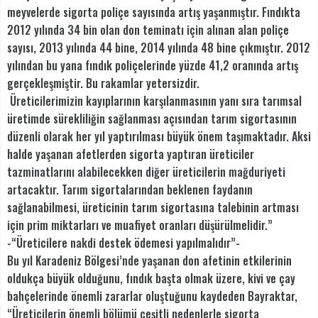
meyvelerde sigorta poliçe sayısında artış yaşanmıştır. Fındıkta
2012 yılında 34 bin olan don teminatı için alınan alan poliçe
sayısı, 2013 yılında 44 bine, 2014 yılında 48 bine çıkmıştır. 2012
yılından bu yana fındık poliçelerinde yüzde 41,2 oranında artış
gerçekleşmiştir. Bu rakamlar yetersizdir.
Üreticilerimizin kayıplarının karşılanmasının yanı sıra tarımsal
üretimde sürekliliğin sağlanması açısından tarım sigortasının
düzenli olarak her yıl yaptırılması büyük önem taşımaktadır. Aksi
halde yaşanan afetlerden sigorta yaptıran üreticiler
tazminatlarını alabilecekken diğer üreticilerin mağduriyeti
artacaktır. Tarım sigortalarından beklenen faydanın
sağlanabilmesi, üreticinin tarım sigortasına talebinin artması
için prim miktarları ve muafiyet oranları düşürülmelidir.”
-“Üreticilere nakdi destek ödemesi yapılmalıdır”-
Bu yıl Karadeniz Bölgesi’nde yaşanan don afetinin etkilerinin
oldukça büyük olduğunu, fındık başta olmak üzere, kivi ve çay
bahçelerinde önemli zararlar oluştuğunu kaydeden Bayraktar,
“Üreticilerin önemli bölümü çeşitli nedenlerle sigorta