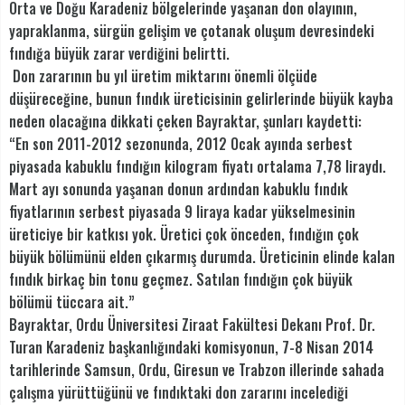
Orta ve Doğu Karadeniz bölgelerinde yaşanan don olayının,
yapraklanma, sürgün gelişim ve çotanak oluşum devresindeki
fındığa büyük zarar verdiğini belirtti.
Don zararının bu yıl üretim miktarını önemli ölçüde
düşüreceğine, bunun fındık üreticisinin gelirlerinde büyük kayba
neden olacağına dikkati çeken Bayraktar, şunları kaydetti:
“En son 2011-2012 sezonunda, 2012 Ocak ayında serbest
piyasada kabuklu fındığın kilogram fiyatı ortalama 7,78 liraydı.
Mart ayı sonunda yaşanan donun ardından kabuklu fındık
fiyatlarının serbest piyasada 9 liraya kadar yükselmesinin
üreticiye bir katkısı yok. Üretici çok önceden, fındığın çok
büyük bölümünü elden çıkarmış durumda. Üreticinin elinde kalan
fındık birkaç bin tonu geçmez. Satılan fındığın çok büyük
bölümü tüccara ait.”
Bayraktar, Ordu Üniversitesi Ziraat Fakültesi Dekanı Prof. Dr.
Turan Karadeniz başkanlığındaki komisyonun, 7-8 Nisan 2014
tarihlerinde Samsun, Ordu, Giresun ve Trabzon illerinde sahada
çalışma yürüttüğünü ve fındıktaki don zararını incelediği