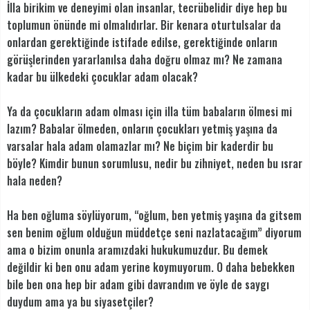
İlla birikim ve deneyimi olan insanlar, tecrübelidir diye hep bu
toplumun önünde mi olmalıdırlar. Bir kenara oturtulsalar da
onlardan gerektiğinde istifade edilse, gerektiğinde onların
görüşlerinden yararlanılsa daha doğru olmaz mı? Ne zamana
kadar bu ülkedeki çocuklar adam olacak?
Ya da çocukların adam olması için illa tüm babaların ölmesi mi
lazım? Babalar ölmeden, onların çocukları yetmiş yaşına da
varsalar hala adam olamazlar mı? Ne biçim bir kaderdir bu
böyle? Kimdir bunun sorumlusu, nedir bu zihniyet, neden bu ısrar
hala neden?
Ha ben oğluma söylüyorum, “oğlum, ben yetmiş yaşına da gitsem
sen benim oğlum olduğun müddetçe seni nazlatacağım” diyorum
ama o bizim onunla aramızdaki hukukumuzdur. Bu demek
değildir ki ben onu adam yerine koymuyorum. O daha bebekken
bile ben ona hep bir adam gibi davrandım ve öyle de saygı
duydum ama ya bu siyasetçiler?