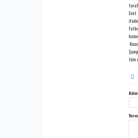
taraf
Evet 
ifade
Futbo
kısmı
Kısac
Şampi
tüm s
Adın
Yoru