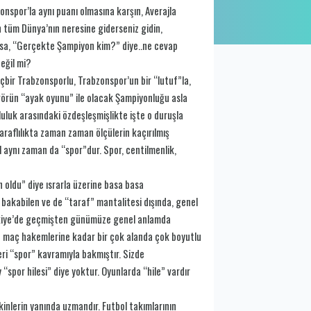
spor’la aynı puanı olmasına karşın, Averajla
 tüm Dünya’nın neresine giderseniz gidin,
arsa, “Gerçekte Şampiyon kim?” diye..ne cevap
eğil mi?
çbir Trabzonsporlu, Trabzonspor’un bir “lutuf”la,
 görün “ayak oyunu” ile olacak Şampiyonluğu asla
uluk arasındaki özdeşleşmişlikte işte o duruşla
araflılıkta zaman zaman ölçülerin kaçırılmış
 aynı zaman da “spor”dur. Spor, centilmenlik,
oldu” diye ısrarla üzerine basa basa
f bakabilen ve de “taraf” mantalitesi dışında, genel
Türkiye’de geçmişten günümüze genel anlamda
n maç hakemlerine kadar bir çok alanda çok boyutlu
ri “spor” kavramıyla bakmıştır. Sizde
 “spor hilesi” diye yoktur. Oyunlarda “hile” vardır
kinlerin yanında uzmandır. Futbol takımlarının