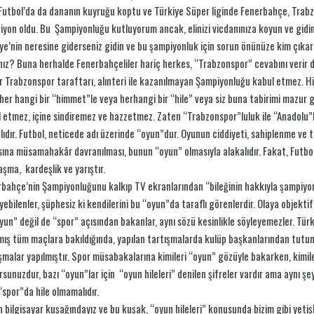
utbol’da da dananın kuyruğu koptu ve Türkiye Süper liginde Fenerbahçe, Trabzon
yon oldu. Bu Şampiyonluğu kutluyorum ancak, elinizi vicdanınıza koyun ve gidin
ye’nin neresine giderseniz gidin ve bu şampiyonluk için sorun önünüze kim çık
ınız? Buna herhalde Fenerbahçeliler hariç herkes, “Trabzonspor” cevabını verir d
r Trabzonspor taraftarı, alınteri ile kazanılmayan Şampiyonluğu kabul etmez. Hi
her hangi bir “himmet”le veya herhangi bir “hile” veya siz buna tabirimi mazur
 etmez, içine sindiremez ve hazzetmez. Zaten “Trabzonspor”luluk ile “Anadolu”l
lıdır. Futbol, neticede adı üzerinde “oyun”dur. Oyunun ciddiyeti, sahiplenme ve t
ına müsamahakâr davranılması, bunun “oyun” olmasıyla alakalıdır. Fakat, Futbol
şma, kardeşlik ve yarıştır.
bahçe’nin Şampiyonluğunu kalkıp TV ekranlarından “bileğinin hakkıyla şampiyon 
yebilenler, şüphesiz ki kendilerini bu “oyun”da taraflı görenlerdir. Olaya objekti
yun” değil de “spor” açısından bakanlar, aynı sözü kesinlikle söyleyemezler. 
mış tüm maçlara bakıldığında, yapılan tartışmalarda kulüp başkanlarından tutu
şmalar yapılmıştır. Spor müsabakalarına kimileri “oyun” gözüyle bakarken, kimile
orsunuzdur, bazı “oyun”lar için “oyun hileleri” denilen şifreler vardır ama aynı şey
spor”da hile olmamalıdır.
 bilgisayar kuşağındayız ve bu kuşak, “oyun hileleri” konusunda bizim gibi yetiş