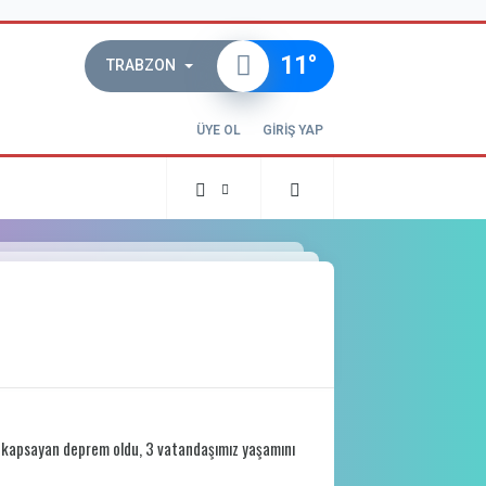
11
°
TRABZON
ÜYE OL
GİRİŞ YAP
ı kapsayan deprem oldu, 3 vatandaşımız yaşamını