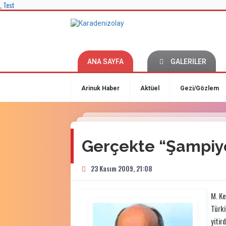
,
Test
ANA SAYFA
GALERİLER
Arinuk Haber
Aktüel
Gezi/Gözlem
Gerçekte “Şampiyo
23 Kasım 2009, 21:08
M. K
Türki
yitir