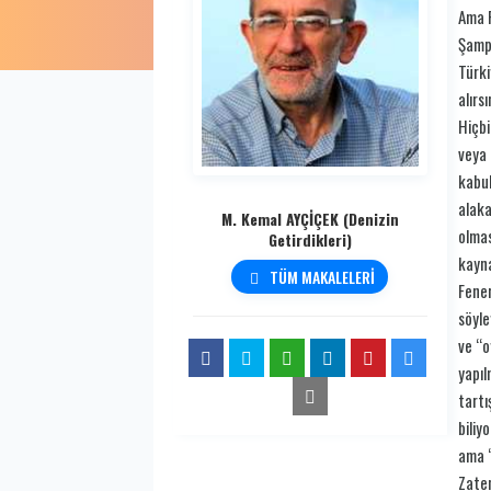
Ama F
Şampi
Türki
alırs
Hiçbi
veya 
kabul
alaka
M. Kemal AYÇİÇEK (Denizin
olmas
Getirdikleri)
kayna
TÜM MAKALELERİ
Fener
söyle
ve “o
yapıl
tartı
biliy
ama “
Zaten