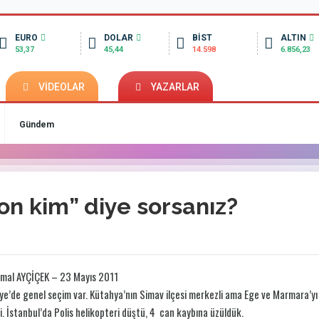
EURO
DOLAR
BİST
ALTIN
53,37
45,44
14.598
6.856,23
VİDEOLAR
YAZARLAR
Gündem
n kim” diye sorsanız?
emal AYÇİÇEK – 23 Mayıs 2011
ye’de genel seçim var. Kütahya’nın Simav ilçesi merkezli ama Ege ve Marmara’y
di. İstanbul’da Polis helikopteri düştü, 4 can kaybına üzüldük.