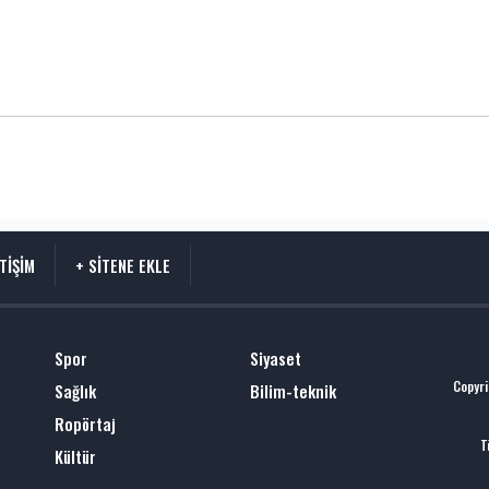
ETİŞİM
+ SİTENE EKLE
Spor
Siyaset
Copyri
Sağlık
Bilim-teknik
Ropörtaj
T
Kültür