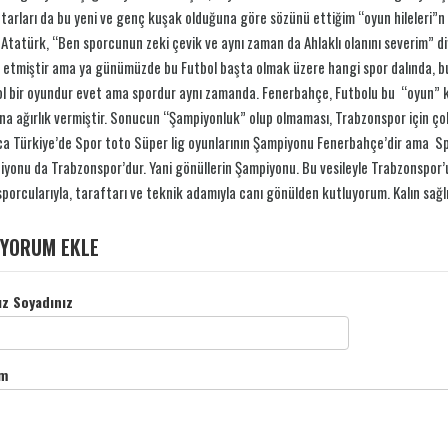
tarları da bu yeni ve genç kuşak olduğuna göre sözünü ettiğim “oyun hileleri”n 
Atatürk, “Ben sporcunun zeki çevik ve aynı zaman da Ahlaklı olanını severim” diy
 etmiştir ama ya günümüzde bu Futbol başta olmak üzere hangi spor dalında, bu
l bir oyundur evet ama spordur aynı zamanda. Fenerbahçe, Futbolu bu “oyun” k
na ağırlık vermiştir. Sonucun “Şampiyonluk” olup olmaması, Trabzonspor için çok
a Türkiye’de Spor toto Süper lig oyunlarının Şampiyonu Fenerbahçe’dir ama Sp
yonu da Trabzonspor’dur. Yani gönüllerin Şampiyonu. Bu vesileyle Trabzonspor
porcularıyla, taraftarı ve teknik adamıyla canı gönülden kutluyorum. Kalın sağlı
YORUM EKLE
ız Soyadınız
m