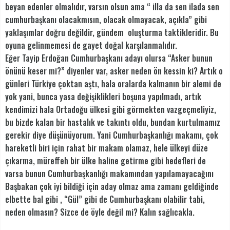
beyan edenler olmalıdır, varsın olsun ama “ illa da sen ilada sen
cumhurbaşkanı olacakmısın, olacak olmayacak, açıkla” gibi
yaklaşımlar doğru değildir, gündem oluşturma taktikleridir. Bu
oyuna gelinmemesi de gayet doğal karşılanmalıdır.
Eğer Tayip Erdoğan Cumhurbaşkanı adayı olursa “Asker bunun
önünü keser mi?” diyenler var, asker neden ön kessin ki? Artık o
günleri Türkiye çoktan aştı, hala oralarda kalmanın bir alemi de
yok yani, bunca yasa değişiklikleri boşuna yapılmadı, artık
kendimizi hala Ortadoğu ülkesi gibi görmekten vazgeçmeliyiz,
bu bizde kalan bir hastalık ve takıntı oldu, bundan kurtulmamız
gerekir diye düşünüyorum. Yani Cumhurbaşkanlığı makamı, çok
hareketli biri için rahat bir makam olamaz, hele ülkeyi düze
çıkarma, müreffeh bir ülke haline getirme gibi hedefleri de
varsa bunun Cumhurbaşkanlığı makamından yapılamayacağını
Başbakan çok iyi bildiği için aday olmaz ama zamanı geldiğinde
elbette bal gibi , “Gül” gibi de Cumhurbaşkanı olabilir tabi,
neden olmasın? Sizce de öyle değil mi? Kalın sağlıcakla.