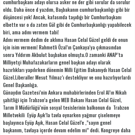
cumhurbaşkanı adayı olursa asker ne der gibi sorular da sorulur
oldu. Daha önce d yazdım, Başbakanın cumhurbaşkanlığı gibi bir
düşüncesi yok! Ancak, kafasında taşıdığı bir Cumhurbaşkanı
elbette var o da zaten Gül gibi de Cumhurbaşkanlığı yapabilecek
biri, ama adını vermem tabi!
Adını vermem dedim de aklıma Hasan Celal Güzel geldi de onun
için isim vermem! Rahmetli Özal’ın Çankaya’ya çıkmasından
sonra Yıldırım Akbulut başbakan olmuştu.O zamanki ANAP’ta
Milliyetçi Muhafazakarların genel başkan adayı olarak
hazırlıkları yapılırken dönemin Milli Eğitim Bakanıydı Hasan Celal
Güzel.Liberaller Mesut Yılmaz’ı destekliyor ve onu hazırlıyorlardı
Genel Başkanlığa.
Günaydın Gazetesi’nin Ankara muhabirlerinden Erol Al’ın Nikah
şahitliği için Trabzon’a gelen MEB Bakanı Hasan Celal Güzel,
Tarım İl Müdürlüğü’nün sosyal tesislerinin balkonun da Trabzon
Milletvekili Eyüp Aşık’la tavla oynarken yağmur çiselemeye
başlayınca Eyüp Aşık, Hasan Celal Güzel’e ,”sayın genel
başkanım, tavlaya içerde devam edelim mi” dedi. Kongreye daha