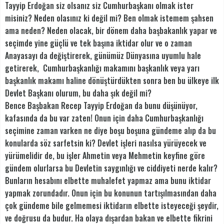
Tayyip Erdoğan siz olsanız siz Cumhurbaşkanı olmak ister
misiniz? Neden olasınız ki değil mi? Ben olmak istemem şahsen
ama neden? Neden olacak, bir dönem daha başbakanlık yapar ve
seçimde yine güçlü ve tek başına iktidar olur ve o zaman
Anayasayı da değiştirerek, günümüz Dünyasına uyumlu hale
getirerek, Cumhurbaşkanlığı makamını başkanlık veya yarı
başkanlık makamı haline dönüştürdükten sonra ben bu ülkeye ilk
Devlet Başkanı olurum, bu daha şık değil mi?
Bence Başbakan Recep Tayyip Erdoğan da bunu düşünüyor,
kafasında da bu var zaten! Onun için daha Cumhurbaşkanlığı
seçimine zaman varken ne diye boşu boşuna gündeme alıp da bu
konularda söz sarfetsin ki? Devlet işleri nasılsa yürüyecek ve
yürümelidir de, bu işler Ahmetin veya Mehmetin keyfine göre
gündem olurlarsa bu Devletin saygınlığı ve ciddiyeti nerde kalır?
Bunların hesabını elbette muhalefet yapmaz ama bunu iktidar
yapmak zorundadır. Onun için bu konunun tartışılmasından daha
çok gündeme bile gelmemesi iktidarın elbette isteyeceği şeydir,
ve doğrusu da budur. Ha olaya dışardan bakan ve elbette fikrini