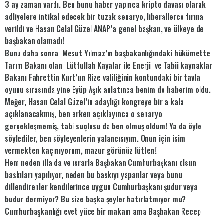
3 ay zaman vardı. Ben bunu haber yapınca kripto davası olarak
adliyelere intikal edecek bir tuzak senaryo, liberallerce fırına
verildi ve Hasan Celal Güzel ANAP’a genel başkan, ve ülkeye de
başbakan olamadı!
Bunu daha sonra Mesut Yılmaz’ın başbakanlığındaki hükümette
Tarım Bakanı olan Lütfullah Kayalar ile Enerji ve Tabii kaynaklar
Bakanı Fahrettin Kurt’un Rize valiliğinin kontundaki bir tavla
oyunu sırasında yine Eyüp Aşık anlatınca benim de haberim oldu.
Meğer, Hasan Celal Güzel’in adaylığı kongreye bir a kala
açıklanacakmış, ben erken açıklayınca o senaryo
gerçekleşmemiş, tabi suçlusu da ben olmuş oldum! Ya da öyle
söylediler, ben söyleyenlerin yalancısıyım. Onun için isim
vermekten kaçınıyorum, mazur görünüz lütfen!
Hem neden illa da ve ısrarla Başbakan Cumhurbaşkanı olsun
baskıları yapılıyor, neden bu baskıyı yapanlar veya bunu
dillendirenler kendilerince uygun Cumhurbaşkanı şudur veya
budur denmiyor? Bu size başka şeyler hatırlatmıyor mu?
Cumhurbaşkanlığı evet yüce bir makam ama Başbakan Recep