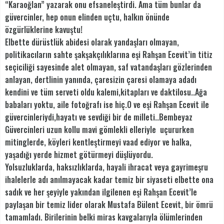
“Karaoğlan” yazarak onu efsaneleştirdi. Ama tüm bunlar da
güvercinler, hep onun elinden uçtu, halkın önünde
özgürlüklerine kavuştu!
Elbette dürüstlük abidesi olarak yandaşları olmayan,
politikacıların sahte şakşakçılıklarına eşi Rahşan Ecevit’in titiz
seçiciliği sayesinde alet olmayan, saf vatandaşları gözlerinden
anlayan, dertlinin yanında, çaresizin çaresi olamaya adadı
kendini ve tüm serveti oldu kalemi,kitapları ve daktilosu..Ağa
babaları yoktu, aile fotoğrafı ise hiç.O ve eşi Rahşan Ecevit ile
güvercinleriydi,hayatı ve sevdiği bir de milleti..Bembeyaz
Güvercinleri uzun kollu mavi gömlekli elleriyle uçururken
mitinglerde, köyleri kentleştirmeyi vaad ediyor ve halka,
yaşadığı yerde hizmet götürmeyi düşlüyordu.
Yolsuzluklarda, haksızlıklarda, hayali ihracat veya gayrimeşru
ihalelerle adı anılmayacak kadar temiz bir siyaseti elbette ona
sadık ve her şeyiyle yakından ilgilenen eşi Rahşan Ecevit’le
paylaşan bir temiz lider olarak Mustafa Bülent Ecevit, bir ömrü
tamamladı. Birilerinin belki miras kavgalarıyla ölümlerinden