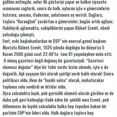
gidilen mitingde, onlar ilk gösteriyi yapar ve halkın siyasete
ısınmasını sağlardı, sonra da halk, oylarını işte o güvercinlerin
hatırına, anısına, ifadesine, anlatımına oy verirdi. Dağlara,
taşlara “Karaoğlan” yazdırtan o güvercinler, bugün artık ağlıyor.
Haklılardı ağlamakta, sahipliklerini yapan Bülent Ecevit, ebedi
yolculuğa çıkmıştı.
Evet, eski başbakanlardan ve DSP’ nin onursal genel başkanı
Mustafa Bülent Ecevit, 1925 yılında doğduğu bu dünya’ya 5
Kasım 2006 günü saat 22.40’ta tam 81 yaşındayken veda etti.
O olmuş gazeteci değil doğmuş bir gazeteciydi. “Gazeteci
olunmaz doğulur” diye bir tabir vardır bizim alemde, işte o da
doğan’dı. Aşk yaşayan biri olarak şairliği vardı haklı olarak! Sonra
politikacı oldu..Hem de “bıyıklı solcu” olarak, muhafazakar
topluma solu sevdirdi ve iktidar oldu.
Oysa solculukta bıyık, pek gericilik alameti olarak görülen ve de
daha çok geri kalmışlığı ifade eden bir şekildi ama Ecevit, pek
dillenmese de bıyıklı solculukla halka hep tepeden bakan bir
partinin CHP’nin lideri oldu. Halk dağlara taşlara hep