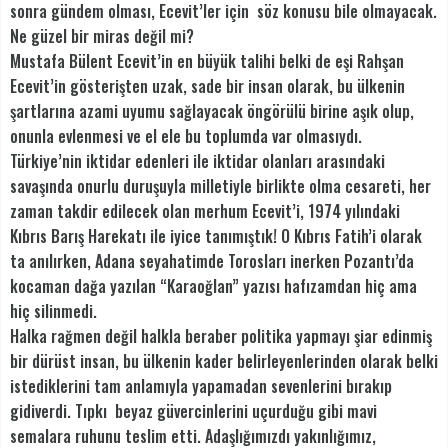
sonra gündem olması, Ecevit’ler için söz konusu bile olmayacak.
Ne güzel bir miras değil mi?
Mustafa Bülent Ecevit’in en büyük talihi belki de eşi Rahşan
Ecevit’in gösterişten uzak, sade bir insan olarak, bu ülkenin
şartlarına azami uyumu sağlayacak öngörülü birine aşık olup,
onunla evlenmesi ve el ele bu toplumda var olmasıydı.
Türkiye’nin iktidar edenleri ile iktidar olanları arasındaki
savaşında onurlu duruşuyla milletiyle birlikte olma cesareti, her
zaman takdir edilecek olan merhum Ecevit’i, 1974 yılındaki
Kıbrıs Barış Harekatı ile iyice tanımıştık! O Kıbrıs Fatih’i olarak
ta anılırken, Adana seyahatimde Torosları inerken Pozantı’da
kocaman dağa yazılan “Karaoğlan” yazısı hafızamdan hiç ama
hiç silinmedi.
Halka rağmen değil halkla beraber politika yapmayı şiar edinmiş
bir dürüst insan, bu ülkenin kader belirleyenlerinden olarak belki
istediklerini tam anlamıyla yapamadan sevenlerini bırakıp
gidiverdi. Tıpkı beyaz güvercinlerini uçurduğu gibi mavi
semalara ruhunu teslim etti. Adaşlığımızdı yakınlığımız,