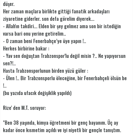
düşer.
Her zaman maçlara birlikte gittiği fanatik arkadaşları
ziyaretine giderler. son defa görelim diyerek...
- Allah'ın takdiri... Elden bir şey gelmez ama son bir istediğin
varsa bari onu yerine getirelim..
- O zaman beni Fenerbahçe’ye üye yapın !..
Herkes birbirine bakar :
- Yav sen doğuştan Trabzonspor'lu değil misin ?.. Ne yapıyorsun
sen?!..
Hasta Trabzonsporlunun birden yüzü güler :
- Ülen !.. Bir Trabzonsporlu öleceğine, bir Fenerbahçeli ölsün be
!..
(bu yazıda ufacık değişiklik yapıldı)
Rize' den M.T. soruyor:
"Ben 38 yaşında, kimya öğretmeni bir genç bayanım. Üç ay
kadar önce kısmetim açıldı ve iyi niyetli bir gençle tanıştım.