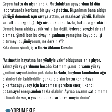
Geçen hafta da nişanlandık. Mutluluktan uçuyordum ki dün
laboratuarda korkunç bir şey keşfettim. Nişanlımın bana aldığı
yüzüğü denemek için civaya attım, ve maalesef yüzdü. Halbuki
saf altinin özgül ağırlığı civanınkinden fazla, batması gerekirdi.
Demek bana aldığı yüzük saf altın değil, öyleyse sevgisi de saf
olamaz. Şimdi ben bu civayı nişanlımın yemeğine koyup bu işi
bitirmeyi düşünüyorum, ne dersiniz"?
Sıkı durun şimdi, işte Güzin Ablanın Cevabı:
"Arsimet'in hayatına her yönüyle vakıf olduğunuz anlaşılıyor.
Yalnız yüzey gerilimini hesaba katmamışsınız, civanın yüzey
gerilimi suyunkinden çok daha fazladır, böylece kendinden ağır
cisimleri de kaldirabilir, çünkü o cisim batarken ortaya
çıkartacağı yüzey için harcaması gereken enerji, kendi
potansiyel enerjisinden fazla olabilir. Ayrıca civanın saf olmama
ihtimali de var, o yüzden ani kararlar vermeyin derim".
YORUM EKLE