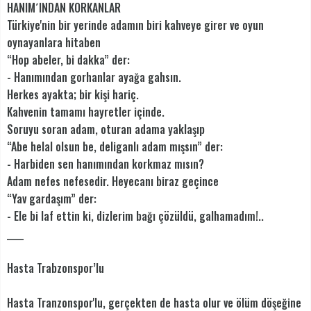
HANIM´INDAN KORKANLAR
Türkiye'nin bir yerinde adamın biri kahveye girer ve oyun
oynayanlara hitaben
“Hop abeler, bi dakka” der:
- Hanımından gorhanlar ayağa gahsın.
Herkes ayakta; bir kişi hariç.
Kahvenin tamamı hayretler içinde.
Soruyu soran adam, oturan adama yaklaşıp
“Abe helal olsun be, deliganlı adam mışsın” der:
- Harbiden sen hanımından korkmaz mısın?
Adam nefes nefesedir. Heyecanı biraz geçince
“Yav gardaşım” der:
- Ele bi laf ettin ki, dizlerim bağı çözüldü, galhamadım!..
____
Hasta Trabzonspor’lu
Hasta Tranzonspor'lu, gerçekten de hasta olur ve ölüm döşeğine