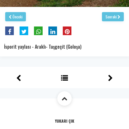
Önceki
Sonraki
İsporit yaylası - Araklı- Taşgeçit (Goloşa)
YUKARI ÇIK