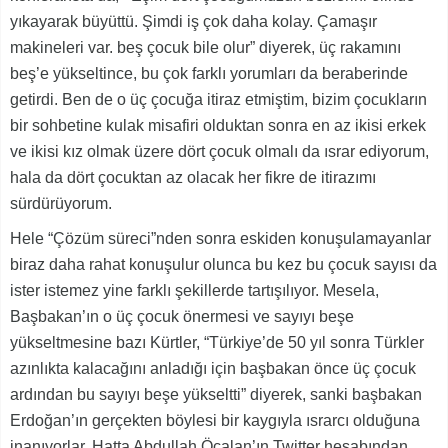
yıkayarak büyüttü. Şimdi iş çok daha kolay. Çamaşır
makineleri var. beş çocuk bile olur” diyerek, üç rakamını
beş’e yükseltince, bu çok farklı yorumları da beraberinde
getirdi. Ben de o üç çocuğa itiraz etmiştim, bizim çocukların
bir sohbetine kulak misafiri olduktan sonra en az ikisi erkek
ve ikisi kız olmak üzere dört çocuk olmalı da ısrar ediyorum,
hala da dört çocuktan az olacak her fikre de itirazımı
sürdürüyorum.
Hele “Çözüm süreci”nden sonra eskiden konuşulamayanlar
biraz daha rahat konuşulur olunca bu kez bu çocuk sayısı da
ister istemez yine farklı şekillerde tartışılıyor. Mesela,
Başbakan’ın o üç çocuk önermesi ve sayıyı beşe
yükseltmesine bazı Kürtler, “Türkiye’de 50 yıl sonra Türkler
azınlıkta kalacağını anladığı için başbakan önce üç çocuk
ardından bu sayıyı beşe yükseltti” diyerek, sanki başbakan
Erdoğan’ın gerçekten böylesi bir kaygıyla ısrarcı olduğuna
inanıyorlar. Hatta Abdullah Öcalan’ın Twitter hesabından