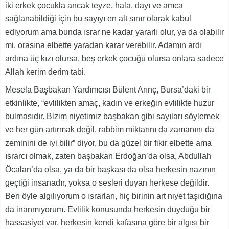
iki erkek çocukla ancak teyze, hala, dayı ve amca
sağlanabildiği için bu sayıyı en alt sınır olarak kabul
ediyorum ama bunda ısrar ne kadar yararlı olur, ya da olabilir
mi, orasına elbette yaradan karar verebilir. Adamın ardı
ardına üç kızı olursa, beş erkek çocuğu olursa onlara sadece
Allah kerim derim tabi.
Mesela Başbakan Yardımcısı Bülent Arınç, Bursa’daki bir
etkinlikte, “evlilikten amaç, kadın ve erkeğin evlilikte huzur
bulmasıdır. Bizim niyetimiz başbakan gibi sayıları söylemek
ve her gün artırmak değil, rabbim miktarını da zamanını da
zeminini de iyi bilir” diyor, bu da güzel bir fikir elbette ama
ısrarcı olmak, zaten başbakan Erdoğan’da olsa, Abdullah
Öcalan’da olsa, ya da bir başkası da olsa herkesin nazının
geçtiği insanadır, yoksa o sesleri duyan herkese değildir.
Ben öyle algılıyorum o ısrarları, hiç birinin art niyet taşıdığına
da inanmıyorum. Evlilik konusunda herkesin duyduğu bir
hassasiyet var, herkesin kendi kafasına göre bir algısı bir