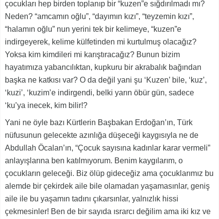
çocukları hep birden toplanıp bir “kuzen”e sığdırılmadı mı?
Neden? “amcamın oğlu”, “dayımın kızı”, “teyzemin kızı”,
“halamın oğlu” nun yerini tek bir kelimeye, “kuzen”e
indirgeyerek, kelime külfetinden mi kurtulmuş olacağız?
Yoksa kim kimdileri mi karıştıracağız? Bunun bizim
hayatımıza yabancılıktan, kupkuru bir akrabalık bağından
başka ne katkısı var? O da değil yani şu ‘Kuzen’ bile, ‘kuz’,
‘kuzi’, ‘kuzim’e indirgendi, belki yarın öbür gün, sadece
‘ku’ya inecek, kim bilir!?
Yani ne öyle bazı Kürtlerin Başbakan Erdoğan’ın, Türk
nüfusunun gelecekte azınlığa düşeceği kaygısıyla ne de
Abdullah Öcalan’ın, “Çocuk sayısına kadınlar karar vermeli”
anlayışlarına ben katılmıyorum. Benim kaygılarım, o
çocukların geleceği. Biz ölüp gideceğiz ama çocuklarımız bu
alemde bir çekirdek aile bile olamadan yaşamasınlar, geniş
aile ile bu yaşamın tadını çıkarsınlar, yalnızlık hissi
çekmesinler! Ben de bir sayıda ısrarcı değilim ama iki kız ve