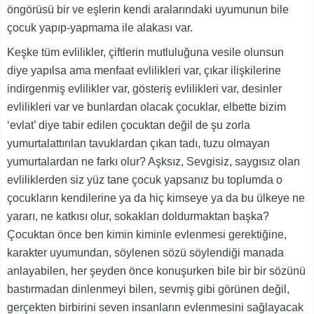
öngörüsü bir ve eşlerin kendi aralarındaki uyumunun bile
çocuk yapıp-yapmama ile alakası var.
Keşke tüm evlilikler, çiftlerin mutluluğuna vesile olunsun
diye yapılsa ama menfaat evlilikleri var, çıkar ilişkilerine
indirgenmiş evlilikler var, gösteriş evlilikleri var, desinler
evlilikleri var ve bunlardan olacak çocuklar, elbette bizim
‘evlat’ diye tabir edilen çocuktan değil de şu zorla
yumurtalattırılan tavuklardan çıkan tadı, tuzu olmayan
yumurtalardan ne farkı olur? Aşksız, Sevgisiz, saygısız olan
evliliklerden siz yüz tane çocuk yapsanız bu toplumda o
çocukların kendilerine ya da hiç kimseye ya da bu ülkeye ne
yararı, ne katkısı olur, sokakları doldurmaktan başka?
Çocuktan önce ben kimin kiminle evlenmesi gerektiğine,
karakter uyumundan, söylenen sözü söylendiği manada
anlayabilen, her şeyden önce konuşurken bile bir bir sözünü
bastırmadan dinlenmeyi bilen, sevmiş gibi görünen değil,
gerçekten birbirini seven insanların evlenmesini sağlayacak