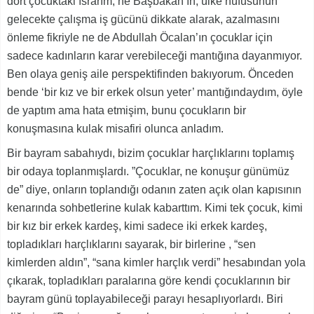
dört çocuktaki ısrarım, ne Başbakan’ın, ülke nüfusunun
gelecekte çalışma iş gücünü dikkate alarak, azalmasını
önleme fikriyle ne de Abdullah Öcalan’ın çocuklar için
sadece kadınların karar verebileceği mantığına dayanmıyor.
Ben olaya geniş aile perspektifinden bakıyorum. Önceden
bende ‘bir kız ve bir erkek olsun yeter’ mantığındaydım, öyle
de yaptım ama hata etmişim, bunu çocukların bir
konuşmasına kulak misafiri olunca anladım.
Bir bayram sabahıydı, bizim çocuklar harçlıklarını toplamış
bir odaya toplanmışlardı. ”Çocuklar, ne konuşur günümüz
de” diye, onların toplandığı odanın zaten açık olan kapısının
kenarında sohbetlerine kulak kabarttım. Kimi tek çocuk, kimi
bir kız bir erkek kardeş, kimi sadece iki erkek kardeş,
topladıkları harçlıklarını sayarak, bir birlerine , “sen
kimlerden aldın”, “sana kimler harçlık verdi” hesabından yola
çıkarak, topladıkları paralarına göre kendi çocuklarının bir
bayram günü toplayabileceği parayı hesaplıyorlardı. Biri