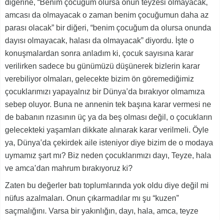
diğerine, “Benim çocuğum olursa onun teyzesi olmayacak,
amcası da olmayacak o zaman benim çocuğumun daha az
parası olacak” bir diğeri, “benim çocuğum da olursa onunda
dayısı olmayacak, halası da olmayacak” diyordu. İşte o
konuşmalardan sonra anladım ki, çocuk sayısına karar
verilirken sadece bu günümüzü düşünerek bizlerin karar
verebiliyor olmaları, gelecekte bizim ön göremediğimiz
çocuklarımızı yapayalnız bir Dünya’da bırakıyor olmamıza
sebep oluyor. Buna ne annenin tek başına karar vermesi ne
de babanın rızasının üç ya da beş olması değil, o çocukların
gelecekteki yaşamları dikkate alınarak karar verilmeli. Öyle
ya, Dünya’da çekirdek aile isteniyor diye bizim de o modaya
uymamız şart mı? Biz neden çocuklarımızı dayı, Teyze, hala
ve amca’dan mahrum bırakıyoruz ki?
Zaten bu değerler batı toplumlarında yok oldu diye değil mi
nüfus azalmaları. Onun çıkarmadılar mı şu “kuzen”
saçmalığını. Varsa bir yakınlığın, dayı, hala, amca, teyze