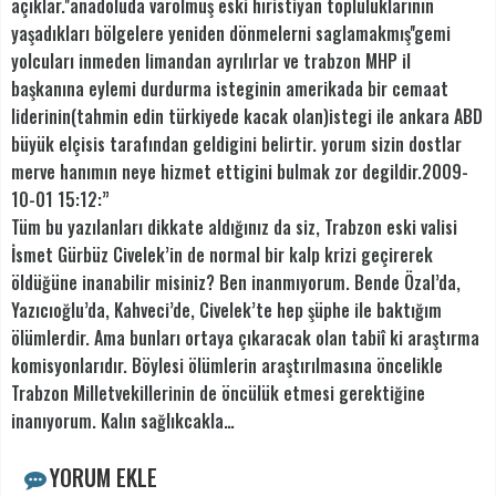
açıklar.''anadoluda varolmuş eski hıristiyan topluluklarının
yaşadıkları bölgelere yeniden dönmelerni saglamakmış''gemi
yolcuları inmeden limandan ayrılırlar ve trabzon MHP il
başkanına eylemi durdurma isteginin amerikada bir cemaat
liderinin(tahmin edin türkiyede kacak olan)istegi ile ankara ABD
büyük elçisis tarafından geldigini belirtir. yorum sizin dostlar
merve hanımın neye hizmet ettigini bulmak zor degildir.2009-
10-01 15:12:”
Tüm bu yazılanları dikkate aldığınız da siz, Trabzon eski valisi
İsmet Gürbüz Civelek’in de normal bir kalp krizi geçirerek
öldüğüne inanabilir misiniz? Ben inanmıyorum. Bende Özal’da,
Yazıcıoğlu’da, Kahveci’de, Civelek’te hep şüphe ile baktığım
ölümlerdir. Ama bunları ortaya çıkaracak olan tabiî ki araştırma
komisyonlarıdır. Böylesi ölümlerin araştırılmasına öncelikle
Trabzon Milletvekillerinin de öncülük etmesi gerektiğine
inanıyorum. Kalın sağlıkcakla…
YORUM EKLE