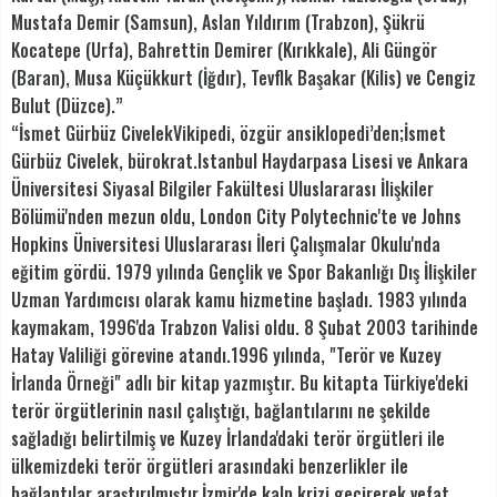
Mustafa Demir (Samsun), Aslan Yıldırım (Trabzon), Şükrü
Kocatepe (Urfa), Bahrettin Demirer (Kırıkkale), Ali Güngör
(Baran), Musa Küçükkurt (İğdır), Tevflk Başakar (Kilis) ve Cengiz
Bulut (Düzce).”
“İsmet Gürbüz CivelekVikipedi, özgür ansiklopedi’den;İsmet
Gürbüz Civelek, bürokrat.Istanbul Haydarpasa Lisesi ve Ankara
Üniversitesi Siyasal Bilgiler Fakültesi Uluslararası İlişkiler
Bölümü'nden mezun oldu, London City Polytechnic'te ve Johns
Hopkins Üniversitesi Uluslararası İleri Çalışmalar Okulu'nda
eğitim gördü. 1979 yılında Gençlik ve Spor Bakanlığı Dış İlişkiler
Uzman Yardımcısı olarak kamu hizmetine başladı. 1983 yılında
kaymakam, 1996'da Trabzon Valisi oldu. 8 Şubat 2003 tarihinde
Hatay Valiliği görevine atandı.1996 yılında, "Terör ve Kuzey
İrlanda Örneği" adlı bir kitap yazmıştır. Bu kitapta Türkiye'deki
terör örgütlerinin nasıl çalıştığı, bağlantılarını ne şekilde
sağladığı belirtilmiş ve Kuzey İrlanda'daki terör örgütleri ile
ülkemizdeki terör örgütleri arasındaki benzerlikler ile
bağlantılar araştırılmıştır.İzmir'de kalp krizi geçirerek vefat