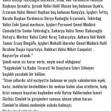
Başkaya Şırnak'a, Şırnak Valisi Halil Ulusoy boş bulunan Uşak'a,
Erzurum Valisi Ahmet Kayhan boş bulunan Konya'ya, İçişleri Teftiş
Kurulu Başkan Yardımcısı Derya Kadıoğlu Erzurum'a, Tekirdağ
Valisi Zeki Şanal merkeze, İçişleri Personel Genel Müdürü
Cemalettin Sevim Tekirdağ'a, Sakarya Valisi Yener Rakıcıoğlu
Hatay'a, Merkez Valisi Cahit Kıraç Sakarya'ya, Ankara Vali Vekili
Tamer Ersoy Bingöl'e, İçişleri Mahalli İdareler Genel Müdürü Halil
İbrahim Daşöz Isparta'ya, Hakkari Valisi Nihat Canpolat
Kayseri'ye atandı.”
Şimdi varın siz karar verin, neyin nasıl olduğuna!
“Soğukoluk`ta Kadın Ticareti Ve Uyuşturu İzleri Siliniyor
başlıklı yazıdaki bir bölüm;
“Uzun yıllardır atıl vaziyette bulunan ve yayla sakinlerinin eşek,
katır, ineklerini besledikleri bir mekan halini alan otellerin, kalp
krizi sonucu hayatını kaybeden eski Hatay Valilerinden İsmet
Gürbüz Civelek’in girişimleri sonucu alınan yıkım kararı
Civelek’in ölümü nedeniyle askıda kalmıştı.