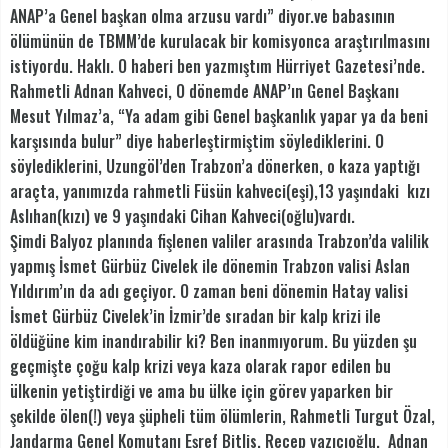
ANAP’a Genel başkan olma arzusu vardı” diyor.ve babasının
ölümünün de TBMM’de kurulacak bir komisyonca araştırılmasını
istiyordu. Haklı. O haberi ben yazmıştım Hürriyet Gazetesi’nde.
Rahmetli Adnan Kahveci, O dönemde ANAP’ın Genel Başkanı
Mesut Yılmaz’a, “Ya adam gibi Genel başkanlık yapar ya da beni
karşısında bulur” diye haberleştirmiştim söylediklerini. O
söylediklerini, Uzungöl’den Trabzon’a dönerken, o kaza yaptığı
araçta, yanımızda rahmetli Füsün kahveci(eşi),13 yaşındaki kızı
Aslıhan(kızı) ve 9 yaşındaki Cihan Kahveci(oğlu)vardı.
Şimdi Balyoz planında fişlenen valiler arasında Trabzon’da valilik
yapmış İsmet Gürbüz Civelek ile dönemin Trabzon valisi Aslan
Yıldırım’ın da adı geçiyor. O zaman beni dönemin Hatay valisi
İsmet Gürbüz Civelek’in İzmir’de sıradan bir kalp krizi ile
öldüğüne kim inandırabilir ki? Ben inanmıyorum. Bu yüzden şu
geçmişte çoğu kalp krizi veya kaza olarak rapor edilen bu
ülkenin yetiştirdiği ve ama bu ülke için görev yaparken bir
şekilde ölen(!) veya şüpheli tüm ölümlerin, Rahmetli Turgut Özal,
Jandarma Genel Komutanı Eşref Bitlis, Recep yazıcıoğlu, Adnan