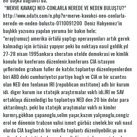
Bir başka bağlantı da;
“MERVE KAVAKÇI NEO-CONLARLA NEREDE VE NEDEN BULUŞTU?”
http://www.odatv.com/n.php?n=merve-kavakci-neo-conlarla-
nerede-ve-neden-bulustu-0110091200 Deniz Hakyemez’in
başlıklı yazısına yapılan yoruma bir bakın hele;
“eray(rumuz) amerika örtülü yaptıgı operasyonları artık gerek
kalmadıgı için örtüsüz yapıyor peki bu noktaya nasıl geldik.yıl
27-28 nisan 1995ankara sheraton otelde demokrasi ve kimlik
konulu bir konferans düzenlenir.konferans CIA istasyon
şeflerinden graham fuller de katılır.toplantıyı düzenleyenlerden
biri ABD deki cumhuriyetci partiye baglı ve CIA ın bir uzantısı
olan NED den fonlanan IRI (republican ınstitune) adlı bir kurum
idi. diger kurum ise statejik araştırmalar vakfı idi.IRI ve SAV
ortaklaşa düzenledigi bu toplantıya NED den 20 bin dolar para
aktarılmıştı. peki bu statejik araştımalar vakfı nı kimler
kurmrş.gökhan çapanoglu,selim yaşar,kazım yalçınoglu,cengiz
erol ve dönemin trabzon valisi ismet gürbüz civelek.bir vali nasıl
olurda CIA baglantılı bir vakıfla toplantı düzenliyebilir.şu an o