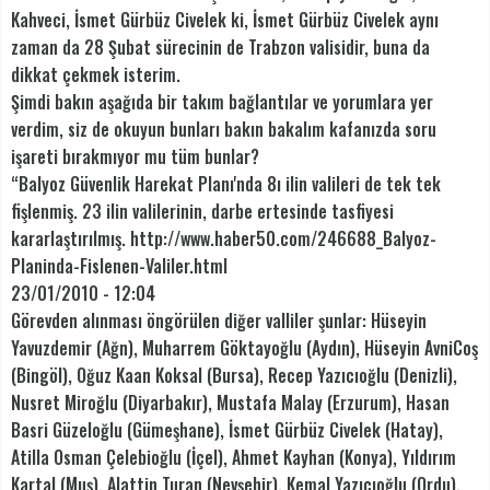
Kahveci, İsmet Gürbüz Civelek ki, İsmet Gürbüz Civelek aynı
zaman da 28 Şubat sürecinin de Trabzon valisidir, buna da
dikkat çekmek isterim.
Şimdi bakın aşağıda bir takım bağlantılar ve yorumlara yer
verdim, siz de okuyun bunları bakın bakalım kafanızda soru
işareti bırakmıyor mu tüm bunlar?
“Balyoz Güvenlik Harekat Planı'nda 8ı ilin valileri de tek tek
fişlenmiş. 23 ilin valilerinin, darbe ertesinde tasfiyesi
kararlaştırılmış. http://www.haber50.com/246688_Balyoz-
Planinda-Fislenen-Valiler.html
23/01/2010 - 12:04
Görevden alınması öngörülen diğer valliler şunlar: Hüseyin
Yavuzdemir (Ağn), Muharrem Göktayoğlu (Aydın), Hüseyin AvniCoş
(Bingöl), Oğuz Kaan Koksal (Bursa), Recep Yazıcıoğlu (Denizli),
Nusret Miroğlu (Diyarbakır), Mustafa Malay (Erzurum), Hasan
Basri Güzeloğlu (Gümeşhane), İsmet Gürbüz Civelek (Hatay),
Atilla Osman Çelebioğlu (İçel), Ahmet Kayhan (Konya), Yıldırım
Kartal (Muş), Alattin Turan (Nevşehir), Kemal Yazıcıoğlu (Ordu),