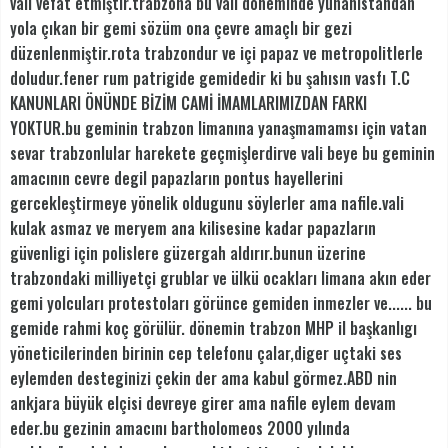
vali vefat etmiştir.trabzona bu vali döneminde yunanistandan
yola çıkan bir gemi sözüm ona çevre amaçlı bir gezi
düzenlenmiştir.rota trabzondur ve içi papaz ve metropolitlerle
doludur.fener rum patrigide gemidedir ki bu şahısın vasfı T.C
KANUNLARI ÖNÜNDE BİZİM CAMİ İMAMLARIMIZDAN FARKI
YOKTUR.bu geminin trabzon limanına yanaşmamamsı için vatan
sevar trabzonlular harekete geçmişlerdirve vali beye bu geminin
amacının cevre degil papazların pontus hayellerini
gercekleştirmeye yönelik oldugunu söylerler ama nafile.vali
kulak asmaz ve meryem ana kilisesine kadar papazların
güvenligi için polislere güzergah aldırır.bunun üzerine
trabzondaki milliyetçi grublar ve ülkü ocakları limana akın eder
gemi yolcuları protestoları görünce gemiden inmezler ve...... bu
gemide rahmi koç görülür. dönemin trabzon MHP il başkanlıgı
yöneticilerinden birinin cep telefonu çalar,diger uçtaki ses
eylemden desteginizi çekin der ama kabul görmez.ABD nin
ankjara büyük elçisi devreye girer ama nafile eylem devam
eder.bu gezinin amacını bartholomeos 2000 yılında