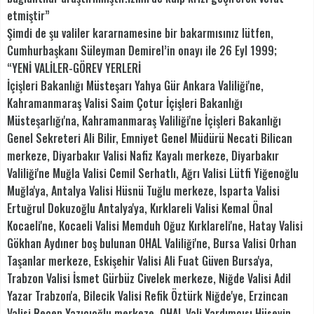
etmiştir”
Şimdi de şu valiler kararnamesine bir bakarmısınız lütfen,
Cumhurbaşkanı Süleyman Demirel’in onayı ile 26 Eyl 1999;
“YENİ VALİLER-GÖREV YERLERİ
İçişleri Bakanlığı Müsteşarı Yahya Gür Ankara Valiliği'ne,
Kahramanmaraş Valisi Saim Çotur İçişleri Bakanlığı
Müsteşarlığı'na, Kahramanmaraş Valiliği'ne İçişleri Bakanlığı
Genel Sekreteri Ali Bilir, Emniyet Genel Müdürü Necati Bilican
merkeze, Diyarbakır Valisi Nafiz Kayalı merkeze, Diyarbakır
Valiliği'ne Muğla Valisi Cemil Serhatlı, Ağrı Valisi Lütfi Yiğenoğlu
Muğla'ya, Antalya Valisi Hüsnü Tuğlu merkeze, Isparta Valisi
Ertuğrul Dokuzoğlu Antalya'ya, Kırklareli Valisi Kemal Önal
Kocaeli'ne, Kocaeli Valisi Memduh Oğuz Kırklareli'ne, Hatay Valisi
Gökhan Aydıner boş bulunan OHAL Valiliği'ne, Bursa Valisi Orhan
Taşanlar merkeze, Eskişehir Valisi Ali Fuat Güven Bursa'ya,
Trabzon Valisi İsmet Gürbüz Civelek merkeze, Niğde Valisi Adil
Yazar Trabzon'a, Bilecik Valisi Refik Öztürk Niğde'ye, Erzincan
Valisi Recep Yazıcıoğlu merkeze, OHAL Vali Yardımcısı Hüseyin