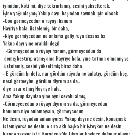
iyimidur, köti mi, diye tekrarlamış, sesini yükselterek.
İşine yoğunlaşmış Yakup dayı, başından savmak için olacak
-Ooo görmeycedun o rüyayı hanum
Hayriye hala, üstelemiş, bir daha,
-Niye görmiycedum ne anlama geliy rüya desana ba
Yakup dayı yine oralıklı değil
-Görmeycedun o rüyayı hanum, görmeycedun da
demiş kestirip atmış ama Hayriye hala, yine tatmin olmamış ve
üstelemiş, sesini yükseltmiş biraz daha
- E gördüm bi defa, nar gördüm rüyada ne anlatiy, gördüm hoş,
nasıl görmeyim, gördüm diyrum sa da..
diye ısrar etmiş Hayriye hala.
Ama Yakup dayıdan yine aynı cevabı almış,
-Görmeyecedun o rüyayı diyrum sa da, görmeycedun
hanumm.niye anlamaysun, görmeycedun.
Ne desin, rüyadan anlamıyorsa Yakup dayı ne desin, konuşmak
istemiyorsa ne desin, o sıra aklı başka bir işteyken ne desin,
kısaca savıyor işte..Karadeniz’de fıkralar böylece doğmuş oluyor.