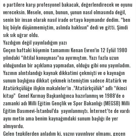
o partilere karşı profesyonel bakacak, değerlendirecek ve oyunu
vereceksin. Mesele, onun, bunun, şunun nasıl olmasında değil,
senin bir insan olarak nasıl irade ortaya koymandır dedim. “ben
hiç böyle düşünmemiştim, aslında haklısın” dedi ve gitti. Şimdi
sık sık uğrar oldu.
Yazdığım değil yayınladığım yazı
Geçen haftaki köşemin tamamını Kenan Evren’in 12 Eylül 1980
yılındaki “ihtilal konuşması”na ayırmıştım. Yazı fazla uzun
olduğundan bir açıklama yapmadan, olduğu gibi onu yayınladım.
Yazının alıntılandığı kaynak dikkatimi çekmişti ve o kaynağın
sunum başlığına dikkat çekmek istemiştim sadece Atatürk ve
Atatürkçülüğe ilişkin makaleler’in .”Atatürkçülük” adlı “ikinci
kitap” Genel Kurmay Başkanlığınca hazırlanmış ve 1988’de o
zamanki adı Milli Eğitim Gençlik ve Spor Bakanlığı (MEGSB) Milli
Eğitim Basımevi-İstanbul’da yayınlanmıştı. İnternet’te de vardı
aynı metin ama benim kaynağımdaki sunum başlığı ile yer
almıyordu.
Gelen tepkilerden anladım ki, yazıyı yayınlıyor olmamı, geçen