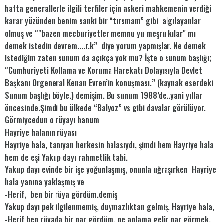
hafta generallerle ilgili terfiler için askeri mahkemenin verdiği
karar yüzünden benim sanki bir “tırsmam” gibi algılayanlar
olmuş ve “"bazen mecburiyetler memnu yu meşru kılar" mı
demek istedin devrem....r.k” diye yorum yapmışlar. Ne demek
istediğim zaten sunum da açıkça yok mu? İşte o sunum başlığı;
“Cumhuriyeti Kollama ve Koruma Harekatı Dolayısıyla Devlet
Başkanı Orgeneral Kenan Evren’in konuşması.” (kaynak eserdeki
Sunum başlığı böyle.) demişim. Bu sunum 1988’de..yani yıllar
öncesinde.Şimdi bu ülkede “Balyoz” vs gibi davalar görülüyor.
Görmiycedun o rüyayı hanum
Hayriye halanın rüyası
Hayriye hala, tanıyan herkesin halasıydı, şimdi hem Hayriye hala
hem de eşi Yakup dayı rahmetlik tabi.
Yakup dayı evinde bir işe yoğunlaşmış, onunla uğraşırken Hayriye
hala yanına yaklaşmış ve
-Herif, ben bir rüya gördüm.demiş
Yakup dayı pek ilgilenmemiş, duymazlıktan gelmiş. Hayriye hala,
-Herif ben rüyada bir nar gördüm, ne anlama gelir nar görmek,