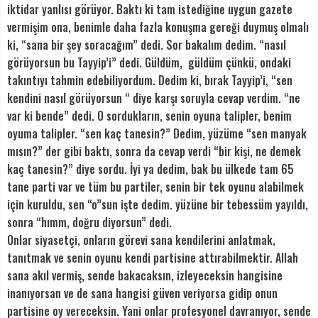
iktidar yanlısı görüyor. Baktı ki tam istediğine uygun gazete
vermişim ona, benimle daha fazla konuşma gereği duymuş olmalı
ki, “sana bir şey soracağım” dedi. Sor bakalım dedim. “nasıl
görüyorsun bu Tayyip’i” dedi. Güldüm, güldüm çünkü, ondaki
takıntıyı tahmin edebiliyordum. Dedim ki, bırak Tayyip’i, “sen
kendini nasıl görüyorsun “ diye karşı soruyla cevap verdim. “ne
var ki bende” dedi. O sordukların, senin oyuna talipler, benim
oyuma talipler. “sen kaç tanesin?” Dedim, yüzüme “sen manyak
mısın?” der gibi baktı, sonra da cevap verdi “bir kişi, ne demek
kaç tanesin?” diye sordu. İyi ya dedim, bak bu ülkede tam 65
tane parti var ve tüm bu partiler, senin bir tek oyunu alabilmek
için kuruldu, sen “o”sun işte dedim. yüzüne bir tebessüm yayıldı,
sonra “hımm, doğru diyorsun” dedi.
Onlar siyasetçi, onların görevi sana kendilerini anlatmak,
tanıtmak ve senin oyunu kendi partisine attırabilmektir. Allah
sana akıl vermiş, sende bakacaksın, izleyeceksin hangisine
inanıyorsan ve de sana hangisi güven veriyorsa gidip onun
partisine oy vereceksin. Yani onlar profesyonel davranıyor, sende