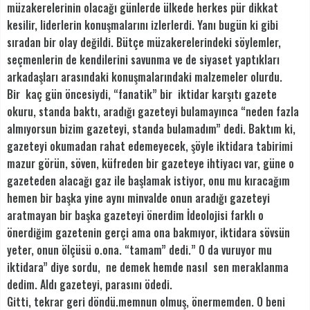
müzakerelerinin olacağı günlerde ülkede herkes pür dikkat
kesilir, liderlerin konuşmalarını izlerlerdi. Yanı bugün ki gibi
sıradan bir olay değildi. Bütçe müzakerelerindeki söylemler,
seçmenlerin de kendilerini savunma ve de siyaset yaptıkları
arkadaşları arasındaki konuşmalarındaki malzemeler olurdu.
Bir kaç gün öncesiydi, “fanatik” bir iktidar karşıtı gazete
okuru, standa baktı, aradığı gazeteyi bulamayınca “neden fazla
almıyorsun bizim gazeteyi, standa bulamadım” dedi. Baktım ki,
gazeteyi okumadan rahat edemeyecek, şöyle iktidara tabirimi
mazur görün, söven, küfreden bir gazeteye ihtiyacı var, güne o
gazeteden alacağı gaz ile başlamak istiyor, onu mu kıracağım
hemen bir başka yine aynı minvalde onun aradığı gazeteyi
aratmayan bir başka gazeteyi önerdim İdeolojisi farklı o
önerdiğim gazetenin gerçi ama ona bakmıyor, iktidara sövsün
yeter, onun ölçüsü o.ona. “tamam” dedi.” O da vuruyor mu
iktidara” diye sordu, ne demek hemde nasıl sen meraklanma
dedim. Aldı gazeteyi, parasını ödedi.
Gitti, tekrar geri döndü.memnun olmuş, önermemden. O beni