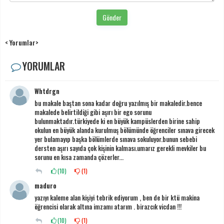
Gönder
< Yorumlar>
YORUMLAR
Whtdrgn
bu makale baştan sona kadar doğru yazılmış bir makaledir.bence
makalede belirtildiği gibi aşırı bir ego sorunu
bulunmaktadır.türkiyede ki en büyük kampüslerden birine sahip
okulun en büyük alanda kurulmuş bölümünde öğrenciler sınava girecek
yer bulamayıp başka bölümlerde sınava sokuluyor.bunun sebebi
dersten aşırı sayıda çok kişinin kalması.umarız gerekli mevkiler bu
sorunu en kısa zamanda çözerler...
(
10
)
(
1
)
maduro
yazıyı kaleme alan kişiyi tebrik ediyorum , ben de bir ktü makina
öğrencisi olarak altına imzamı atarım . birazcık vicdan !!!
(
10
)
(
1
)