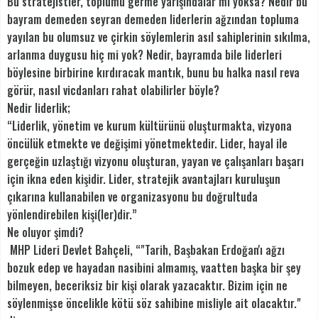
Bu stratejistler, toplumu germe yarışındalar mı yoksa? Nedir bu
bayram demeden seyran demeden liderlerin ağzından topluma
yayılan bu olumsuz ve çirkin söylemlerin asıl sahiplerinin sıkılma,
arlanma duygusu hiç mi yok? Nedir, bayramda bile liderleri
böylesine birbirine kırdıracak mantık, bunu bu halka nasıl reva
görür, nasıl vicdanları rahat olabilirler böyle?
Nedir liderlik;
“Liderlik, yönetim ve kurum kültürünü oluşturmakta, vizyona
öncülük etmekte ve değişimi yönetmektedir. Lider, hayal ile
gerçeğin uzlaştığı vizyonu oluşturan, yayan ve çalışanları başarı
için ikna eden kişidir. Lider, stratejik avantajları kuruluşun
çıkarına kullanabilen ve organizasyonu bu doğrultuda
yönlendirebilen kişi(ler)dir.”
Ne oluyor şimdi?
MHP Lideri Devlet Bahçeli, “"Tarih, Başbakan Erdoğan'ı ağzı
bozuk edep ve hayadan nasibini almamış, vaatten başka bir şey
bilmeyen, beceriksiz bir kişi olarak yazacaktır. Bizim için ne
söylenmişse öncelikle kötü söz sahibine misliyle ait olacaktır."