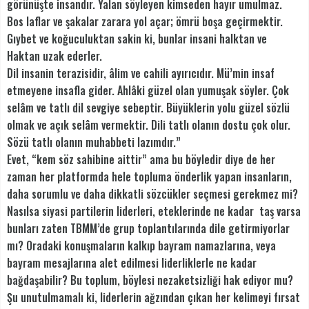
görünüşte insandır. Yalan söyleyen kimseden hayır umulmaz.
Bos laflar ve şakalar zarara yol açar; ömrü boşa geçirmektir.
Gıybet ve koğuculuktan sakin ki, bunlar insani halktan ve
Haktan uzak ederler.
Dil insanin terazisidir, âlim ve cahili ayırıcıdır. Mü’min insaf
etmeyene insafla gider. Ahlâki güzel olan yumuşak söyler. Çok
selâm ve tatlı dil sevgiye sebeptir. Büyüklerin yolu güzel sözlü
olmak ve açık selâm vermektir. Dili tatlı olanın dostu çok olur.
Sözü tatlı olanın muhabbeti lazımdır.”
Evet, “kem söz sahibine aittir” ama bu böyledir diye de her
zaman her platformda hele topluma önderlik yapan insanların,
daha sorumlu ve daha dikkatli sözcükler seçmesi gerekmez mi?
Nasılsa siyasi partilerin liderleri, eteklerinde ne kadar taş varsa
bunları zaten TBMM’de grup toplantılarında dile getirmiyorlar
mı? Oradaki konuşmaların kalkıp bayram namazlarına, veya
bayram mesajlarına alet edilmesi liderliklerle ne kadar
bağdaşabilir? Bu toplum, böylesi nezaketsizliği hak ediyor mu?
Şu unutulmamalı ki, liderlerin ağzından çıkan her kelimeyi fırsat