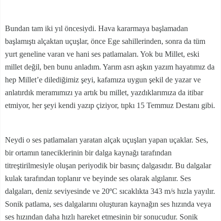
Bundan tam iki yıl öncesiydi. Hava kararmaya başlamadan
başlamıştı alçaktan uçuşlar, önce Ege sahillerinden, sonra da tüm
yurt geneline varan ve hani ses patlamaları. Yok bu Millet, eski
millet değil, ben bunu anladım. Yarım asrı aşkın yazım hayatımız da
hep Millet’e dilediğimiz şeyi, kafamıza uygun şekil de yazar ve
anlatırdık meramımızı ya artık bu millet, yazdıklarımıza da itibar
etmiyor, her şeyi kendi yazıp çiziyor, tıpkı 15 Temmuz Destanı gibi.
Neydi o ses patlamaları yaratan alçak uçuşları yapan uçaklar. Ses,
bir ortamın taneciklerinin bir dalga kaynağı tarafından
titreştirilmesiyle oluşan periyodik bir basınç dalgasıdır. Bu dalgalar
kulak tarafından toplanır ve beyinde ses olarak algılanır. Ses
dalgaları, deniz seviyesinde ve 20ºC sıcaklıkta 343 m/s hızla yayılır.
Sonik patlama, ses dalgalarını oluşturan kaynağın ses hızında veya
ses hızından daha hızlı hareket etmesinin bir sonucudur. Sonik