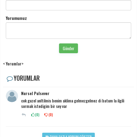
Yorumunuz
Gönder
< Yorumlar>
YORUMLAR
Nursel Pulsever
cok guzel anltilmis benim aklima gelmezgelmez di batum la ilgili
sormak istedigim bir sey var
(
0
)
(
0
)
DAHA FAZLA YORUM GÖSTER