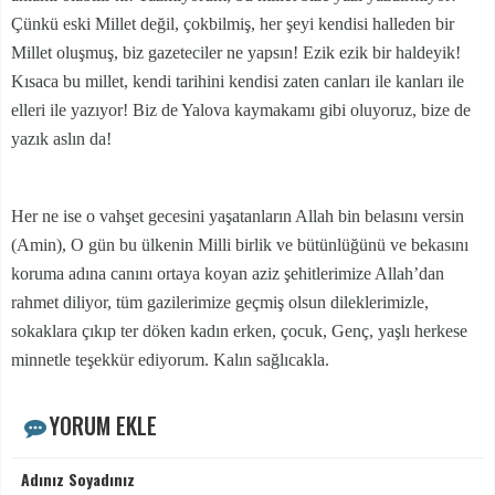
Çünkü eski Millet değil, çokbilmiş, her şeyi kendisi halleden bir
Millet oluşmuş, biz gazeteciler ne yapsın! Ezik ezik bir haldeyik!
Kısaca bu millet, kendi tarihini kendisi zaten canları ile kanları ile
elleri ile yazıyor! Biz de Yalova kaymakamı gibi oluyoruz, bize de
yazık aslın da!
Her ne ise o vahşet gecesini yaşatanların Allah bin belasını versin
(Amin), O gün bu ülkenin Milli birlik ve bütünlüğünü ve bekasını
koruma adına canını ortaya koyan aziz şehitlerimize Allah’dan
rahmet diliyor, tüm gazilerimize geçmiş olsun dileklerimizle,
sokaklara çıkıp ter döken kadın erken, çocuk, Genç, yaşlı herkese
minnetle teşekkür ediyorum. Kalın sağlıcakla.
YORUM EKLE
Adınız Soyadınız