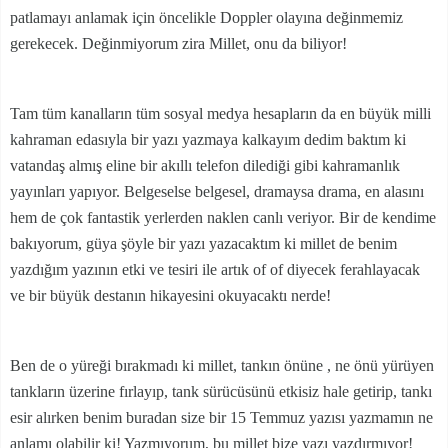
patlamayı anlamak için öncelikle Doppler olayına değinmemiz
gerekecek. Değinmiyorum zira Millet, onu da biliyor!
Tam tüm kanalların tüm sosyal medya hesapların da en büyük milli
kahraman edasıyla bir yazı yazmaya kalkayım dedim baktım ki
vatandaş almış eline bir akıllı telefon dilediği gibi kahramanlık
yayınları yapıyor. Belgeselse belgesel, dramaysa drama, en alasını
hem de çok fantastik yerlerden naklen canlı veriyor. Bir de kendime
bakıyorum, güya şöyle bir yazı yazacaktım ki millet de benim
yazdığım yazının etki ve tesiri ile artık of of diyecek ferahlayacak
ve bir büyük destanın hikayesini okuyacaktı nerde!
Ben de o yüreği bırakmadı ki millet, tankın önüne , ne önü yürüyen
tankların üzerine fırlayıp, tank sürücüsünü etkisiz hale getirip, tankı
esir alırken benim buradan size bir 15 Temmuz yazısı yazmamın ne
anlamı olabilir ki! Yazmıyorum, bu millet bize yazı yazdırmıyor!