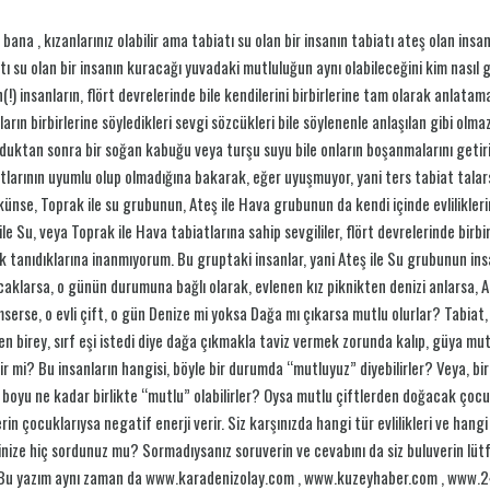
 bana , kızanlarınız olabilir ama tabiatı su olan bir insanın tabiatı ateş olan insa
tı su olan bir insanın kuracağı yuvadaki mutluluğun aynı olabileceğini kim nasıl 
(!) insanların, flört devrelerinde bile kendilerini birbirlerine tam olarak anlatam
ların birbirlerine söyledikleri sevgi sözcükleri bile söylenenle anlaşılan gibi olmaz
duktan sonra bir soğan kabuğu veya turşu suyu bile onların boşanmalarını getirir
tlarının uyumlu olup olmadığına bakarak, eğer uyuşmuyor, yani ters tabiat tala
nse, Toprak ile su grubunun, Ateş ile Hava grubunun da kendi içinde evlilikleri
ile Su, veya Toprak ile Hava tabiatlarına sahip sevgililer, flört devrelerinde birbi
k tanıdıklarına inanmıyorum. Bu gruptaki insanlar, yani Ateş ile Su grubunun insan
aklarsa, o günün durumuna bağlı olarak, evlenen kız piknikten denizi anlarsa, At
serse, o evli çift, o gün Denize mi yoksa Dağa mı çıkarsa mutlu olurlar? Tabiat, fa
en birey, sırf eşi istedi diye dağa çıkmakla taviz vermek zorunda kalıp, güya mu
lir mi? Bu insanların hangisi, böyle bir durumda “mutluyuz” diyebilirler? Veya, biri
boyu ne kadar birlikte “mutlu” olabilirler? Oysa mutlu çiftlerden doğacak çocuk
erin çocuklarıysa negatif enerji verir. Siz karşınızda hangi tür evlilikleri ve ha
nize hiç sordunuz mu? Sormadıysanız soruverin ve cevabını da siz buluverin lütf
 Bu yazım aynı zaman da www.karadenizolay.com , www.kuzeyhaber.com , www.2