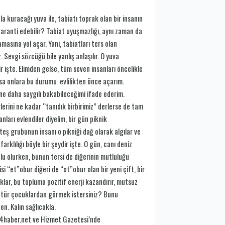
nla kuracağı yuva ile, tabiatı toprak olan bir insanın
garanti edebilir? Tabiat uyuşmazlığı, aynı zaman da
amasına yol açar. Yani, tabiatları ters olan
. Sevgi sözcüğü bile yanlış anlaşılır. O yuva
 işte. Elimden gelse, tüm seven insanları öncelikle
rsa onlara bu durumu evlilikten önce açarım.
ne daha saygılı bakabileceğimi ifade ederim.
rlerini ne kadar “tanıdık birbirimiz” derlerse de tam
ları evlendiler diyelim, bir gün piknik
eş grubunun insanı o pikniği dağ olarak algılar ve
rklılığı böyle bir şeydir işte. O gün, canı deniz
tlu olurken, bunun tersi de diğerinin mutluluğu
si “et”obur diğeri de “ot”obur olan bir yeni çift, bir
lar, bu topluma pozitif enerji kazandırır, mutsuz
ngi tür çocuklardan görmek istersiniz? Bunu
en. Kalın sağlıcakla.
4haber.net ve Hizmet Gazetesi’nde