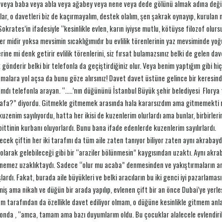
veya baba veya abla veya ağabey veya nene veya dede gölünü almak adına değil, 
lar, o davetleri biz de kaçırmayalım, destek olalım, şen şakrak oynayıp, kurulan 
Sokrates’in ifadesiyle “kesinlikle evlen, karın iyiyse mutlu, kötüyse filozof olu
ler midir yoksa mevsimin sıcaklığımıdır bu evlilik törenlerinin yaz mevsiminde y
rine mi denk getirir evlilik törenlerini, siz fırsat bulamazsınız belki de gelen d
 gönderir belki bir telefonla da geçiştirdiğiniz olur. Veya benim yaptığım gibi hiç
amalara yol açsa da bunu göze alırsınız! Davet davet üstüne gelince bir keresinde
dı telefonla arayan. “…..’nın düğününü İstanbul Büyük şehir belediyesi Florya te
fa?” diyordu. Gitmekle gitmemek arasında hala kararsızdım ama gitmemekti ni
kuzenim sayılıyordu, hatta her ikisi de kuzenlerim olurlardı ama bunlar, birbirlerin
bittinin kurbanı oluyorlardı. Bunu bana ifade edenlerde kuzenlerim sayılırlardı.
ecek çiftin her iki tarafını da tüm aile zaten tanıyor biliyor zaten aynı akrabayd
 olarak gelebileceği gibi bir “araziler bölünmesin” kaygısından uzaktı. Aynı akrab
nemez uzaklıktaydı. Sadece “olur mu acaba” denmesinden ve yakıştırmaların ard
şlardı. Fakat, burada aile büyükleri ve belki aracıların bu iki genci iyi pazarlamas
miş ama nikah ve düğün bir arada yapılıp, evlenen çift bir an önce Dubai’ye yerl
 tarafından da özellikle davet ediliyor olmam, o düğüne kesinlikle gitmem an
onda , “amca, tamam ama bazı duyumlarım oldu. Bu çocuklar alalecele evlendiril