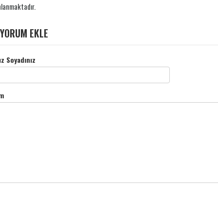
nlanmaktadır.
YORUM EKLE
ız Soyadınız
m