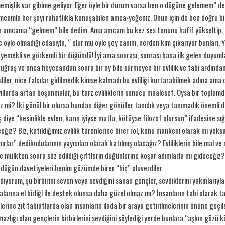
mişlik var gibime geliyor. Eğer öyle bir durum varsa ben o düğüne gelemem” de
mcamla her şeyi rahatlıkla konuşabilen amca-yeğeniz. Onun için de ben doğru b
 amcama “gelmem” bile dedim. Ama amcam bu kez ses tonunu hafif yükseltip, 
e öyle olmadığı edasıyla, “ olur mu öyle şey canım, nerden kim çıkarıyor bunları.
 yemekli ve görkemli bir düğündü! İyi ama sonrası, sonrası bana ilk gelen duyu
uğraş ve onca heyecandan sonra bir ay bile sürmeyen bir evlilik ve tabi ardında
liler, nice falcılar gidilmedik kimse kalmadı bu evliliği kurtarabilmek adına ama 
ıllarda artan boşanmalar, bu tarz evliliklerin sonucu maalesef. Oysa bir toplumd
 mi? İki gönül bir olursa bundan diğer gönüller tanıdık veya tanımadık önemli d
 diye “kesinlikle evlen, karın iyiyse mutlu, kötüyse filozof olursun” ifadesine sığ
eğiz? Biz, katıldığımız evlilik törenlerine birer rol, konu mankeni olarak mı yoks
ırlar” dedikodularının yayıcıları olarak katılmış olacağız? Evliliklerin bile mal ve
e mülkten sonra söz edildiği çiftlerin düğünlerine koşar adımlarla mı gideceğiz
 düğün davetiyeleri benim gözümde birer “hiç” oluverdiler.
diyorum, şu birbirini seven veya sevdiğini sanan gençler, sevdiklerini yakınlarıyla
larına el birliği ile destek olunsa daha güzel olmaz mı? İnsanların tabi olarak tabia
rlerine zıt tabiatlarda olan insanların ilada bir araya getirilmelerinin önüne geç
azlığı olan gençlerin birbirlerini sevdiğini söylediği yerde bunlara “aşkın gözü 