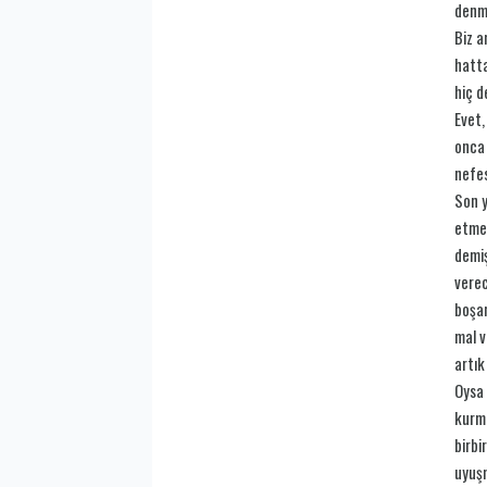
denme
Biz a
hatta
hiç d
Evet,
onca 
nefes
Son y
etmez
demiş
verec
boşan
mal v
artık
Oysa 
kurma
birbi
uyuşm