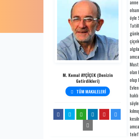
anne 
olsun
öyle 
Tatil
günle
çiçek
algıl
amcam
Musta
olan 
M. Kemal AYÇİÇEK (Denizin
olup 
Getirdikleri)
Evlen
TÜM MAKALELERİ
haklı
söyle
kılmı
kesil
amcam
telef