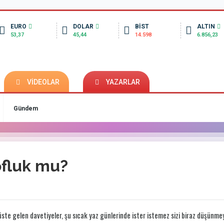
EURO
DOLAR
BİST
ALTIN
53,37
45,44
14.598
6.856,23
VİDEOLAR
YAZARLAR
Gündem
ofluk mu?
ste gelen davetiyeler, şu sıcak yaz günlerinde ister istemez sizi biraz düşünme