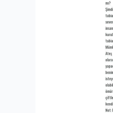
mı?
Şimdi
tabia
seven
insan
kurul
tabia
Mümkü
Ateş 
olara
yapac
benim
istey
olabi
ömür 
çiftl
kendi
Not: