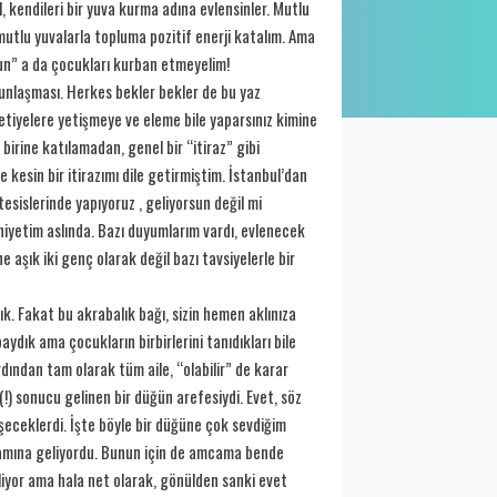
kendileri bir yuva kurma adına evlensinler. Mutlu
mutlu yuvalarla topluma pozitif enerji katalım. Ama
rsun” a da çocukları kurban etmeyelim!
oğunlaşması. Herkes bekler bekler de bu yaz
avetiyelere yetişmeye ve eleme bile yaparsınız kimine
 birine katılamadan, genel bir “itiraz” gibi
 kesin bir itirazımı dile getirmiştim. İstanbul’dan
sislerinde yapıyoruz , geliyorsun değil mi
yetim aslında. Bazı duyumlarım vardı, evlenecek
e aşık iki genç olarak değil bazı tavsiyelerle bir
ık. Fakat bu akrabalık bağı, sizin hemen aklınıza
aydık ama çocukların birbirlerini tanıdıkları bile
ından tam olarak tüm aile, “olabilir” de karar
ı(!) sonucu gelinen bir düğün arefesiydi. Evet, söz
eşeceklerdi. İşte böyle bir düğüne çok sevdiğim
lamına geliyordu. Bunun için de amcama bende
iyor ama hala net olarak, gönülden sanki evet