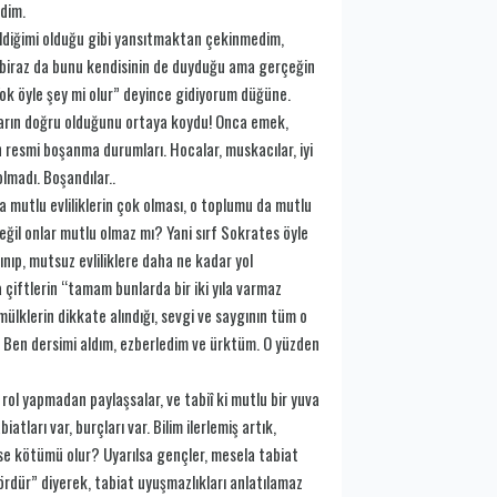
dim.
ildiğimi olduğu gibi yansıtmaktan çekinmedim,
biraz da bunu kendisinin de duyduğu ama gerçeğin
 Yok öyle şey mi olur” deyince gidiyorum düğüne.
mların doğru olduğunu ortaya koydu! Onca emek,
n resmi boşanma durumları. Hocalar, muskacılar, iyi
olmadı. Boşandılar..
a mutlu evliliklerin çok olması, o toplumu da mutlu
eğil onlar mutlu olmaz mı? Yani sırf Sokrates öyle
ınıp, mutsuz evliliklere daha ne kadar yol
a çiftlerin “tamam bunlarda bir iki yıla varmaz
 mülklerin dikkate alındığı, sevgi ve saygının tüm o
? Ben dersimi aldım, ezberledim ve ürktüm. O yüzden
 rol yapmadan paylaşsalar, ve tabiî ki mutlu bir yuva
tları var, burçları var. Bilim ilerlemiş artık,
ilse kötümü olur? Uyarılsa gençler, mesela tabiat
kördür” diyerek, tabiat uyuşmazlıkları anlatılamaz