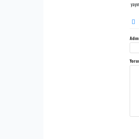
yayı
Adın
Yoru