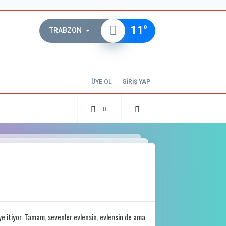
11
°
TRABZON
ÜYE OL
GİRİŞ YAP
ye itiyor. Tamam, sevenler evlensin, evlensin de ama