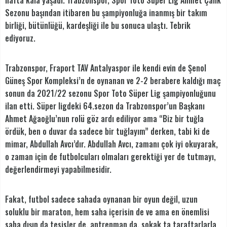
hafta kala yaşadı. Trabzonspor, Spor Toto Süper Lig Ahmet Çalık
Sezonu başından itibaren bu şampiyonluğa inanmış bir takım
birliği, bütünlüğü, kardeşliği ile bu sonuca ulaştı. Tebrik
ediyoruz.
Trabzonspor, Fraport TAV Antalyaspor ile kendi evin de Şenol
Güneş Spor Kompleksi’n de oynanan ve 2-2 berabere kaldığı maç
sonun da 2021/22 sezonu Spor Toto Süper Lig şampiyonluğunu
ilan etti. Süper ligdeki 64.sezon da Trabzonspor’un Başkanı
Ahmet Ağaoğlu’nun rolü göz ardı ediliyor ama “Biz bir tuğla
ördük, ben o duvar da sadece bir tuğlayım” derken, tabi ki de
mimar, Abdullah Avcı’dır. Abdullah Avcı, zamanı çok iyi okuyarak,
o zaman için de futbolcuları olmaları gerektiği yer de tutmayı,
değerlendirmeyi yapabilmesidir.
Fakat, futbol sadece sahada oynanan bir oyun değil, uzun
soluklu bir maraton, hem saha içerisin de ve ama en önemlisi
saha dışın da tesisler de, antrenman da, sokak ta taraftarlarla