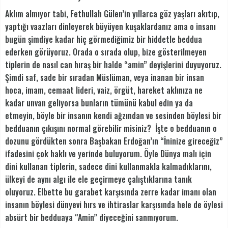
Aklım almıyor tabi, Fethullah Gülen’in yıllarca göz yaşları akıtıp,
yaptığı vaazları dinleyerek büyüyen kuşaklardanız ama o insanı
bugün şimdiye kadar hiç görmediğimiz bir hiddetle beddua
ederken görüyoruz. Orada o sırada olup, bize gösterilmeyen
tiplerin de nasıl can hıraş bir halde “amin” deyişlerini duyuyoruz.
Şimdi saf, sade bir sıradan Müslüman, veya inanan bir insan
hoca, imam, cemaat lideri, vaiz, örgüt, hareket aklınıza ne
kadar unvan geliyorsa bunların tümünü kabul edin ya da
etmeyin, böyle bir insanın kendi ağzından ve sesinden böylesi bir
bedduanın çıkışını normal görebilir misiniz? İşte o bedduanın o
dozunu gördükten sonra Başbakan Erdoğan’ın “İninize gireceğiz”
ifadesini çok haklı ve yerinde buluyorum. Öyle Dünya malı için
dini kullanan tiplerin, sadece dini kullanmakla kalmadıklarını,
ülkeyi de aynı algı ile ele geçirmeye çalıştıklarına tanık
oluyoruz. Elbette bu garabet karşısında zerre kadar imanı olan
insanın böylesi dünyevi hırs ve ihtiraslar karşısında hele de öylesi
absürt bir bedduaya “Amin” diyeceğini sanmıyorum.