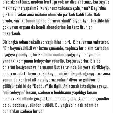
bize siz sattınız, madem kartuşu yok ne diye sattınız, kartuşsuz
makinayı ne yapalım? Kurşunsuz tabanca çalışır mı? Bağırdım
çıktım oradan ama makine elimizde patladı kaldı tabi. Bak
orada, sarı kutunun içinde duruyor şimdi” diyor. Aynı taktikle bir
çok yayın organı da kendi abonelerine bu tarz ürünler
pazarlandı.
Bir başka adam sakallı ve yaşlı ihlaslı biri. Bir rüyasını anlatıyor.
”Bir koyun sürüsü var bizim çimende, topluca bir bizim tarladan
aşağıya yöneliyor, bir Necimin oradan aşağıya yöneliyor, bir
yandaki komşunun bahçesine yönelip, koşturuyorlar. Biz de
önlerini kesiyoruz ve harmanın üst tarafında bir yere sürükleyip,
onları orada tutuyoruz. Bu koyun sürüsü ile çok uğraşıyoruz ama
sonun da kontrol altına alıyoruz onları” diyor ve gülüyor. O
gülüşü, tabi ki de “Beddua” ile ilgili. Anlatmak istediğim şey şu,
“mütedeyyin” kesim, sadece o bedduanın yapıldığı kesim
olamaz. Bu ülkede gerçekten inancına çok sağlam nice gönüller
de bu beddua yüzünden üzüldü. Bu yaşlı ve ihlaslı adam da
bunlardan sadece biriydi.