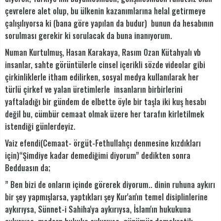
çevrelere alet olup, bu ülkenin kazanımlarına helal getirmeye
çalışılıyorsa ki (bana göre yapılan da budur) bunun da hesabının
sorulması gerekir ki sorulacak da buna inanıyorum.
Numan Kurtulmuş, Hasan Karakaya, Rasım Ozan Kütahyalı vb
insanlar, sahte görüntülerle cinsel içerikli sözde videolar gibi
çirkinliklerle itham edilirken, sosyal medya kullanılarak her
türlü çirkef ve yalan üretimlerle insanların birbirlerini
yaftaladığı bir gündem de elbette öyle bir taşla iki kuş hesabı
değil bu, cümbür cemaat olmak üzere her tarafın kirletilmek
istendiği günlerdeyiz.
Vaiz efendi(Cemaat- örgüt-Fethullahçı denmesine kızdıkları
için)“Şimdiye kadar demediğimi diyorum” dedikten sonra
Bedduasın da;
” Ben bizi de onların içinde görerek diyorum.. dinin ruhuna aykırı
bir şey yapmışlarsa, yaptıkları şey Kur'an'ın temel disiplinlerine
aykırıysa, Sünnet-i Sahiha'ya aykırıysa, İslam'ın hukukuna