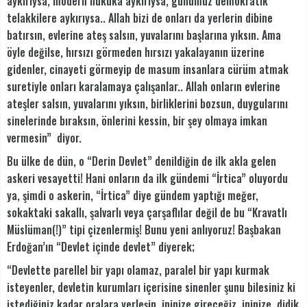
aykırıysa, modern hukuka aykırıysa, günümüz demokratik
telakkilere aykırıysa.. Allah bizi de onları da yerlerin dibine
batırsın, evlerine ateş salsın, yuvalarını başlarına yıksın. Ama
öyle değilse, hırsızı görmeden hırsızı yakalayanın üzerine
gidenler, cinayeti görmeyip de masum insanlara cürüm atmak
suretiyle onları karalamaya çalışanlar.. Allah onların evlerine
ateşler salsın, yuvalarını yıksın, birliklerini bozsun, duygularını
sinelerinde bıraksın, önlerini kessin, bir şey olmaya imkan
vermesin” diyor.
Bu ülke de dün, o “Derin Devlet” denildiğin de ilk akla gelen
askeri vesayetti! Hani onların da ilk gündemi “İrtica” oluyordu
ya, şimdi o askerin, “İrtica” diye gündem yaptığı meğer,
sokaktaki sakallı, şalvarlı veya çarşaflılar değil de bu “Kravatlı
Müslüman(!)” tipi çizenlermiş! Bunu yeni anlıyoruz! Başbakan
Erdoğan’ın “Devlet içinde devlet” diyerek;
“Devlette parellel bir yapı olamaz, paralel bir yapı kurmak
isteyenler, devletin kurumları içerisine sinenler şunu bilesiniz ki
istediğiniz kadar oralara yerleşin, ininize gireceğiz, ininize, didik