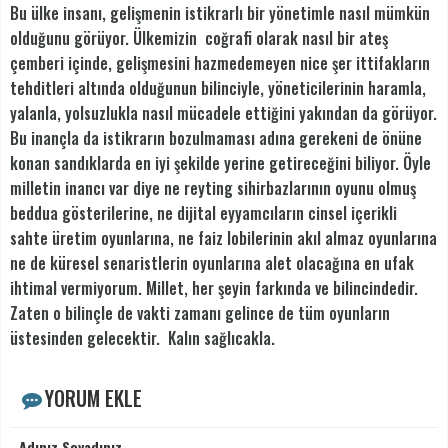
Bu ülke insanı, gelişmenin istikrarlı bir yönetimle nasıl mümkün
olduğunu görüyor. Ülkemizin coğrafi olarak nasıl bir ateş
çemberi içinde, gelişmesini hazmedemeyen nice şer ittifakların
tehditleri altında olduğunun bilinciyle, yöneticilerinin haramla,
yalanla, yolsuzlukla nasıl mücadele ettiğini yakından da görüyor.
Bu inançla da istikrarın bozulmaması adına gerekeni de önüne
konan sandıklarda en iyi şekilde yerine getireceğini biliyor. Öyle
milletin inancı var diye ne reyting sihirbazlarının oyunu olmuş
beddua gösterilerine, ne dijital eyyamcıların cinsel içerikli
sahte üretim oyunlarına, ne faiz lobilerinin akıl almaz oyunlarına
ne de küresel senaristlerin oyunlarına alet olacağına en ufak
ihtimal vermiyorum. Millet, her şeyin farkında ve bilincindedir.
Zaten o bilinçle de vakti zamanı gelince de tüm oyunların
üstesinden gelecektir. Kalın sağlıcakla.
YORUM EKLE
Adınız Soyadınız