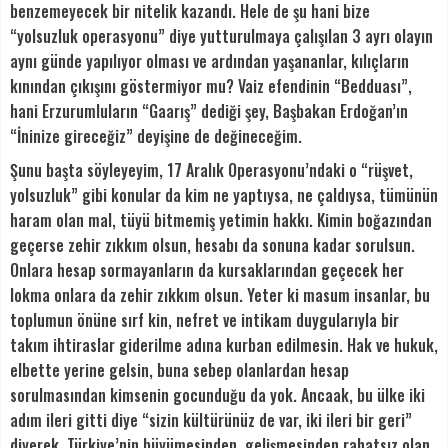
benzemeyecek bir nitelik kazandı. Hele de şu hani bize
“yolsuzluk operasyonu” diye yutturulmaya çalışılan 3 ayrı olayın
aynı günde yapılıyor olması ve ardından yaşananlar, kılıçların
kınından çıkışını göstermiyor mu? Vaiz efendinin “Bedduası”,
hani Erzurumluların “Gaarış” dediği şey, Başbakan Erdoğan’ın
“İninize gireceğiz” deyişine de değineceğim.
Şunu başta söyleyeyim, 17 Aralık Operasyonu’ndaki o “rüşvet,
yolsuzluk” gibi konular da kim ne yaptıysa, ne çaldıysa, tümünün
haram olan mal, tüyü bitmemiş yetimin hakkı. Kimin boğazından
geçerse zehir zıkkım olsun, hesabı da sonuna kadar sorulsun.
Onlara hesap sormayanların da kursaklarından geçecek her
lokma onlara da zehir zıkkım olsun. Yeter ki masum insanlar, bu
toplumun önüne sırf kin, nefret ve intikam duygularıyla bir
takım ihtiraslar giderilme adına kurban edilmesin. Hak ve hukuk,
elbette yerine gelsin, buna sebep olanlardan hesap
sorulmasından kimsenin gocunduğu da yok. Ancaak, bu ülke iki
adım ileri gitti diye “sizin kültürünüz de var, iki ileri bir geri”
diyerek, Türkiye’nin büyümesinden, gelişmesinden rahatsız olan