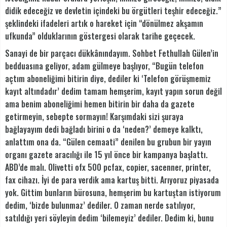
didik edeceğiz ve devletin içindeki bu örgütleri teşhir edeceğiz.”
şeklindeki ifadeleri artık o hareket için “dönülmez akşamın
ufkunda” olduklarının göstergesi olarak tarihe geçecek.
Sanayi de bir parçacı dükkânındayım. Sohbet Fethullah Gülen’in
bedduasına geliyor, adam gülmeye başlıyor, “Bugün telefon
açtım aboneliğimi bitirin diye, dediler ki ‘Telefon görüşmemiz
kayıt altındadır’ dedim tamam hemşerim, kayıt yapın sorun değil
ama benim aboneliğimi hemen bitirin bir daha da gazete
getirmeyin, sebepte sormayın! Karşımdaki sizi şuraya
bağlayayım dedi bağladı birini o da ‘neden?’ demeye kalktı,
anlattım ona da. “Gülen cemaati” denilen bu grubun bir yayın
organı gazete aracılığı ile 15 yıl önce bir kampanya başlattı.
ABD’de malı. Olivetti ofx 500 pcfax, copier, sacenner, printer,
fax cihazı. İyi de para verdik ama kartuş bitti. Arıyoruz piyasada
yok. Gittim bunların bürosuna, hemşerim bu kartuştan istiyorum
dedim, ‘bizde bulunmaz’ dediler. O zaman nerde satılıyor,
satıldığı yeri söyleyin dedim ‘bilemeyiz’ dediler. Dedim ki, bunu