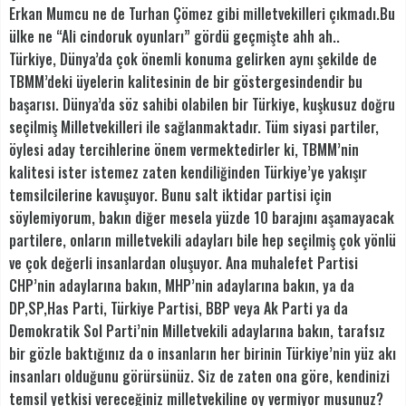
Erkan Mumcu ne de Turhan Çömez gibi milletvekilleri çıkmadı.Bu
ülke ne “Ali cindoruk oyunları” gördü geçmişte ahh ah..
Türkiye, Dünya’da çok önemli konuma gelirken aynı şekilde de
TBMM’deki üyelerin kalitesinin de bir göstergesindendir bu
başarısı. Dünya’da söz sahibi olabilen bir Türkiye, kuşkusuz doğru
seçilmiş Milletvekilleri ile sağlanmaktadır. Tüm siyasi partiler,
öylesi aday tercihlerine önem vermektedirler ki, TBMM’nin
kalitesi ister istemez zaten kendiliğinden Türkiye’ye yakışır
temsilcilerine kavuşuyor. Bunu salt iktidar partisi için
söylemiyorum, bakın diğer mesela yüzde 10 barajını aşamayacak
partilere, onların milletvekili adayları bile hep seçilmiş çok yönlü
ve çok değerli insanlardan oluşuyor. Ana muhalefet Partisi
CHP’nin adaylarına bakın, MHP’nin adaylarına bakın, ya da
DP,SP,Has Parti, Türkiye Partisi, BBP veya Ak Parti ya da
Demokratik Sol Parti’nin Milletvekili adaylarına bakın, tarafsız
bir gözle baktığınız da o insanların her birinin Türkiye’nin yüz akı
insanları olduğunu görürsünüz. Siz de zaten ona göre, kendinizi
temsil yetkisi vereceğiniz milletvekiline oy vermiyor musunuz?