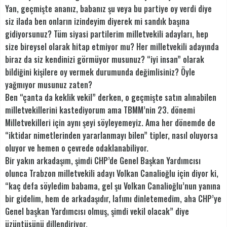
Yan, geçmişte ananız, babanız şu veya bu partiye oy verdi diye
siz ilada ben onların izindeyim diyerek mi sandık başına
gidiyorsunuz? Tüm siyasi partilerim milletvekili adayları, hep
size bireysel olarak hitap etmiyor mu? Her milletvekili adayında
biraz da siz kendinizi görmüyor musunuz? “iyi insan” olarak
bildiğini kişilere oy vermek durumunda değimlisiniz? Öyle
yağmıyor musunuz zaten?
Ben “çanta da keklik vekil” derken, o geçmişte satın alınabilen
milletvekillerini kastediyorum ama TBMM’nin 23. dönemi
Milletvekilleri için aynı şeyi söyleyemeyiz. Ama her dönemde de
“iktidar nimetlerinden yararlanmayı bilen” tipler, nasıl oluyorsa
oluyor ve hemen o çevrede odaklanabiliyor.
Bir yakın arkadaşım, şimdi CHP’de Genel Başkan Yardımcısı
olunca Trabzon milletvekili adayı Volkan Canalioğlu için diyor ki,
“kaç defa söyledim babama, gel şu Volkan Canalioğlu’nun yanına
bir gidelim, hem de arkadaşıdır, lafımı dinletemedim, aha CHP’ye
Genel başkan Yardımcısı olmuş, şimdi vekil olacak” diye
üzüntüsünü dillendiriyor.