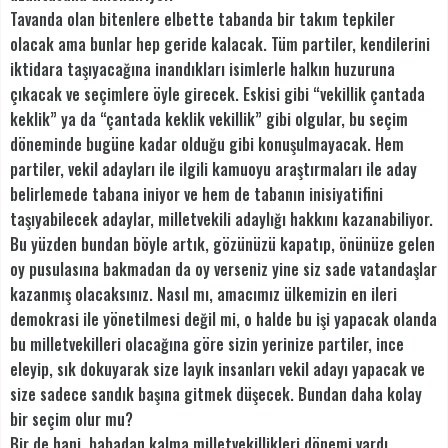
Tavanda olan bitenlere elbette tabanda bir takım tepkiler
olacak ama bunlar hep geride kalacak. Tüm partiler, kendilerini
iktidara taşıyacağına inandıkları isimlerle halkın huzuruna
çıkacak ve seçimlere öyle girecek. Eskisi gibi “vekillik çantada
keklik” ya da “çantada keklik vekillik” gibi olgular, bu seçim
döneminde bugüne kadar olduğu gibi konuşulmayacak. Hem
partiler, vekil adayları ile ilgili kamuoyu araştırmaları ile aday
belirlemede tabana iniyor ve hem de tabanın inisiyatifini
taşıyabilecek adaylar, milletvekili adaylığı hakkını kazanabiliyor.
Bu yüzden bundan böyle artık, gözünüzü kapatıp, önünüze gelen
oy pusulasına bakmadan da oy verseniz yine siz sade vatandaşlar
kazanmış olacaksınız. Nasıl mı, amacımız ülkemizin en ileri
demokrasi ile yönetilmesi değil mi, o halde bu işi yapacak olanda
bu milletvekilleri olacağına göre sizin yerinize partiler, ince
eleyip, sık dokuyarak size layık insanları vekil adayı yapacak ve
size sadece sandık başına gitmek düşecek. Bundan daha kolay
bir seçim olur mu?
Bir de hani, babadan kalma milletvekillikleri dönemi vardı,