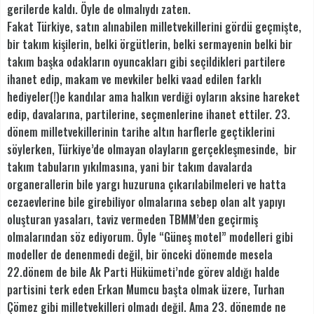
gerilerde kaldı. Öyle de olmalıydı zaten.
Fakat Türkiye, satın alınabilen milletvekillerini gördü geçmişte,
bir takım kişilerin, belki örgütlerin, belki sermayenin belki bir
takım başka odakların oyuncakları gibi seçildikleri partilere
ihanet edip, makam ve mevkiler belki vaad edilen farklı
hediyeler(!)e kandılar ama halkın verdiği oyların aksine hareket
edip, davalarına, partilerine, seçmenlerine ihanet ettiler. 23.
dönem milletvekillerinin tarihe altın harflerle geçtiklerini
söylerken, Türkiye’de olmayan olayların gerçekleşmesinde, bir
takım tabuların yıkılmasına, yani bir takım davalarda
organerallerin bile yargı huzuruna çıkarılabilmeleri ve hatta
cezaevlerine bile girebiliyor olmalarına sebep olan alt yapıyı
oluşturan yasaları, taviz vermeden TBMM’den geçirmiş
olmalarından söz ediyorum. Öyle “Güneş motel” modelleri gibi
modeller de denenmedi değil, bir önceki dönemde mesela
22.dönem de bile Ak Parti Hükümeti’nde görev aldığı halde
partisini terk eden Erkan Mumcu başta olmak üzere, Turhan
Çömez gibi milletvekilleri olmadı değil. Ama 23. dönemde ne