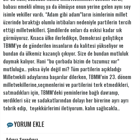
babası emekli olmuş ya da ölmüşse onun yerine gelen aynı soy
isimle vekiller vardı. “Adam gibi adam”ların isimlerinin millet
üzerinde bıraktığı olumlu intibaları nedeniyle partilerin tercih
ettiği milletvekilleri. Şimdilerde onları da eskisi kadar sık
görmüyoruz. Kısaca ülke ilerledikçe, Demokrasi geliştikçe
TBMM’ye de gönderilen insanların da kalitesi yükseliyor ve
bundan da ülkemiz kazançlı çıkıyor. Size de bundan mutluluk
duymak kalıyor. Hani “bu çorbada bizim de tuzumuz var”
mutluluğu.. yoksa öyle değil mi? Tüm partilerin açıkladığı
Milletvekili adaylarına başarılar dilerken, TBMM’nin 23. dönem
milletvekillerine,seçmenlerini ve partilerini terk etmedikleri,
satmadıkları için, TBMM’deki yeminlerine bağlı davranıp,
verdikleri söz ve sadakatlarından dolayı her birerine ayrı ayrı
tebrik edip, teşekkürlerimi iletiyorum. kalın sağlıcakla..
YORUM EKLE
Adınız Soyadınız