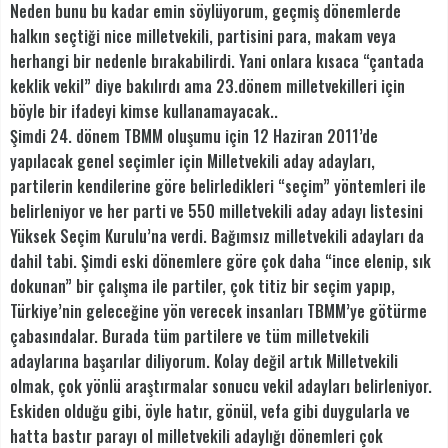
Neden bunu bu kadar emin söylüyorum, geçmiş dönemlerde
halkın seçtiği nice milletvekili, partisini para, makam veya
herhangi bir nedenle bırakabilirdi. Yani onlara kısaca “çantada
keklik vekil” diye bakılırdı ama 23.dönem milletvekilleri için
böyle bir ifadeyi kimse kullanamayacak..
Şimdi 24. dönem TBMM oluşumu için 12 Haziran 2011’de
yapılacak genel seçimler için Milletvekili aday adayları,
partilerin kendilerine göre belirledikleri “seçim” yöntemleri ile
belirleniyor ve her parti ve 550 milletvekili aday adayı listesini
Yüksek Seçim Kurulu’na verdi. Bağımsız milletvekili adayları da
dahil tabi. Şimdi eski dönemlere göre çok daha “ince elenip, sık
dokunan” bir çalışma ile partiler, çok titiz bir seçim yapıp,
Türkiye’nin geleceğine yön verecek insanları TBMM’ye götürme
çabasındalar. Burada tüm partilere ve tüm milletvekili
adaylarına başarılar diliyorum. Kolay değil artık Milletvekili
olmak, çok yönlü araştırmalar sonucu vekil adayları belirleniyor.
Eskiden olduğu gibi, öyle hatır, gönül, vefa gibi duygularla ve
hatta bastır parayı ol milletvekili adaylığı dönemleri çok