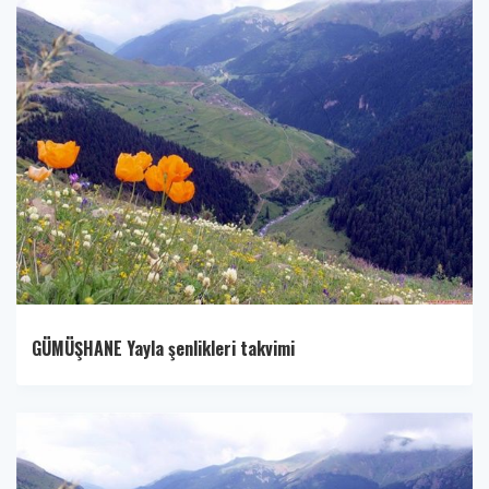
GÜMÜŞHANE Yayla şenlikleri takvimi