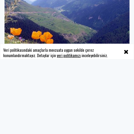
Veri politikasındaki amaçlarla mevzuata uygun sekilde çerez
konumlandırmaktayız. Detaylar için
veri politikamızı
inceleyebilirsiniz.
GÜMÜŞHANE Yayla şenlikleri takvimi
YUKARI ÇIK