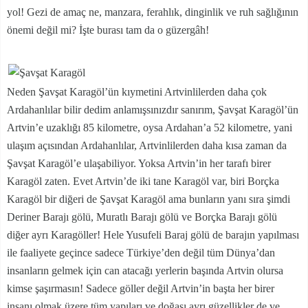
yol! Gezi de amaç ne, manzara, ferahlık, dinginlik ve ruh sağlığının
önemi değil mi? İşte burası tam da o güzergâh!
Neden Şavşat Karagöl’ün kıymetini Artvinlilerden daha çok
Ardahanlılar bilir dedim anlamışsınızdır sanırım, Şavşat Karagöl’ün
Artvin’e uzaklığı 85 kilometre, oysa Ardahan’a 52 kilometre, yani
ulaşım açısından Ardahanlılar, Artvinlilerden daha kısa zaman da
Şavşat Karagöl’e ulaşabiliyor. Yoksa Artvin’in her tarafı birer
Karagöl zaten. Evet Artvin’de iki tane Karagöl var, biri Borçka
Karagöl bir diğeri de Şavşat Karagöl ama bunların yanı sıra şimdi
Deriner Barajı gölü, Muratlı Barajı gölü ve Borçka Barajı gölü
diğer ayrı Karagöller! Hele Yusufeli Baraj gölü de barajın yapılması
ile faaliyete geçince sadece Türkiye’den değil tüm Dünya’dan
insanların gelmek için can atacağı yerlerin başında Artvin olursa
kimse şaşırmasın! Sadece göller değil Artvin’in başta her birer
insanı olmak üzere tüm yapıları ve doğası ayrı güzellikler de ve