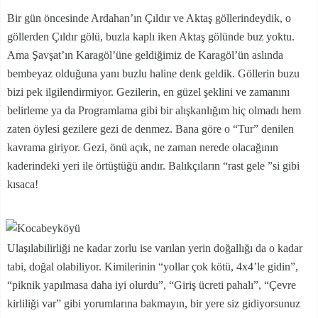
Bir gün öncesinde Ardahan’ın Çıldır ve Aktaş göllerindeydik, o
göllerden Çıldır gölü, buzla kaplı iken Aktaş gölünde buz yoktu.
Ama Şavşat’ın Karagöl’üne geldiğimiz de Karagöl’ün aslında
bembeyaz olduğuna yanı buzlu haline denk geldik. Göllerin buzu
bizi pek ilgilendirmiyor. Gezilerin, en güzel şeklini ve zamanını
belirleme ya da Programlama gibi bir alışkanlığım hiç olmadı hem
zaten öylesi gezilere gezi de denmez. Bana göre o “Tur” denilen
kavrama giriyor. Gezi, önü açık, ne zaman nerede olacağının
kaderindeki yeri ile örtüştüğü andır. Balıkçıların “rast gele ”si gibi
kısaca!
Ulaşılabilirliği ne kadar zorlu ise varılan yerin doğallığı da o kadar
tabi, doğal olabiliyor. Kimilerinin “yollar çok kötü, 4x4’le gidin”,
“piknik yapılmasa daha iyi olurdu”, “Giriş ücreti pahalı”, “Çevre
kirliliği var” gibi yorumlarına bakmayın, bir yere siz gidiyorsunuz