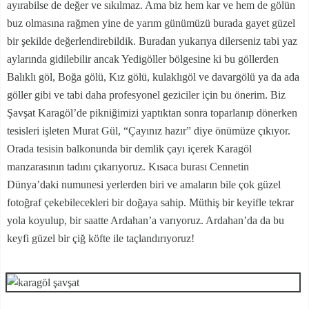
ayırabilse de değer ve sıkılmaz. Ama biz hem kar ve hem de gölün
buz olmasına rağmen yine de yarım günümüzü burada gayet güzel
bir şekilde değerlendirebildik. Buradan yukarıya dilerseniz tabi yaz
aylarında gidilebilir ancak Yedigöller bölgesine ki bu göllerden
Balıklı göl, Boğa gölü, Kız gölü, kulaklıgöl ve davargölü ya da ada
göller gibi ve tabi daha profesyonel geziciler için bu önerim. Biz
Şavşat Karagöl’de pikniğimizi yaptıktan sonra toparlanıp dönerken
tesisleri işleten Murat Gül, “Çayınız hazır” diye önümüze çıkıyor.
Orada tesisin balkonunda bir demlik çayı içerek Karagöl
manzarasının tadını çıkarıyoruz. Kısaca burası Cennetin
Dünya’daki numunesi yerlerden biri ve amaların bile çok güzel
fotoğraf çekebilecekleri bir doğaya sahip. Müthiş bir keyifle tekrar
yola koyulup, bir saatte Ardahan’a varıyoruz. Ardahan’da da bu
keyfi güzel bir çiğ köfte ile taçlandırıyoruz!