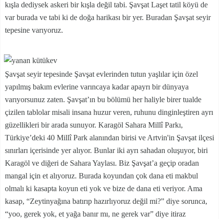
kışla dediysek askeri bir kışla değil tabi. Şavşat Laşet tatil köyü de
var burada ve tabi ki de doğa harikası bir yer. Buradan Şavşat seyir
tepesine varıyoruz.
Şavşat seyir tepesinde Şavşat evlerinden tutun yaşlılar için özel
yapılmış bakım evlerine varıncaya kadar apayrı bir dünyaya
varıyorsunuz zaten. Şavşat’ın bu bölümü her haliyle birer tualde
çizilen tablolar misali insana huzur veren, ruhunu dinginleştiren ayrı
güzellikleri bir arada sunuyor. Karagöl Sahara Millî Parkı,
Türkiye’deki 40 Millî Park alanından birisi ve Artvin'in Şavşat ilçesi
sınırları içerisinde yer alıyor. Bunlar iki ayrı sahadan oluşuyor, biri
Karagöl ve diğeri de Sahara Yaylası. Biz Şavşat’a geçip oradan
mangal için et alıyoruz. Burada koyundan çok dana eti makbul
olmalı ki kasapta koyun eti yok ve bize de dana eti veriyor. Ama
kasap, “Zeytinyağına batırıp hazırlıyoruz değil mi?” diye sorunca,
“yoo, gerek yok, et yağa banır mı, ne gerek var” diye itiraz