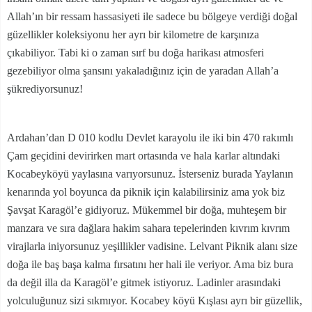
Allah’ın bir ressam hassasiyeti ile sadece bu bölgeye verdiği doğal
güzellikler koleksiyonu her ayrı bir kilometre de karşınıza
çıkabiliyor. Tabi ki o zaman sırf bu doğa harikası atmosferi
gezebiliyor olma şansını yakaladığınız için de yaradan Allah’a
şükrediyorsunuz!
Ardahan’dan D 010 kodlu Devlet karayolu ile iki bin 470 rakımlı
Çam geçidini devirirken mart ortasında ve hala karlar altındaki
Kocabeyköyü yaylasına varıyorsunuz. İsterseniz burada Yaylanın
kenarında yol boyunca da piknik için kalabilirsiniz ama yok biz
Şavşat Karagöl’e gidiyoruz. Mükemmel bir doğa, muhteşem bir
manzara ve sıra dağlara hakim sahara tepelerinden kıvrım kıvrım
virajlarla iniyorsunuz yeşillikler vadisine. Lelvant Piknik alanı size
doğa ile baş başa kalma fırsatını her hali ile veriyor. Ama biz bura
da değil illa da Karagöl’e gitmek istiyoruz. Ladinler arasındaki
yolculuğunuz sizi sıkmıyor. Kocabey köyü Kışlası ayrı bir güzellik,