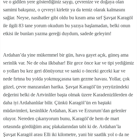
ve o gidilen yere gösterdiğiniz saygı, çevrenize ve doğaya olan
samimi bakışınız, o çevreyi kirletir ya da temiz olarak kalmasını
sağlar. Neyse, nasihatler gibi oldu bu kısım ama sırf Şavşat Karagöl
ile ilgili 83 tane yorum okudum bu yazıya başlamadan, belki onun
etkisi ile bunları yazma gereği duydum, sadede geleyim!
Ardahan’da yine mükemmel bir gün, hava gayet açık, güneş ama
serinlik var. Ne de olsa ilkbahar! Bir gece önce kar ve tipi yediğimiz
o yolları bu kez geri dönüyoruz ve sanki o önceki geceki kar ve
nede fırtına bu yolda yokmuşçasına tam gezme havası. Yollar, çok
güzel, çevre manzaraları harika. Şavşat Karagöl’ün yeryüzündeki
değerini belki de Artvinliler başta olmak üzere Karadenizlilerden de
daha iyi Ardahanlılar bilir. Çünkü Karagöl’ün en baştaki
müdavimleri, kesinlikle Ardahan, Kars ve Erzurum’dan gelenler
oluyor. Nereden çıkarıyorum bunu, Karagöl’de hem de mart
ortasında gördüğüm araç plakalarından tabi ki de. Ardahan’la
Şavşat Karagöl arası Elli iki kilometre, yani bir saatlik yol o da ne