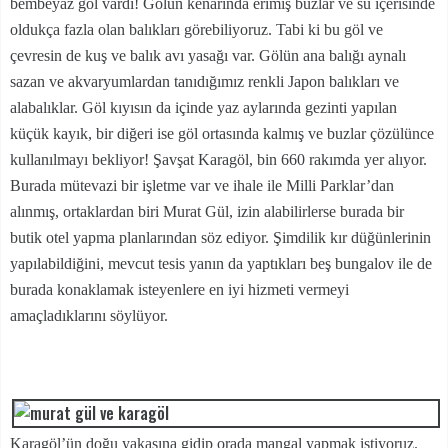
bembeyaz göl vardı! Gölün kenarında erimiş buzlar ve su içerisinde
oldukça fazla olan balıkları görebiliyoruz. Tabi ki bu göl ve
çevresin de kuş ve balık avı yasağı var. Gölün ana balığı aynalı
sazan ve akvaryumlardan tanıdığımız renkli Japon balıkları ve
alabalıklar. Göl kıyısın da içinde yaz aylarında gezinti yapılan
küçük kayık, bir diğeri ise göl ortasında kalmış ve buzlar çözülünce
kullanılmayı bekliyor! Şavşat Karagöl, bin 660 rakımda yer alıyor.
Burada mütevazi bir işletme var ve ihale ile Milli Parklar’dan
alınmış, ortaklardan biri Murat Gül, izin alabilirlerse burada bir
butik otel yapma planlarından söz ediyor. Şimdilik kır düğünlerinin
yapılabildiğini, mevcut tesis yanın da yaptıkları beş bungalov ile de
burada konaklamak isteyenlere en iyi hizmeti vermeyi
amaçladıklarını söylüyor.
Karagöl’ün doğu yakasına gidip orada mangal yapmak istiyoruz.