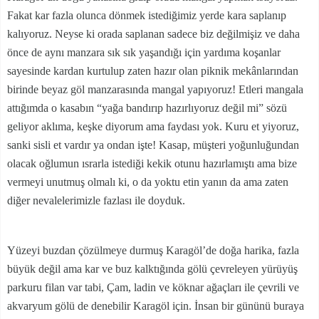
Fakat kar fazla olunca dönmek istediğimiz yerde kara saplanıp
kalıyoruz. Neyse ki orada saplanan sadece biz değilmişiz ve daha
önce de aynı manzara sık sık yaşandığı için yardıma koşanlar
sayesinde kardan kurtulup zaten hazır olan piknik mekânlarından
birinde beyaz göl manzarasında mangal yapıyoruz! Etleri mangala
attığımda o kasabın “yağa bandırıp hazırlıyoruz değil mi” sözü
geliyor aklıma, keşke diyorum ama faydası yok. Kuru et yiyoruz,
sanki sisli et vardır ya ondan işte! Kasap, müşteri yoğunluğundan
olacak oğlumun ısrarla istediği kekik otunu hazırlamıştı ama bize
vermeyi unutmuş olmalı ki, o da yoktu etin yanın da ama zaten
diğer nevalelerimizle fazlası ile doyduk.
Yüzeyi buzdan çözülmeye durmuş Karagöl’de doğa harika, fazla
büyük değil ama kar ve buz kalktığında gölü çevreleyen yürüyüş
parkuru filan var tabi, Çam, ladin ve köknar ağaçları ile çevrili ve
akvaryum gölü de denebilir Karagöl için. İnsan bir gününü buraya