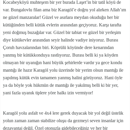
Kocabeyköyü muhteşem bir yer burada Laşet’in bir tatil köyü de
var. Bungalovlu filan ama biz Karagöl’e doğru yol alırken Allah’ım
ne güzel manzaralar! Güzel ve asırlara meydan okuduğu her bir
kütüğünden belli kütük evlerin arasından geçiyoruz. Karşı tarafta
yeni doğmuş buzağılar var. Güzel bir tabiat ve güzel bir yerleşim
diye kütükevler arasından seyir halinde vadiye iniyoruz. Burası
Çoruh havzalarından biri. Köprülü köyünde dere kenarından
yanmış bir kütükkonduya rastlıyoruz. Burası belli ki ya köyden
olmayan bir uyanığın hani büyük şehirlerde vardır ya gece kondu
mantığı ile hazır Karagöl yolu üzerinde bir yerim olsun mantığı ile
yapılmış kütük evin tamamen yanmış halini görüyoruz. Hani öyle
ya da böyle yok hükmün de mantığı ile yakılmış belli ki bir yer,
yani fazla uyanık tiplere yöre halkı izin vermiyor!
Karagöl yolu asfalt ve 4x4 lere gerek duyacak bir yol değil üstelik
yolun zaman zaman stabilize oluşu da gezmeyi seven insanlar için
dezavantaj değil. Özel otonuzla gidebileceğiniz ve her bir