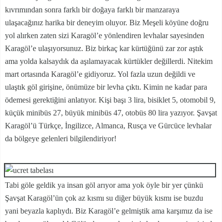
kıvrımından sonra farklı bir doğaya farklı bir manzaraya
ulaşacağınız harika bir deneyim oluyor. Biz Meşeli köyüne doğru
yol alırken zaten sizi Karagöl’e yönlendiren levhalar sayesinden
Karagöl’e ulaşıyorsunuz. Biz birkaç kar kürtüğünü zar zor aştık
ama yolda kalsaydık da aşılamayacak kürtükler değillerdi. Nitekim
mart ortasında Karagöl’e gidiyoruz. Yol fazla uzun değildi ve
ulaştık göl girişine, önümüze bir levha çıktı. Kimin ne kadar para
ödemesi gerektiğini anlatıyor. Kişi başı 3 lira, bisiklet 5, otomobil 9,
küçük minibüs 27, büyük minibüs 47, otobüs 80 lira yazıyor. Şavşat
Karagöl’ü Türkçe, İngilizce, Almanca, Rusça ve Gürcüce levhalar
da bölgeye gelenleri bilgilendiriyor!
Tabi göle geldik ya insan göl arıyor ama yok öyle bir yer çünkü
Şavşat Karagöl’ün çok az kısmı su diğer büyük kısmı ise buzdu
yani beyazla kaplıydı. Biz Karagöl’e gelmiştik ama karşımız da ise