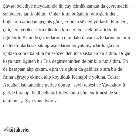
Şavşat belediye meydanında iki çay içimlik zaman da çevremdeki
sohbetlere tanık oldum. Onlar, kimi boğaların güreşlerinden,
boğaların adından geçmiş güreşlerinden söz ediyorlardı. Kimileri,
çiftçilere verilecek kredilerden kimileri gelecek misafirleri ile
ilgililerdi. Kimi de çocuklarının okuldaki devamsızlıklarından kimi
de telefonlarla sık sık uğraşmalarından yakınıyorlardı. Çayları
içtikten sonra kalktım bir sebzeciden ince sıskalardan aldım. Doğal
kaya tuzu öğüten bir Tuz değirmeninden de bir kilo tuz aldım. Eti
de kasaptan alıp çıktım, eşim ve oğlum da geldiler o sıra bir de
fırına uğrayıp ekmek alıp koyulduk Karagöl’e yoluna. Tekrar
Ardahan istikametine geriye dönüp , seyir tepesi ve Yavuzköy’ü
geride bırakıp, belli belirsiz bir levhanın yönlendirmesi ile sol
taraftan aşağıya yöneliyoruz.