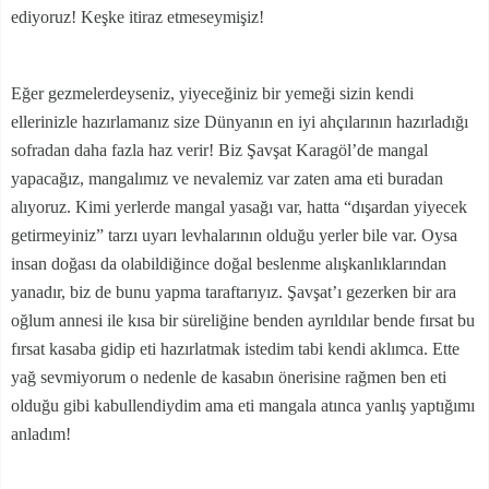
ediyoruz! Keşke itiraz etmeseymişiz!
Eğer gezmelerdeyseniz, yiyeceğiniz bir yemeği sizin kendi
ellerinizle hazırlamanız size Dünyanın en iyi ahçılarının hazırladığı
sofradan daha fazla haz verir! Biz Şavşat Karagöl’de mangal
yapacağız, mangalımız ve nevalemiz var zaten ama eti buradan
alıyoruz. Kimi yerlerde mangal yasağı var, hatta “dışardan yiyecek
getirmeyiniz” tarzı uyarı levhalarının olduğu yerler bile var. Oysa
insan doğası da olabildiğince doğal beslenme alışkanlıklarından
yanadır, biz de bunu yapma taraftarıyız. Şavşat’ı gezerken bir ara
oğlum annesi ile kısa bir süreliğine benden ayrıldılar bende fırsat bu
fırsat kasaba gidip eti hazırlatmak istedim tabi kendi aklımca. Ette
yağ sevmiyorum o nedenle de kasabın önerisine rağmen ben eti
olduğu gibi kabullendiydim ama eti mangala atınca yanlış yaptığımı
anladım!