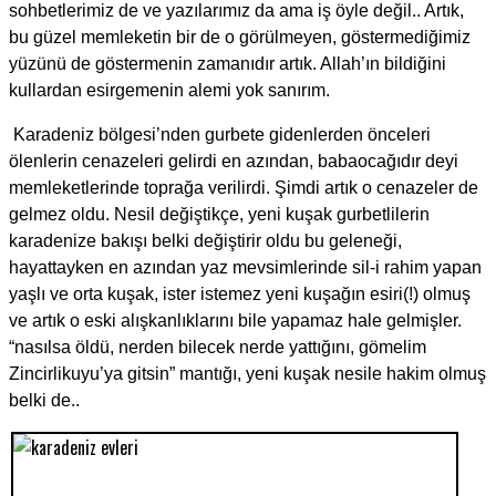
sohbetlerimiz de ve yazılarımız da ama iş öyle değil.. Artık,
bu güzel memleketin bir de o görülmeyen, göstermediğimiz
yüzünü de göstermenin zamanıdır artık. Allah’ın bildiğini
kullardan esirgemenin alemi yok sanırım.
Karadeniz bölgesi’nden gurbete gidenlerden önceleri
ölenlerin cenazeleri gelirdi en azından, babaocağıdır deyi
memleketlerinde toprağa verilirdi. Şimdi artık o cenazeler de
gelmez oldu. Nesil değiştikçe, yeni kuşak gurbetlilerin
karadenize bakışı belki değiştirir oldu bu geleneği,
hayattayken en azından yaz mevsimlerinde sil-i rahim yapan
yaşlı ve orta kuşak, ister istemez yeni kuşağın esiri(!) olmuş
ve artık o eski alışkanlıklarını bile yapamaz hale gelmişler.
“nasılsa öldü, nerden bilecek nerde yattığını, gömelim
Zincirlikuyu’ya gitsin” mantığı, yeni kuşak nesile hakim olmuş
belki de..