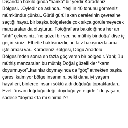
Dışarıdan bakıldığında “harika” bir yerdir Karadeniz
Bölgesi…Öyledir de aslında.. Yeşilin 40 tonunu görmeniz
mümkündür çünkü.. Gürül gürül akan derelerinin çevresine
saçtığı hayat, bir başka bölgelerde çok sıkça görülemeyecek
manzaraları da oluşturur.. Fotoğraflara bakıldığında her an
“ahh” çekersiniz, “ne güzel bir yer, ne müthiş bir doğa” diye iç
geçirirsiniz.. Elbette haklısınızdır, bu tarz bakışınızda ama..
işte aması var.. Karadeniz Bölgesi, Doğu Anadolu
Bölgesi’nden sonra en fazla göç veren bir bölgedir. Yani; Bu
müthiş manzaralar, bu müthiş Doğal güzellikler “karın
doyurmuyor”..karınlar doymayınca da “göç” etmekten başka
çaresi kalmıyor bölge insanının..belki daha iyi yaşam
hayalleri, binlerce insanı söktü aldı doğduğu topraklardan..
Evet, “insan doğduğu değil doyduğu yere gider” de yaşam,
sadece “doymak”la mı sınırlıdır?!