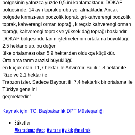
bölgesinin yalnızca yüzde 0,5.ini kaplamaktadır. DOKAP
bölgesinde, 14 ayrı toprak grubu yer almaktadır. Ancak
bölgede kırmızı-sarı podzolik toprak, gri-kahverengi podzolik
toprak, kahverengi orman toprağı, kireçsiz kahverengi orman
toprağı, kahverengi toprak ve yüksek dağ toprağı baskındır.
DOKAP bölgesinde tarım işletmelerinin ortalama büyüklüğü
2,5 hektar olup, bu değer
ülke ortalaması olan 5,9 hektar.dan oldukça küçüktür.
Ortalama tarım arazisi büyüklüğü
en küçük olan il 1,7 hektar ile Artvin’dir. Bu ili 1,8 hektar ile
Rize ve 2,1 hektar ile
Trabzon izler. Sadece Bayburt ili, 7,4 hektarlık bir ortalama ile
Türkiye genelini
geçmektedir.”
Kaynak için; TC. Başbakanlık DPT Müsteşarlığı
Etiketler
#karadeniz
#göç
#virane
#yıkık
#metruk