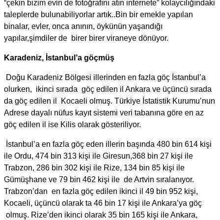
“çekin bizim evin de fotoğrafını atın internete” kolaycılığındaki
taleplerde bulunabiliyorlar artık..Bin bir emekle yapılan
binalar, evler, onca anının, öykünün yaşandığı
yapılar,şimdiler de birer birer viraneye dönüyor.
Karadeniz, İstanbul’a göçmüş
Doğu Karadeniz Bölgesi illerinden en fazla göç İstanbul’a
olurken, ikinci sırada göç edilen il Ankara ve üçüncü sırada
da göç edilen il Kocaeli olmuş. Türkiye İstatistik Kurumu’nun
Adrese dayalı nüfus kayıt sistemi veri tabanına göre en az
göç edilen il ise Kilis olarak gösteriliyor.
İstanbul’a en fazla göç eden illerin başında 480 bin 614 kişi
ile Ordu, 474 bin 313 kişi ile Giresun,368 bin 27 kişi ile
Trabzon, 286 bin 302 kişi ile Rize, 134 bin 85 kişi ile
Gümüşhane ve 79 bin 462 kişi ile de Artvin sıralanıyor.
Trabzon’dan en fazla göç edilen ikinci il 49 bin 952 kişi,
Kocaeli, üçüncü olarak ta 46 bin 17 kişi ile Ankara’ya göç
olmuş. Rize’den ikinci olarak 35 bin 165 kişi ile Ankara,