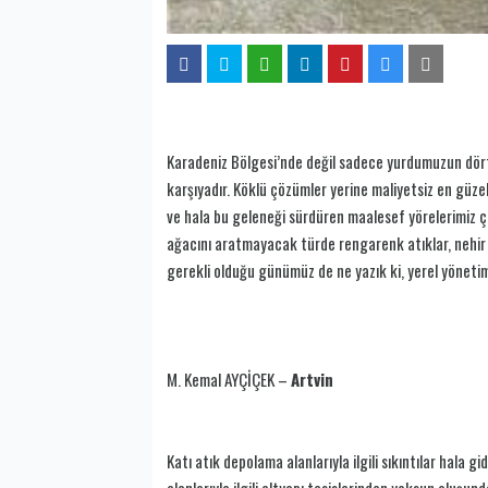
Karadeniz Bölgesi’nde değil sadece yurdumuzun dört 
karşıyadır. Köklü çözümler yerine maliyetsiz en güze
ve hala bu geleneği sürdüren maalesef yörelerimiz ço
ağacını aratmayacak türde rengarenk atıklar, nehir k
gerekli olduğu günümüz de ne yazık ki, yerel yönet
M. Kemal AYÇİÇEK –
Artvin
Katı atık depolama alanlarıyla ilgili sıkıntılar hala g
alanlarıyla ilgili altyapı tesislerinden yoksun oluşun