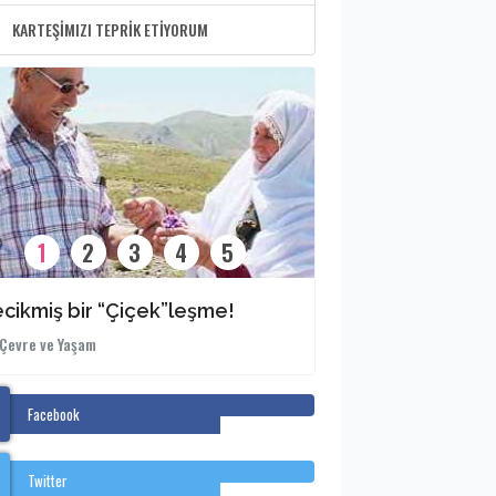
KARTEŞİMIZI TEPRİK ETİYORUM
1
2
3
4
5
cikmiş bir “Çiçek”leşme!
Şavşat Karagöl’ü
Çevre ve Yaşam
Çevre ve Yaşam
Facebook
Twitter