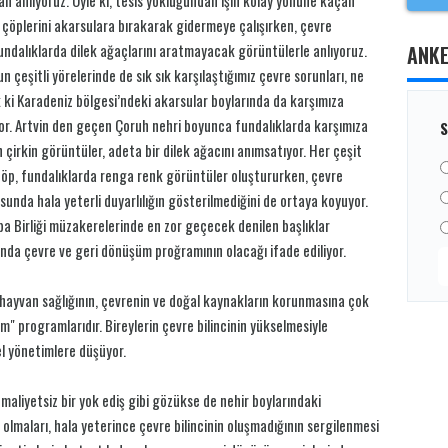
r çöplerini akarsulara bırakarak gidermeye çalışırken, çevre
i fundalıklarda dilek ağaçlarını aratmayacak görüntülerle anlıyoruz.
ANK
n çeşitli yörelerinde de sık sık karşılaştığımız çevre sorunları, ne
k ki Karadeniz bölgesi’ndeki akarsular boylarında da karşımıza
yor. Artvin den geçen Çoruh nehri boyunca fundalıklarda karşımıza
S
 çirkin görüntüler, adeta bir dilek ağacını anımsatıyor. Her çeşit
çöp, fundalıklarda renga renk görüntüler oluştururken, çevre
unda hala yeterli duyarlılığın gösterilmediğini de ortaya koyuyor.
pa Birliği müzakerelerinde en zor geçecek denilen başlıklar
ında çevre ve geri dönüşüm proğramının olacağı ifade ediliyor.
e hayvan sağlığının, çevrenin ve doğal kaynakların korunmasına çok
" programlarıdır. Bireylerin çevre bilincinin yükselmesiyle
el yönetimlere düşüyor.
, maliyetsiz bir yok ediş gibi gözükse de nehir boylarındaki
r olmaları, hala yeterince çevre bilincinin oluşmadığının sergilenmesi