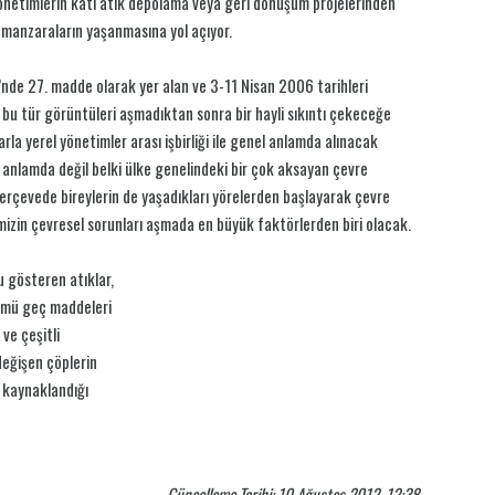
yönetimlerin katı atık depolama veya geri dönüşüm projelerinden
 manzaraların yaşanmasına yol açıyor.
’nde 27. madde olarak yer alan ve 3-11 Nisan 2006 tarihleri
 bu tür görüntüleri aşmadıktan sonra bir hayli sıkıntı çekeceğe
la yerel yönetimler arası işbirliği ile genel anlamda alınacak
 anlamda değil belki ülke genelindeki bir çok aksayan çevre
çerçevede bireylerin de yaşadıkları yörelerden başlayarak çevre
emizin çevresel sorunları aşmada en büyük faktörlerden biri olacak.
nu gösteren atıklar,
şümü geç maddeleri
ve çeşitli
değişen çöplerin
n kaynaklandığı
Güncelleme Tarihi: 10 Ağustos 2012, 12:38