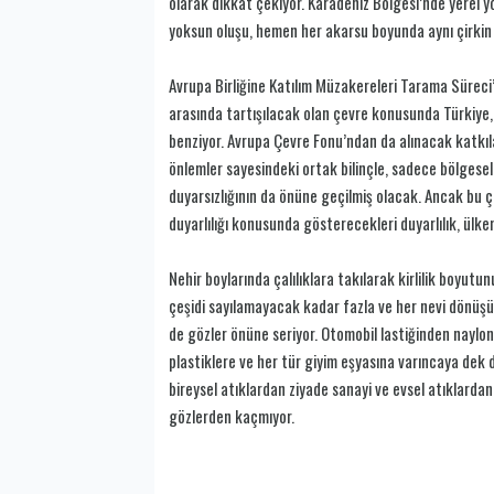
olarak dikkat çekiyor. Karadeniz Bölgesi’nde yerel 
yoksun oluşu, hemen her akarsu boyunda aynı çirkin
Avrupa Birliğine Katılım Müzakereleri Tarama Süreci
arasında tartışılacak olan çevre konusunda Türkiye,
benziyor. Avrupa Çevre Fonu’ndan da alınacak katkılar
önlemler sayesindeki ortak bilinçle, sadece bölgesel
duyarsızlığının da önüne geçilmiş olacak. Ancak bu 
duyarlılığı konusunda gösterecekleri duyarlılık, ülk
Nehir boylarında çalılıklara takılarak kirlilik boyutu
çeşidi sayılamayacak kadar fazla ve her nevi dönü
de gözler önüne seriyor. Otomobil lastiğinden naylon 
plastiklere ve her tür giyim eşyasına varıncaya dek 
bireysel atıklardan ziyade sanayi ve evsel atıklarda
gözlerden kaçmıyor.