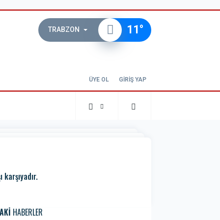
11
°
TRABZON
ÜYE OL
GİRİŞ YAP
 karşıyadır.
AKİ
HABERLER