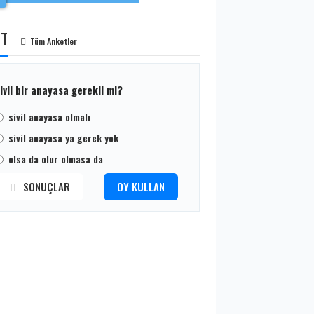
ET
Tüm Anketler
ivil bir anayasa gerekli mi?
sivil anayasa olmalı
sivil anayasa ya gerek yok
olsa da olur olmasa da
SONUÇLAR
OY KULLAN