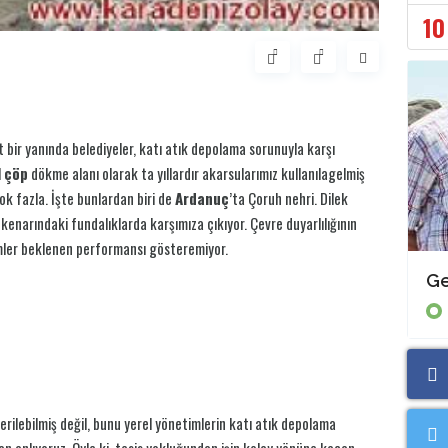
10
bir yanında belediyeler, katı atık depolama sorunuyla karşı
l
çöp
dökme alanı olarak ta yıllardır akarsularımız kullanılagelmiş
k fazla. İşte bunlardan biri de
Ardanuç
’ta Çoruh nehri. Dilek
enarındaki fundalıklarda karşımıza çıkıyor. Çevre duyarlılığının
imler beklenen performansı gösteremiyor.
Annemin tohumları !
Ge
Çevre ve Yaşam
iderilebilmiş değil, bunu yerel yönetimlerin katı atık depolama
dan anlıyoruz. Öyle ki, tesis yokluğundan işin kolay yönüne kaçan