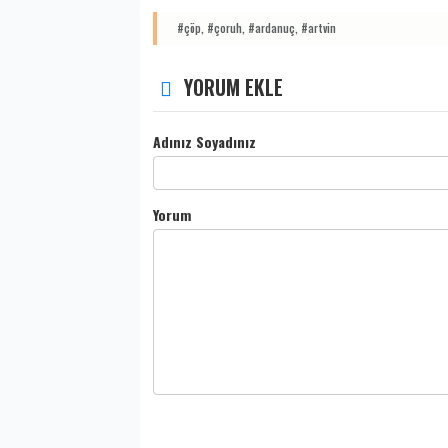
#çöp,
#çoruh,
#ardanuç,
#artvin
YORUM EKLE
Adınız Soyadınız
Yorum