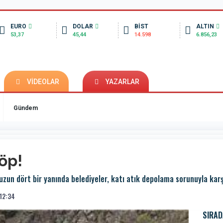
EURO
DOLAR
BİST
ALTIN
53,37
45,44
14.598
6.856,23
VİDEOLAR
YAZARLAR
Gündem
öp!
un dört bir yanında belediyeler, katı atık depolama sorunuyla karşı
12:34
SIRAD