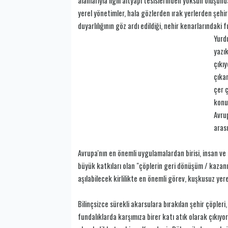
yerel yönetimler, hala gözlerden ırak yerlerden şehi
duyarlılığının göz ardı edildiği, nehir kenarlarındak
Yurdu
yazı
çıkı
çıkan
çer 
konus
Avru
aras
Avrupa'nın en önemli uygulamalardan birisi, insan v
büyük katkıları olan "çöplerin geri dönüşüm / kazanım
aşılabilecek kirlilikte en önemli görev, kuşkusuz yer
Bilinçsizce sürekli akarsulara bırakılan şehir çöpleri
fundalıklarda karşımıza birer katı atık olarak çıkıyo