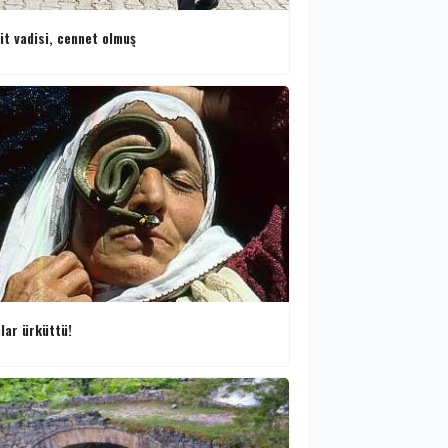
it vadisi, cennet olmuş
nlar ürküttü!