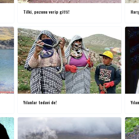
Tilki, pozunu verip gitti!
Harş
Yılanlar tedavi de!
Yıla