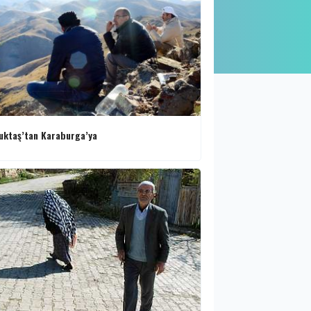
ktaş’tan Karaburga’ya