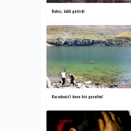
Baksı, ödül getirdi
Karadeniz'i önce biz gezelim!