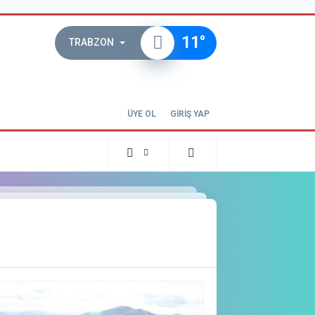
11
°
TRABZON
ÜYE OL
GİRİŞ YAP