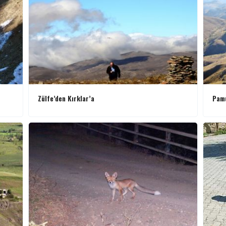
Zülfe’den Kırklar’a
Pamu