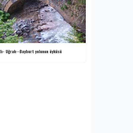
lı- Uğrak--Bayburt yolunun öyküsü