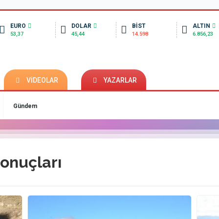
EURO
DOLAR
BİST
ALTIN
53,37
45,44
14.598
6.856,23
VİDEOLAR
YAZARLAR
Gündem
onuçları