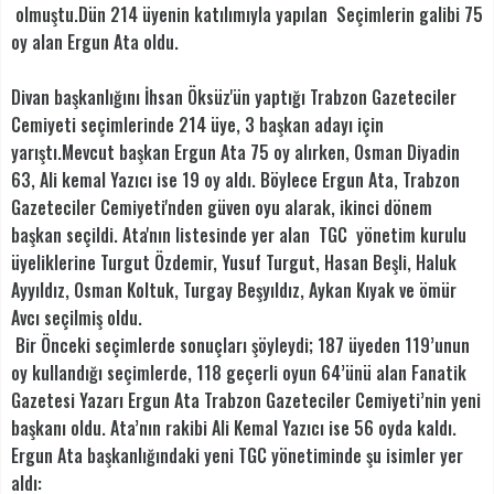
olmuştu.Dün 214 üyenin katılımıyla yapılan Seçimlerin galibi 75
oy alan Ergun Ata oldu.
Divan başkanlığını İhsan Öksüz'ün yaptığı Trabzon Gazeteciler
Cemiyeti seçimlerinde 214 üye, 3 başkan adayı için
yarıştı.Mevcut başkan Ergun Ata 75 oy alırken, Osman Diyadin
63, Ali kemal Yazıcı ise 19 oy aldı. Böylece Ergun Ata, Trabzon
Gazeteciler Cemiyeti'nden güven oyu alarak, ikinci dönem
başkan seçildi. Ata'nın listesinde yer alan TGC yönetim kurulu
üyeliklerine Turgut Özdemir, Yusuf Turgut, Hasan Beşli, Haluk
Ayyıldız, Osman Koltuk, Turgay Beşyıldız, Aykan Kıyak ve ömür
Avcı seçilmiş oldu.
Bir Önceki seçimlerde sonuçları şöyleydi; 187 üyeden 119’unun
oy kullandığı seçimlerde, 118 geçerli oyun 64’ünü alan Fanatik
Gazetesi Yazarı Ergun Ata Trabzon Gazeteciler Cemiyeti’nin yeni
başkanı oldu. Ata’nın rakibi Ali Kemal Yazıcı ise 56 oyda kaldı.
Ergun Ata başkanlığındaki yeni TGC yönetiminde şu isimler yer
aldı: