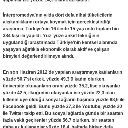
İnterpromedya’nın yılda dört defa nihai tüketicilerin
alışkanlıklarını ortaya koymak için gerçekleştirdiği
araştırma, Türkiye’nin 16 ilinde 15 yaş üstü toplam bin
384 kişi ile yapıldı. Yüz yüze anket tekniğinin
uygulandığı araştırmada Türkiye’nin kentsel alanında
yaşayan ağırlıkla ekonomik olarak aktif ve çalışan
bireyleri değerlendirilmeye alındı.
En son Haziran 2012′de yapılan araştırmaya katılanların
yüzde 50,7′si erkek, yüzde 49,3′ü kadın olurken,
üniversite okuyanların oranı yüzde 35,2, lise okuyanlar
yüzde 42,5, ilköğretim okuyanlar ise yüzde 22,3 olan
kitlenin üye olduğu sosyal ağların başında yüzde 88,6 ile
Facebook geldi. Bunu yüzde 27,3 ile Youtube, yüzde 20
ile Twitter takip etti. Bu sosyal ağlarda günde bir saatten
fazla vakit geçirenler yüzde 56,7 olurken, bir saatten
daha az kullananlar yüzde 18,4, haftada birkaç defa