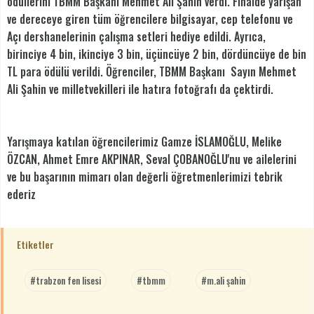
ödüllerini TBMM Başkanı Mehmet Ali Şahin verdi. Finalde yarışan
ve dereceye giren tüm öğrencilere bilgisayar, cep telefonu ve
Açı dershanelerinin çalışma setleri hediye edildi. Ayrıca,
birinciye 4 bin, ikinciye 3 bin, üçüncüye 2 bin, dördüncüye de bin
TL para ödülü verildi. Öğrenciler, TBMM Başkanı Sayın Mehmet
Ali Şahin ve milletvekilleri ile hatıra fotoğrafı da çektirdi.
Yarışmaya katılan öğrencilerimiz Gamze İSLAMOĞLU, Melike
ÖZCAN, Ahmet Emre AKPINAR, Seval ÇOBANOĞLU'nu ve ailelerini
ve bu başarının mimarı olan değerli öğretmenlerimizi tebrik
ederiz
Etiketler
#trabzon fen lisesi
#tbmm
#m.ali şahin