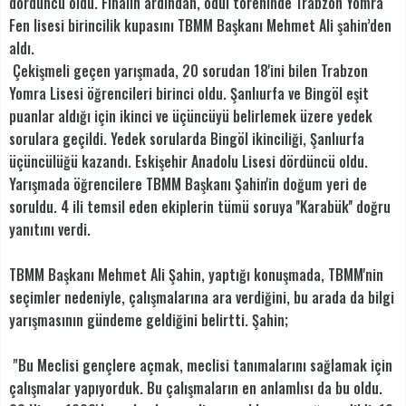
dördüncü oldu. Finalin ardından, ödül töreninde Trabzon Yomra
Fen lisesi birincilik kupasını TBMM Başkanı Mehmet Ali şahin’den
aldı.
Çekişmeli geçen yarışmada, 20 sorudan 18'ini bilen Trabzon
Yomra Lisesi öğrencileri birinci oldu. Şanlıurfa ve Bingöl eşit
puanlar aldığı için ikinci ve üçüncüyü belirlemek üzere yedek
sorulara geçildi. Yedek sorularda Bingöl ikinciliği, Şanlıurfa
üçüncülüğü kazandı. Eskişehir Anadolu Lisesi dördüncü oldu.
Yarışmada öğrencilere TBMM Başkanı Şahin'in doğum yeri de
soruldu. 4 ili temsil eden ekiplerin tümü soruya ''Karabük'' doğru
yanıtını verdi.
TBMM Başkanı Mehmet Ali Şahin, yaptığı konuşmada, TBMM'nin
seçimler nedeniyle, çalışmalarına ara verdiğini, bu arada da bilgi
yarışmasının gündeme geldiğini belirtti. Şahin;
"Bu Meclisi gençlere açmak, meclisi tanımalarını sağlamak için
çalışmalar yapıyorduk. Bu çalışmaların en anlamlısı da bu oldu.