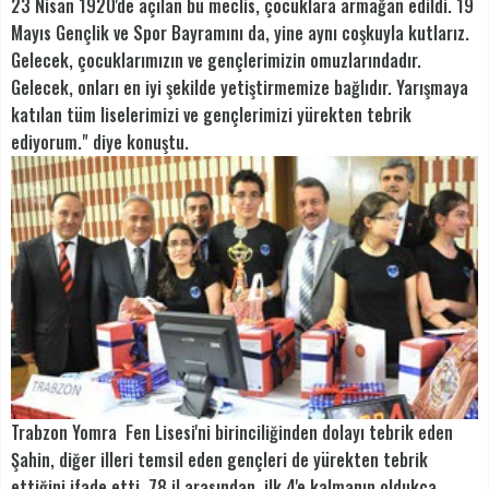
23 Nisan 1920'de açılan bu meclis, çocuklara armağan edildi. 19
Mayıs Gençlik ve Spor Bayramını da, yine aynı coşkuyla kutlarız.
Gelecek, çocuklarımızın ve gençlerimizin omuzlarındadır.
Gelecek, onları en iyi şekilde yetiştirmemize bağlıdır. Yarışmaya
katılan tüm liselerimizi ve gençlerimizi yürekten tebrik
ediyorum." diye konuştu.
Trabzon Yomra Fen Lisesi'ni birinciliğinden dolayı tebrik eden
Şahin, diğer illeri temsil eden gençleri de yürekten tebrik
ettiğini ifade etti. 78 il arasından, ilk 4'e kalmanın oldukça