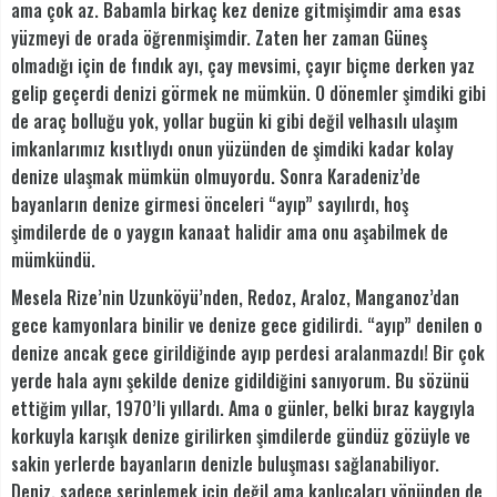
ama çok az. Babamla birkaç kez denize gitmişimdir ama esas
yüzmeyi de orada öğrenmişimdir. Zaten her zaman Güneş
olmadığı için de fındık ayı, çay mevsimi, çayır biçme derken yaz
gelip geçerdi denizi görmek ne mümkün. O dönemler şimdiki gibi
de araç bolluğu yok, yollar bugün ki gibi değil velhasılı ulaşım
imkanlarımız kısıtlıydı onun yüzünden de şimdiki kadar kolay
denize ulaşmak mümkün olmuyordu. Sonra Karadeniz’de
bayanların denize girmesi önceleri “ayıp” sayılırdı, hoş
şimdilerde de o yaygın kanaat halidir ama onu aşabilmek de
mümkündü.
Mesela Rize’nin Uzunköyü’nden, Redoz, Araloz, Manganoz’dan
gece kamyonlara binilir ve denize gece gidilirdi. “ayıp” denilen o
denize ancak gece girildiğinde ayıp perdesi aralanmazdı! Bir çok
yerde hala aynı şekilde denize gidildiğini sanıyorum. Bu sözünü
ettiğim yıllar, 1970’li yıllardı. Ama o günler, belki bıraz kaygıyla
korkuyla karışık denize girilirken şimdilerde gündüz gözüyle ve
sakin yerlerde bayanların denizle buluşması sağlanabiliyor.
Deniz, sadece serinlemek için değil ama kaplıcaları yönünden de