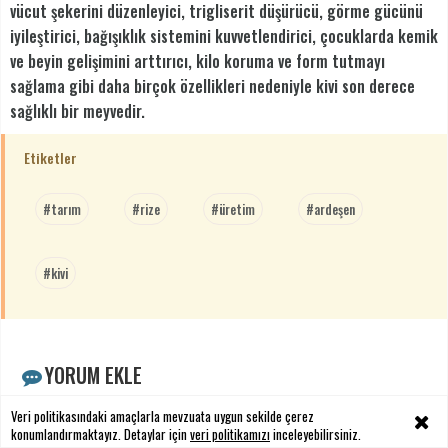
vücut şekerini düzenleyici, trigliserit düşürücü, görme gücünü
iyileştirici, bağışıklık sistemini kuvvetlendirici, çocuklarda kemik
ve beyin gelişimini arttırıcı, kilo koruma ve form tutmayı
sağlama gibi daha birçok özellikleri nedeniyle kivi son derece
sağlıklı bir meyvedir.
Etiketler
#tarım
#rize
#üretim
#ardeşen
#kivi
YORUM EKLE
Veri politikasındaki amaçlarla mevzuata uygun sekilde çerez
Adınız Soyadınız
konumlandırmaktayız. Detaylar için
veri politikamızı
inceleyebilirsiniz.