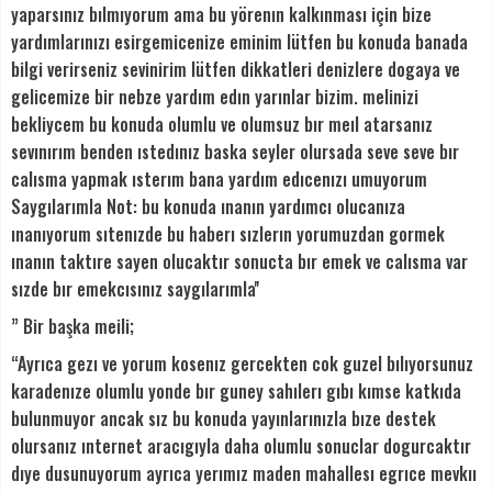
yaparsınız bılmıyorum ama bu yörenın kalkınması için bize
yardımlarınızı esirgemicenize eminim lütfen bu konuda banada
bilgi verirseniz sevinirim lütfen dikkatleri denizlere dogaya ve
gelicemize bir nebze yardım edın yarınlar bizim. melinizi
bekliycem bu konuda olumlu ve olumsuz bır meıl atarsanız
sevınırım benden ıstedınız baska seyler olursada seve seve bır
calısma yapmak ısterım bana yardım edıcenızı umuyorum
Saygılarımla Not: bu konuda ınanın yardımcı olucanıza
ınanıyorum sıtenızde bu haberı sızlerın yorumuzdan gormek
ınanın taktıre sayen olucaktır sonucta bır emek ve calısma var
sızde bır emekcısınız saygılarımla''
” Bir başka meili;
“Ayrıca gezı ve yorum kosenız gercekten cok guzel bılıyorsunuz
karadenıze olumlu yonde bır guney sahılerı gıbı kımse katkıda
bulunmuyor ancak sız bu konuda yayınlarınızla bıze destek
olursanız ınternet aracıgıyla daha olumlu sonuclar dogurcaktır
dıye dusunuyorum ayrıca yerımız maden mahallesı egrıce mevkıı