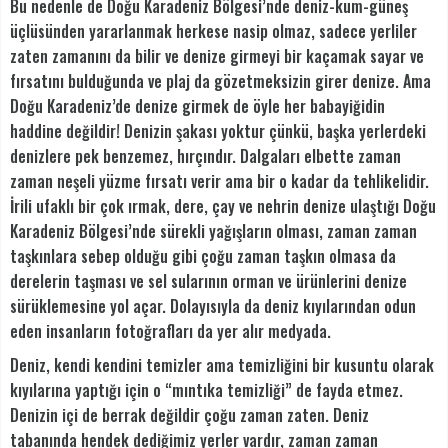
Bu nedenle de Doğu Karadeniz Bölgesi’nde deniz-kum-güneş
üçlüsünden yararlanmak herkese nasip olmaz, sadece yerliler
zaten zamanını da bilir ve denize girmeyi bir kaçamak sayar ve
fırsatını bulduğunda ve plaj da gözetmeksizin girer denize. Ama
Doğu Karadeniz’de denize girmek de öyle her babayiğidin
haddine değildir! Denizin şakası yoktur çünkü, başka yerlerdeki
denizlere pek benzemez, hırçındır. Dalgaları elbette zaman
zaman neşeli yüzme fırsatı verir ama bir o kadar da tehlikelidir.
İrili ufaklı bir çok ırmak, dere, çay ve nehrin denize ulaştığı Doğu
Karadeniz Bölgesi’nde sürekli yağışların olması, zaman zaman
taşkınlara sebep olduğu gibi çoğu zaman taşkın olmasa da
derelerin taşması ve sel sularının orman ve ürünlerini denize
sürüklemesine yol açar. Dolayısıyla da deniz kıyılarından odun
eden insanların fotoğrafları da yer alır medyada.
Deniz, kendi kendini temizler ama temizliğini bir kusuntu olarak
kıyılarına yaptığı için o “mıntıka temizliği” de fayda etmez.
Denizin içi de berrak değildir çoğu zaman zaten. Deniz
tabanında hendek dediğimiz yerler vardır, zaman zaman