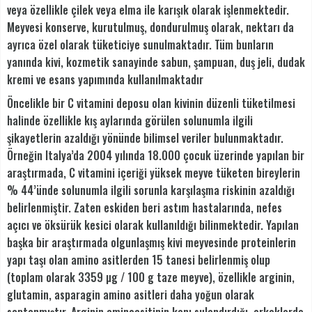
veya özellikle çilek veya elma ile karışık olarak işlenmektedir.
Meyvesi konserve, kurutulmuş, dondurulmuş olarak, nektarı da
ayrıca özel olarak tüketiciye sunulmaktadır. Tüm bunların
yanında kivi, kozmetik sanayinde sabun, şampuan, duş jeli, dudak
kremi ve esans yapımında kullanılmaktadır
Öncelikle bir C vitamini deposu olan kivinin düzenli tüketilmesi
halinde özellikle kış aylarında görülen solunumla ilgili
şikayetlerin azaldığı yönünde bilimsel veriler bulunmaktadır.
Örneğin Italya’da 2004 yılında 18.000 çocuk üzerinde yapılan bir
araştırmada, C vitamini içeriği yüksek meyve tüketen bireylerin
% 44’ünde solunumla ilgili sorunla karşılaşma riskinin azaldığı
belirlenmiştir. Zaten eskiden beri astım hastalarında, nefes
açıcı ve öksürük kesici olarak kullanıldığı bilinmektedir. Yapılan
başka bir araştırmada olgunlaşmış kivi meyvesinde proteinlerin
yapı taşı olan amino asitlerden 15 tanesi belirlenmiş olup
(toplam olarak 3359 µg / 100 g taze meyve), özellikle arginin,
glutamin, asparagin amino asitleri daha yoğun olarak
saptanmıştır. Arginin aminoasitinin kanı sulandırdığı, erkeklerde