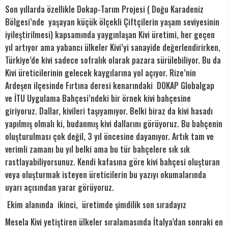
Son yıllarda özellikle Dokap-Tarım Projesi ( Doğu Karadeniz
Bölgesi’nde yaşayan küçük ölçekli Çiftçilerin yaşam seviyesinin
iyileştirilmesi) kapsamında yaygınlaşan Kivi üretimi, her geçen
yıl artıyor ama yabancı ülkeler Kivi’yi sanayide değerlendirirken,
Türkiye’de kivi sadece sofralık olarak pazara sürülebiliyor. Bu da
Kivi üreticilerinin gelecek kaygılarına yol açıyor. Rize’nin
Ardeşen ilçesinde Fırtına deresi kenarındaki DOKAP Globalgap
ve İTU Uygulama Bahçesi’ndeki bir örnek kivi bahçesine
giriyoruz. Dallar, kivileri taşıyamıyor. Belki biraz da kivi hasadı
yapılmış olmalı ki, budanmış kivi dallarını görüyoruz. Bu bahçenin
oluşturulması çok değil, 3 yıl öncesine dayanıyor. Artık tam ve
verimli zamanı bu yıl belki ama bu tür bahçelere sık sık
rastlayabiliyorsunuz. Kendi kafasına göre kivi bahçesi oluşturan
veya oluşturmak isteyen üreticilerin bu yazıyı okumalarında
uyarı açısından yarar görüyoruz.
Ekim alanında ikinci, üretimde şimdilik son sıradayız
Mesela Kivi yetiştiren ülkeler sıralamasında İtalya’dan sonraki en