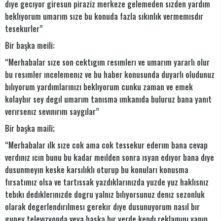
dıye gecıyor giresun piraziz merkeze gelemeden sızden yardım
beklıyorum umarım sıze bu konuda fazla sıkınlık vermemısdır
tesekurler”
Bir başka meili:
“Merhabalar sıze son cektıgım resımlerı ve umarım yararlı olur
bu resımler ıncelemenız ve bu haber konusunda duyarlı oludunuz
bılıyorum yardımlarınızı beklıyorum cunku zaman ve emek
kolaybır sey degıl umarım tanısma ımkanıda buluruz bana yanıt
verırsenız sevınırım saygılar”
Bir başka maili;
“Merhabalar ılk sıze cok ama cok tessekur ederım bana cevap
verdınız ıcın bunu bu kadar meılden sonra ısyan edıyor bana dıye
dusunmeyın keske karsılıklı oturup bu konuları konusma
fırsatımız olsa ve tartıssak yazdıklarınızda yuzde yuz haklısnız
tebıkı dedıklerınızde dogru yalnız bılıyorsunuz denız sezonluk
olarak degerlendırılmesı gerekır dıye dusunuyorum nasıl bır
guney televızyonda veya baska bır yerde kendı reklamını yapıp