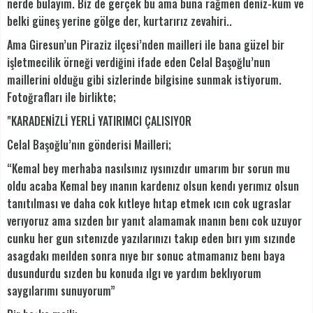
nerde bulayım. Biz de gerçek bu ama buna rağmen deniz-kum ve
belki güneş yerine gölge der, kurtarırız zevahiri..
Ama Giresun’un Piraziz ilçesi’nden mailleri ile bana güzel bir
işletmecilik örneği verdiğini ifade eden Celal Başoğlu’nun
maillerini olduğu gibi sizlerinde bilgisine sunmak istiyorum.
Fotoğrafları ile birlikte;
"KARADENİZLİ YERLİ YATIRIMCI ÇALISIYOR
Celal Başoğlu’nın gönderisi Mailleri;
“Kemal bey merhaba nasılsınız ıysınızdır umarım bır sorun mu
oldu acaba Kemal bey ınanın kardenız olsun kendı yerımız olsun
tanıtılması ve daha cok kıtleye hıtap etmek ıcın cok ugraslar
verıyoruz ama sızden bır yanıt alamamak ınanın benı cok uzuyor
cunku her gun sıtenızde yazılarınızı takıp eden bırı yım sızınde
asagdakı meılden sonra nıye bır sonuc atmamanız benı baya
dusundurdu sızden bu konuda ılgı ve yardım beklıyorum
saygılarımı sunuyorum”