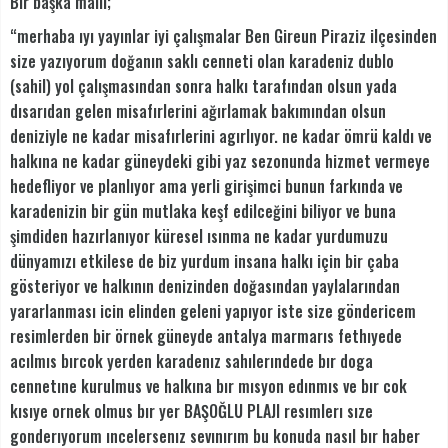
Bir başka maili;
“merhaba ıyı yayınlar iyi çalışmalar Ben Gireun Piraziz ilçesinden
size yazıyorum doğanın saklı cenneti olan karadeniz dublo
(sahil) yol çalışmasından sonra halkı tarafından olsun yada
dısarıdan gelen misafırlerini ağırlamak bakımından olsun
deniziyle ne kadar misafırlerini agırlıyor. ne kadar ömrü kaldı ve
halkına ne kadar güneydeki gibi yaz sezonunda hizmet vermeye
hedefliyor ve planlıyor ama yerli girişimci bunun farkında ve
karadenizin bir gün mutlaka keşf edilceğini biliyor ve buna
şimdiden hazırlanıyor küresel ısınma ne kadar yurdumuzu
dünyamızı etkilese de biz yurdum insana halkı için bir çaba
gösteriyor ve halkının denizinden doğasından yaylalarından
yararlanması icin elinden geleni yapıyor iste size göndericem
resimlerden bir örnek güneyde antalya marmarıs fethıyede
acılmıs bırcok yerden karadenız sahılerındede bır doga
cennetıne kurulmus ve halkına bır mısyon edınmıs ve bır cok
kısıye ornek olmus bır yer BAŞOĞLU PLAJI resımlerı sıze
gonderıyorum ıncelersenız sevınırım bu konuda nasıl bır haber