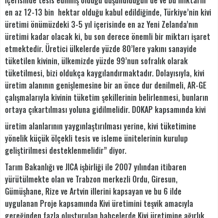
içerisinde tesis edilmiş olduğu düşünüldüğün de ve bu miktarın
en az 12-13 bin hektar olduğu kabul edildiğinde, Türkiye’nin kivi
üretimi önümüzdeki 3-5 yıl içerisinde en az Yeni Zelanda’nın
üretimi kadar olacak ki, bu son derece önemli bir miktarı işaret
etmektedir. Üretici ülkelerde yüzde 80’lere yakını sanayide
tüketilen kivinin, ülkemizde yüzde 99’nun sofralık olarak
tüketilmesi, bizi oldukça kaygılandırmaktadır. Dolayısıyla, kivi
üretim alanının genişlemesine bir an önce dur denilmeli, AR-GE
çalışmalarıyla kivinin tüketim şekillerinin belirlenmesi, bunların
ortaya çıkartılması yoluna gidilmelidir. DOKAP kapsamında kivi
üretim alanlarının yaygınlaştırılması yerine, kivi tüketimine
yönelik küçük ölçekli tesis ve isleme ünitelerinin kurulup
geliştirilmesi desteklenmelidir” diyor.
Tarım Bakanlığı ve JICA işbirliği ile 2007 yılından itibaren
yürütülmekte olan ve Trabzon merkezli Ordu, Giresun,
Gümüşhane, Rize ve Artvin illerini kapsayan ve bu 6 ilde
uygulanan Proje kapsamında Kivi üretimini teşvik amacıyla
gereğinden fazla oluşturulan bahçelerde Kivi üretimine ağırlık