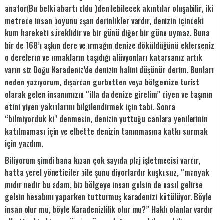
anafor(Bu belki abartı oldu )denilebilecek akıntılar oluşabilir, iki
metrede insan boyunu aşan derinlikler vardır, denizin içindeki
kum hareketi süreklidir ve bir günü diğer bir güne uymaz. Buna
bir de 168’ı aşkın dere ve ırmağın denize döküldüğünü eklerseniz
o derelerin ve ırmakların taşıdığı alüvyonları katarsanız artık
varın siz Doğu Karadeniz’de denizin halini düşünün derim. Bunları
neden yazıyorum, dışardan gurbetten veya bölgemize turist
olarak gelen insanımızın “illa da denize girelim” diyen ve başının
etini yiyen yakınlarını bilgilendirmek için tabi. Sonra
“bilmiyorduk ki” denmesin, denizin yuttuğu canlara yenilerinin
katılmaması için ve elbette denizin tanınmasına katkı sunmak
için yazdım.
Biliyorum şimdi bana kızan çok sayıda plaj işletmecisi vardır,
hatta yerel yöneticiler bile şunu diyorlardır kuşkusuz, “manyak
mıdır nedir bu adam, biz bölgeye insan gelsin de nasıl gelirse
gelsin hesabını yaparken tutturmuş karadenizi kötülüyor. Böyle
insan olur mu, böyle Karadenizlilik olur mu?” Haklı olanlar vardır