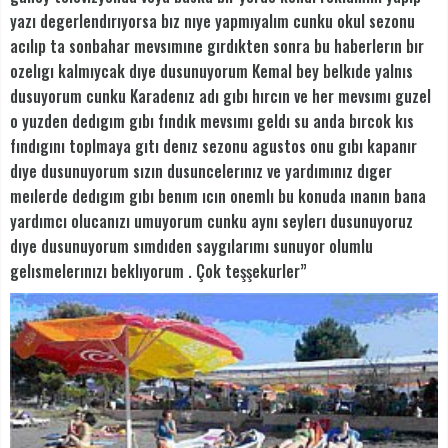
yazı degerlendırıyorsa bız nıye yapmıyalım cunku okul sezonu
acılıp ta sonbahar mevsımıne gırdıkten sonra bu haberlerın bır
ozelıgı kalmıycak dıye dusunuyorum Kemal bey belkıde yalnıs
dusuyorum cunku Karadenız adı gıbı hırcın ve her mevsımı guzel
o yuzden dedıgım gıbı fındık mevsımı geldı su anda bırcok kıs
fındıgını toplmaya gıtı denız sezonu agustos onu gıbı kapanır
dıye dusunuyorum sızın dusuncelerınız ve yardımınız dıger
meılerde dedıgım gıbı benım ıcın onemlı bu konuda ınanın bana
yardımcı olucanızı umuyorum cunku aynı seylerı dusunuyoruz
dıye dusunuyorum sımdıden saygılarımı sunuyor olumlu
gelısmelerınızı beklıyorum . Çok teşşekurler”