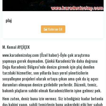
plaj
Galeriye Git
M. Kemal AYÇİÇEK
www.karadenizolay.com (Özel haber)-Öyle çok araştırma
yapmaya gerek duymadım. Çünkü Karadeniz’de daha doğrusu
Doğu Karadeniz Bölgesi’nde denize girmek için plaj denilen
tarzdaki hizmetler, son yıllarda bazı yerel yöneticilerin
sosyalleşme projeleri olarak ortaya çıkan ama çok da iç açıcı
durumları olmayan denize girilebilir yerlerdir. Düzenli, temiz,
bakımlı plajların sahibi olmak Karadenizlilerin işine gelmez pek.
Hem zaten, deniz buna izin vermez. Siz istediğiniz kadar betonla
duş kabini yapın, sahili temizleyin bunu askerdeki gibi her sabah