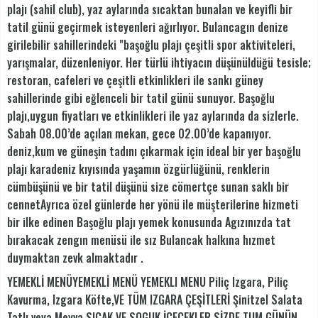
plajı (sahil club), yaz aylarında sıcaktan bunalan ve keyifli bir
tatil günü geçirmek isteyenleri ağırlıyor. Bulancagın denize
girilebilir sahillerindeki "başoğlu plajı çeşitli spor aktiviteleri,
yarışmalar, düzenleniyor. Her türlü ihtiyacın düşünüldüğü tesisle;
restoran, cafeleri ve çeşitli etkinlikleri ile sankı güney
sahillerinde gibi eğlenceli bir tatil günü sunuyor. Başoğlu
plajı,uygun fiyatları ve etkinlikleri ile yaz aylarında da sizlerle.
Sabah 08.00’de açılan mekan, gece 02.00’de kapanıyor.
deniz,kum ve güneşin tadını çıkarmak için ideal bir yer başoğlu
plajı karadeniz kıyısında yaşamın özgürlüğünü, renklerin
cümbüşünü ve bir tatil düşünü size cömertçe sunan saklı bir
cennetAyrıca özel günlerde her yönü ile müşterilerine hizmeti
bir ilke edinen Başoğlu plajı yemek konusunda Agızınızda tat
bırakacak zengın menüsü ile sız Bulancak halkına hızmet
duymaktan zevk almaktadır .
YEMEKLİ MENÜYEMEKLİ MENÜ YEMEKLI MENU Piliç Izgara, Piliç
Kavurma, Izgara Köfte,VE TÜM IZGARA ÇEŞİTLERİ Şinitzel Salata
Tatlı veya Meyva SICAK VE SOGUK İÇECEKLER SİZDE TUM GÜNÜN