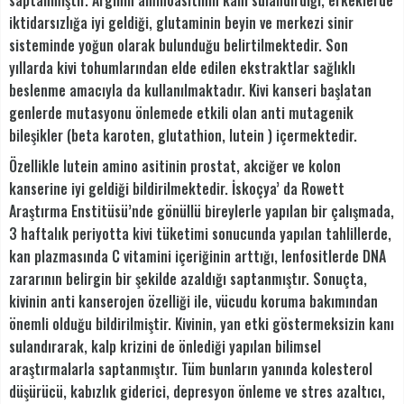
iktidarsızlığa iyi geldiği, glutaminin beyin ve merkezi sinir
sisteminde yoğun olarak bulunduğu belirtilmektedir. Son
yıllarda kivi tohumlarından elde edilen ekstraktlar sağlıklı
beslenme amacıyla da kullanılmaktadır. Kivi kanseri başlatan
genlerde mutasyonu önlemede etkili olan anti mutagenik
bileşikler (beta karoten, glutathion, lutein ) içermektedir.
Özellikle lutein amino asitinin prostat, akciğer ve kolon
kanserine iyi geldiği bildirilmektedir. İskoçya’ da Rowett
Araştırma Enstitüsü’nde gönüllü bireylerle yapılan bir çalışmada,
3 haftalık periyotta kivi tüketimi sonucunda yapılan tahlillerde,
kan plazmasında C vitamini içeriğinin arttığı, lenfositlerde DNA
zararının belirgin bir şekilde azaldığı saptanmıştır. Sonuçta,
kivinin anti kanserojen özelliği ile, vücudu koruma bakımından
önemli olduğu bildirilmiştir. Kivinin, yan etki göstermeksizin kanı
sulandırarak, kalp krizini de önlediği yapılan bilimsel
araştırmalarla saptanmıştır. Tüm bunların yanında kolesterol
düşürücü, kabızlık giderici, depresyon önleme ve stres azaltıcı,