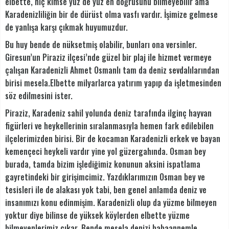
elbette, hiç kimse yüz de yüz en doğrusunu bilmeyebilir ama
Karadenizliliğin bir de dürüst olma vasfı vardır. İşimize gelmese
de yanlışa karşı çıkmak huyumuzdur.
Bu huy bende de nüksetmiş olabilir, bunları ona versinler.
Giresun’un Piraziz ilçesi’nde güzel bir plaj ile hizmet vermeye
çalışan Karadenizli Ahmet Osmanlı tam da deniz sevdalılarından
birisi mesela.Elbette milyarlarca yatırım yapıp da işletmesinden
söz edilmesini ister.
Piraziz, Karadeniz sahil yolunda deniz tarafında ilginç hayvan
figürleri ve heykellerinin sıralanmasıyla hemen fark edilebilen
ilçelerimizden birisi. Bir de kocaman Karadenizli erkek ve bayan
kemençeci heykeli vardır yine yol güzergahında. Osman bey
burada, tamda bizim işlediğimiz konunun aksini ispatlama
gayretindeki bir girişimcimiz. Yazdıklarımızın Osman bey ve
tesisleri ile de alakası yok tabi, ben genel anlamda deniz ve
insanımızı konu edinmişim. Karadenizli olup da yüzme bilmeyen
yoktur diye bilinse de yüksek köylerden elbette yüzme
bilmeyenlerimiz çıkar. Bende mesela denizi babaannemle