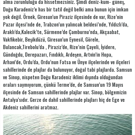
alma zorunluluğu da hissetmezsiniz. Şimdi deniz-kum- güneş,
Doğu Karadeniz’e has bir tatil değil belki ama bunun için imkan
yok değil. Örnek, Giresun’un Piraziz ilçesinde de var, Rize’nin
Pazar ilçesi’nde de, Trabzon’un yalıncak beldesi’nde, Yıldızlı’da,
Araklı’da,Kalecik’te, Sürmene’de Çamburnu’nda, Akçaabat,
Vakfikebir, Beşikdüzü, Giresun’un Eynesil, Görele,
Bulancak,Tirebolu’da , Piraziz’de, Rize’nin Çayeli, İyidere,
Gündoğdu, Derepazarı, Fındıklı, Ardeşen, Artvin’in Hopa,
Arhavi’de, Ordu’da, Ordu’nun Fatsa ve Ünye ilçelerinde ve ilçeleri
sahillerinde de plajlar da bulunuyor, doğal tabi plajlarda. Samsun
ve Sinop, nispeten Doğu Karadeniz iklimi dışında olduğundan
oraları saymıyorum, çünkü Terme’de, de Samsun’un 19 Mayıs
ilçesinde de Samsun sahillerinde plajlar var. Sinop, bölgemizin
Antalya’sıdır. Gerze de dahil sahillerinde plajları hiç de Ege ve
Akdeniz sahillerini aratmaz.