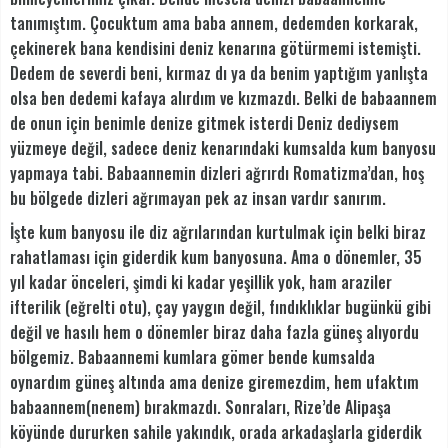
tanımıştım. Çocuktum ama baba annem, dedemden korkarak,
çekinerek bana kendisini deniz kenarına götürmemi istemişti.
Dedem de severdi beni, kırmaz dı ya da benim yaptığım yanlışta
olsa ben dedemi kafaya alırdım ve kızmazdı. Belki de babaannem
de onun için benimle denize gitmek isterdi Deniz dediysem
yüzmeye değil, sadece deniz kenarındaki kumsalda kum banyosu
yapmaya tabi. Babaannemin dizleri ağrırdı Romatizma’dan, hoş
bu bölgede dizleri ağrımayan pek az insan vardır sanırım.
İşte kum banyosu ile diz ağrılarından kurtulmak için belki biraz
rahatlaması için giderdik kum banyosuna. Ama o dönemler, 35
yıl kadar önceleri, şimdi ki kadar yeşillik yok, ham araziler
ifterilik (eğrelti otu), çay yaygın değil, fındıklıklar bugünkü gibi
değil ve hasılı hem o dönemler biraz daha fazla güneş alıyordu
bölgemiz. Babaannemi kumlara gömer bende kumsalda
oynardım güneş altında ama denize giremezdim, hem ufaktım
babaannem(nenem) bırakmazdı. Sonraları, Rize’de Alipaşa
köyünde dururken sahile yakındık, orada arkadaşlarla giderdik