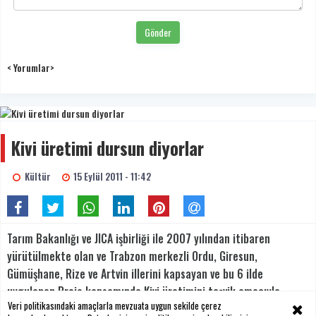
Gönder
< Yorumlar>
Kivi üretimi dursun diyorlar
Kültür
15 Eylül 2011 - 11:42
Tarım Bakanlığı ve JICA işbirliği ile 2007 yılından itibaren
yürütülmekte olan ve Trabzon merkezli Ordu, Giresun,
Gümüşhane, Rize ve Artvin illerini kapsayan ve bu 6 ilde
uygulanan Proje kapsamında Kivi üretimini teşvik amacıyla
Veri politikasındaki amaçlarla mevzuata uygun sekilde çerez
gereğinden fazla oluşturulan bahçelerde Kivi üretimine ağırlık